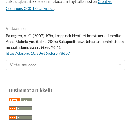
Julkaistujen artikkeleiden metadatan käyttölisenssi on
Creative
Commons CC0 1.0 Universal
.
Viittaaminen
Palmgren, A.-C. (2007). Kön, kropp och identitet konstruerat i media:
Anna Mäkelä ym. (toim.) 2006: Sukupuolishow. Johdatus feministiseen
mediatutkimukseen.
Elore
,
14
(1).
https://doi.org/10.30666/elore.78657
Viittausmuodot
Uusimmat artikkelit