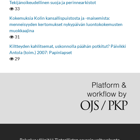
Tekijänoikeudellinen suoja ja perinnearkistot
33
Kokemuksia Kolin kansallispuistosta ja -maisemista:
menneisyyden kertomukset nykypäivän luontokokemusten
muokkaajina
31
Kiltteyden kahlitsemat, uskonnolla päähän potkitut? Päivikki
Antola (toim.) 2007: Papinlapset
29
Palvelua ylläpitää
Tieteellisten seurain valtuuskunta
.