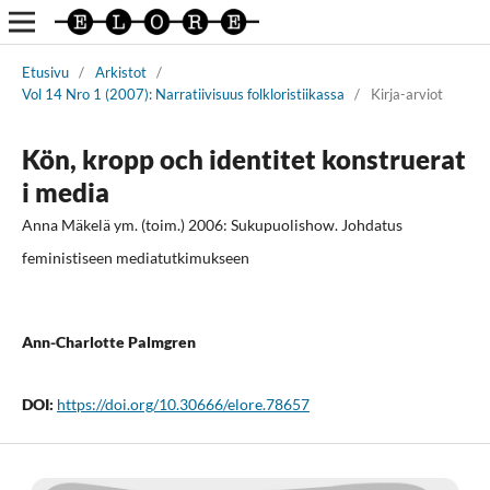
Etusivu
/
Arkistot
/
Vol 14 Nro 1 (2007): Narratiivisuus folkloristiikassa
/
Kirja-arviot
Kön, kropp och identitet konstruerat
i media
Anna Mäkelä ym. (toim.) 2006: Sukupuolishow. Johdatus
feministiseen mediatutkimukseen
Ann-Charlotte Palmgren
DOI:
https://doi.org/10.30666/elore.78657