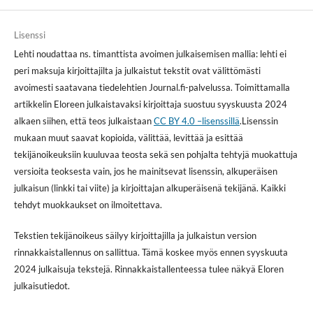
Lisenssi
Lehti noudattaa ns. timanttista avoimen julkaisemisen mallia: lehti ei
peri maksuja kirjoittajilta ja julkaistut tekstit ovat välittömästi
avoimesti saatavana tiedelehtien Journal.fi-palvelussa. Toimittamalla
artikkelin Eloreen julkaistavaksi kirjoittaja suostuu syyskuusta 2024
alkaen siihen, että teos julkaistaan
CC BY 4.0 –lisenssillä
.Lisenssin
mukaan muut saavat kopioida, välittää, levittää ja esittää
tekijänoikeuksiin kuuluvaa teosta sekä sen pohjalta tehtyjä muokattuja
versioita teoksesta vain, jos he mainitsevat lisenssin, alkuperäisen
julkaisun (linkki tai viite) ja kirjoittajan alkuperäisenä tekijänä. Kaikki
tehdyt muokkaukset on ilmoitettava.
Tekstien tekijänoikeus säilyy kirjoittajilla ja julkaistun version
rinnakkaistallennus on sallittua. Tämä koskee myös ennen syyskuuta
2024 julkaisuja tekstejä. Rinnakkaistallenteessa tulee näkyä Eloren
julkaisutiedot.