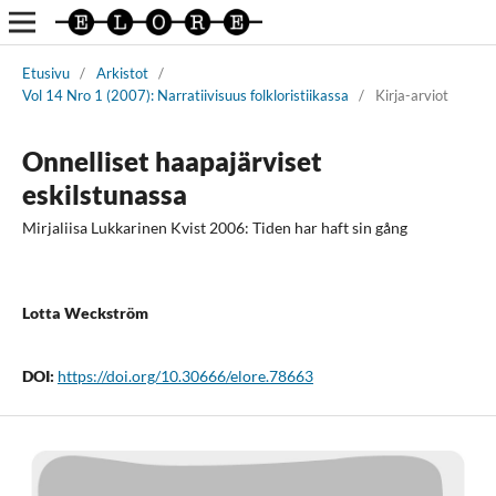
Etusivu
/
Arkistot
/
Vol 14 Nro 1 (2007): Narratiivisuus folkloristiikassa
/
Kirja-arviot
Onnelliset haapajärviset
eskilstunassa
Mirjaliisa Lukkarinen Kvist 2006: Tiden har haft sin gång
Lotta Weckström
DOI:
https://doi.org/10.30666/elore.78663