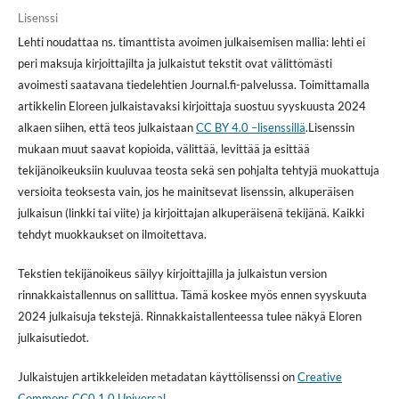
Lisenssi
Lehti noudattaa ns. timanttista avoimen julkaisemisen mallia: lehti ei
peri maksuja kirjoittajilta ja julkaistut tekstit ovat välittömästi
avoimesti saatavana tiedelehtien Journal.fi-palvelussa. Toimittamalla
artikkelin Eloreen julkaistavaksi kirjoittaja suostuu syyskuusta 2024
alkaen siihen, että teos julkaistaan
CC BY 4.0 –lisenssillä
.Lisenssin
mukaan muut saavat kopioida, välittää, levittää ja esittää
tekijänoikeuksiin kuuluvaa teosta sekä sen pohjalta tehtyjä muokattuja
versioita teoksesta vain, jos he mainitsevat lisenssin, alkuperäisen
julkaisun (linkki tai viite) ja kirjoittajan alkuperäisenä tekijänä. Kaikki
tehdyt muokkaukset on ilmoitettava.
Tekstien tekijänoikeus säilyy kirjoittajilla ja julkaistun version
rinnakkaistallennus on sallittua. Tämä koskee myös ennen syyskuuta
2024 julkaisuja tekstejä. Rinnakkaistallenteessa tulee näkyä Eloren
julkaisutiedot.
Julkaistujen artikkeleiden metadatan käyttölisenssi on
Creative
Commons CC0 1.0 Universal
.