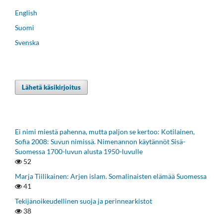
English
Suomi
Svenska
Lähetä käsikirjoitus
Ei nimi miestä pahenna, mutta paljon se kertoo: Kotilainen,
Sofia 2008: Suvun nimissä. Nimenannon käytännöt Sisä-
Suomessa 1700-luvun alusta 1950-luvulle
52
Marja Tiilikainen: Arjen islam. Somalinaisten elämää Suomessa
41
Tekijänoikeudellinen suoja ja perinnearkistot
38