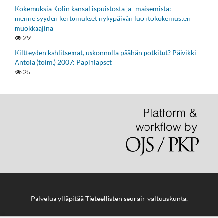
Kokemuksia Kolin kansallispuistosta ja -maisemista:
menneisyyden kertomukset nykypäivän luontokokemusten
muokkaajina
29
Kiltteyden kahlitsemat, uskonnolla päähän potkitut? Päivikki
Antola (toim.) 2007: Papinlapset
25
Palvelua ylläpitää
Tieteellisten seurain valtuuskunta
.