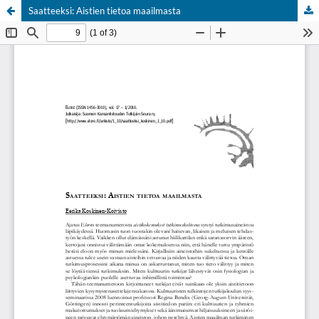
Saatteeksi: Aistien tietoa maailmasta
Palvelua ylläpitää
Tieteellisten seurain valtuuskunta
.