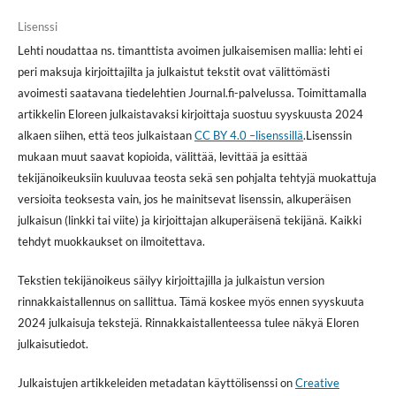
Lisenssi
Lehti noudattaa ns. timanttista avoimen julkaisemisen mallia: lehti ei
peri maksuja kirjoittajilta ja julkaistut tekstit ovat välittömästi
avoimesti saatavana tiedelehtien Journal.fi-palvelussa. Toimittamalla
artikkelin Eloreen julkaistavaksi kirjoittaja suostuu syyskuusta 2024
alkaen siihen, että teos julkaistaan
CC BY 4.0 –lisenssillä
.Lisenssin
mukaan muut saavat kopioida, välittää, levittää ja esittää
tekijänoikeuksiin kuuluvaa teosta sekä sen pohjalta tehtyjä muokattuja
versioita teoksesta vain, jos he mainitsevat lisenssin, alkuperäisen
julkaisun (linkki tai viite) ja kirjoittajan alkuperäisenä tekijänä. Kaikki
tehdyt muokkaukset on ilmoitettava.
Tekstien tekijänoikeus säilyy kirjoittajilla ja julkaistun version
rinnakkaistallennus on sallittua. Tämä koskee myös ennen syyskuuta
2024 julkaisuja tekstejä. Rinnakkaistallenteessa tulee näkyä Eloren
julkaisutiedot.
Julkaistujen artikkeleiden metadatan käyttölisenssi on
Creative