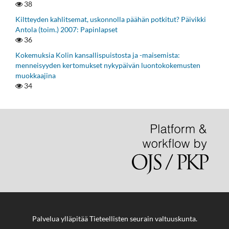
38
Kiltteyden kahlitsemat, uskonnolla päähän potkitut? Päivikki
Antola (toim.) 2007: Papinlapset
36
Kokemuksia Kolin kansallispuistosta ja -maisemista:
menneisyyden kertomukset nykypäivän luontokokemusten
muokkaajina
34
Palvelua ylläpitää
Tieteellisten seurain valtuuskunta
.