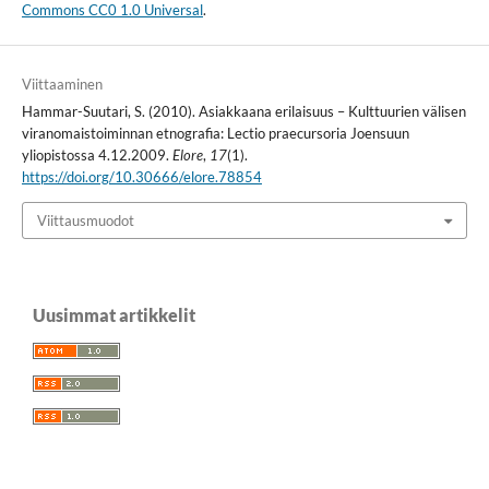
Commons CC0 1.0 Universal
.
Viittaaminen
Hammar-Suutari, S. (2010). Asiakkaana erilaisuus – Kulttuurien välisen
viranomaistoiminnan etnografia: Lectio praecursoria Joensuun
yliopistossa 4.12.2009.
Elore
,
17
(1).
https://doi.org/10.30666/elore.78854
Viittausmuodot
Uusimmat artikkelit