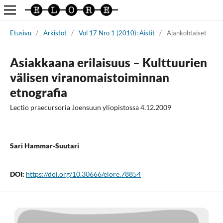
Etusivu
/
Arkistot
/
Vol 17 Nro 1 (2010): Aistit
/
Ajankohtaiset
Asiakkaana erilaisuus – Kulttuurien
välisen viranomaistoiminnan
etnografia
Lectio praecursoria Joensuun yliopistossa 4.12.2009
Sari Hammar-Suutari
DOI:
https://doi.org/10.30666/elore.78854