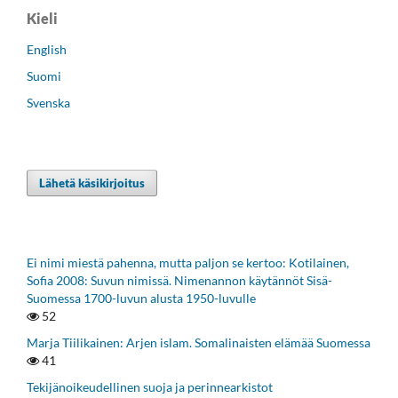
Kieli
English
Suomi
Svenska
Lähetä käsikirjoitus
Ei nimi miestä pahenna, mutta paljon se kertoo: Kotilainen,
Sofia 2008: Suvun nimissä. Nimenannon käytännöt Sisä-
Suomessa 1700-luvun alusta 1950-luvulle
52
Marja Tiilikainen: Arjen islam. Somalinaisten elämää Suomessa
41
Tekijänoikeudellinen suoja ja perinnearkistot