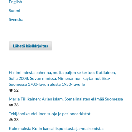
English
Suomi
Svenska
Lähetä käsikirjoitus
Ei nimi miestä pahenna, mutta paljon se kertoo: Kotilainen,
Sofia 2008: Suvun nimissä. Nimenannon käytännöt Sisä-
Suomessa 1700-luvun alusta 1950-luvulle
52
Marja Tiilikainen: Arjen islam. Somalinaisten elämää Suomessa
36
Tekijänoikeudellinen suoja ja perinnearkistot
33
Kokemuksia Kolin kansallispuistosta ja -maisemista: