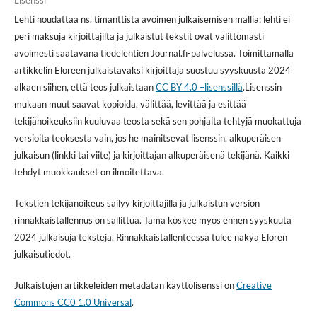
Lehti noudattaa ns. timanttista avoimen julkaisemisen mallia: lehti ei
peri maksuja kirjoittajilta ja julkaistut tekstit ovat välittömästi
avoimesti saatavana tiedelehtien Journal.fi-palvelussa. Toimittamalla
artikkelin Eloreen julkaistavaksi kirjoittaja suostuu syyskuusta 2024
alkaen siihen, että teos julkaistaan
CC BY 4.0 –lisenssillä
.Lisenssin
mukaan muut saavat kopioida, välittää, levittää ja esittää
tekijänoikeuksiin kuuluvaa teosta sekä sen pohjalta tehtyjä muokattuja
versioita teoksesta vain, jos he mainitsevat lisenssin, alkuperäisen
julkaisun (linkki tai viite) ja kirjoittajan alkuperäisenä tekijänä. Kaikki
tehdyt muokkaukset on ilmoitettava.
Tekstien tekijänoikeus säilyy kirjoittajilla ja julkaistun version
rinnakkaistallennus on sallittua. Tämä koskee myös ennen syyskuuta
2024 julkaisuja tekstejä. Rinnakkaistallenteessa tulee näkyä Eloren
julkaisutiedot.
Julkaistujen artikkeleiden metadatan käyttölisenssi on
Creative
Commons CC0 1.0 Universal
.