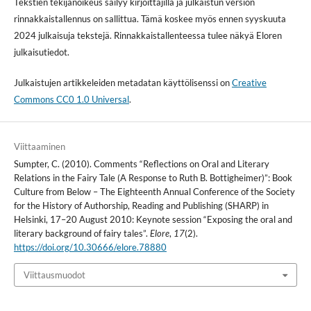
Tekstien tekijänoikeus säilyy kirjoittajilla ja julkaistun version
rinnakkaistallennus on sallittua. Tämä koskee myös ennen syyskuuta
2024 julkaisuja tekstejä. Rinnakkaistallenteessa tulee näkyä Eloren
julkaisutiedot.
Julkaistujen artikkeleiden metadatan käyttölisenssi on
Creative
Commons CC0 1.0 Universal
.
Viittaaminen
Sumpter, C. (2010). Comments “Reflections on Oral and Literary
Relations in the Fairy Tale (A Response to Ruth B. Bottigheimer)”: Book
Culture from Below – The Eighteenth Annual Conference of the Society
for the History of Authorship, Reading and Publishing (SHARP) in
Helsinki, 17–20 August 2010: Keynote session “Exposing the oral and
literary background of fairy tales”.
Elore
,
17
(2).
https://doi.org/10.30666/elore.78880
Viittausmuodot