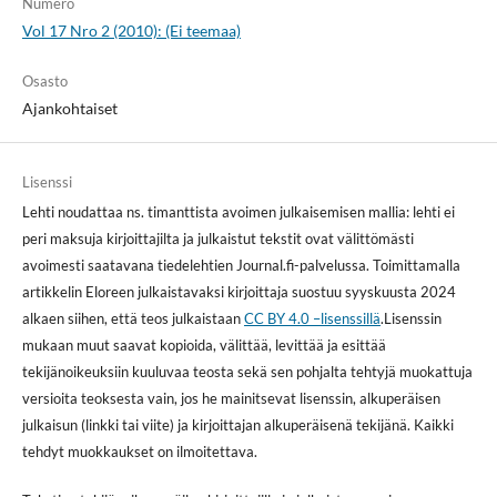
Numero
Vol 17 Nro 2 (2010): (Ei teemaa)
Osasto
Ajankohtaiset
Lisenssi
Lehti noudattaa ns. timanttista avoimen julkaisemisen mallia: lehti ei
peri maksuja kirjoittajilta ja julkaistut tekstit ovat välittömästi
avoimesti saatavana tiedelehtien Journal.fi-palvelussa. Toimittamalla
artikkelin Eloreen julkaistavaksi kirjoittaja suostuu syyskuusta 2024
alkaen siihen, että teos julkaistaan
CC BY 4.0 –lisenssillä
.Lisenssin
mukaan muut saavat kopioida, välittää, levittää ja esittää
tekijänoikeuksiin kuuluvaa teosta sekä sen pohjalta tehtyjä muokattuja
versioita teoksesta vain, jos he mainitsevat lisenssin, alkuperäisen
julkaisun (linkki tai viite) ja kirjoittajan alkuperäisenä tekijänä. Kaikki
tehdyt muokkaukset on ilmoitettava.