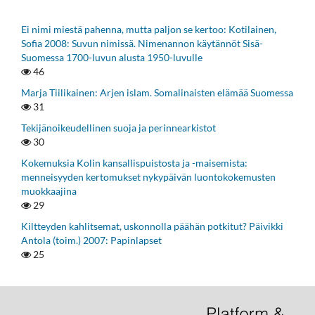
Ei nimi miestä pahenna, mutta paljon se kertoo: Kotilainen,
Sofia 2008: Suvun nimissä. Nimenannon käytännöt Sisä-
Suomessa 1700-luvun alusta 1950-luvulle
46
Marja Tiilikainen: Arjen islam. Somalinaisten elämää Suomessa
31
Tekijänoikeudellinen suoja ja perinnearkistot
30
Kokemuksia Kolin kansallispuistosta ja -maisemista:
menneisyyden kertomukset nykypäivän luontokokemusten
muokkaajina
29
Kiltteyden kahlitsemat, uskonnolla päähän potkitut? Päivikki
Antola (toim.) 2007: Papinlapset
25