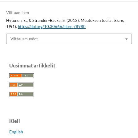
Viittaaminen
Hytönen, E., & Strandén-Backa, S. (2012). Muutoksen tuulia .
Elore
,
19
(1).
https://doi.org/10.30666/elore.78980
Viittausmuodot
Uusimmat artikkelit
Kieli
English