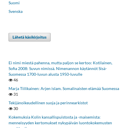
Suomi
Svenska
Lähetä käsikirjoitus
Ei nimi miestä pahenna, mutta paljon se kertoo: Kotilainen,
Sofia 2008: Suvun nimissä. Nimenannon käytännöt Sisä-
Suomessa 1700-luvun alusta 1950-luvulle
46
Marja Tiilikainen: Arjen islam. Somalinaisten elämää Suomessa
31
Tekijänoikeudellinen suoja ja perinnearkistot
30
Kokemuksia Kolin kansallispuistosta ja -maisemista:
menneisyyden kertomukset nykypäivän luontokokemusten