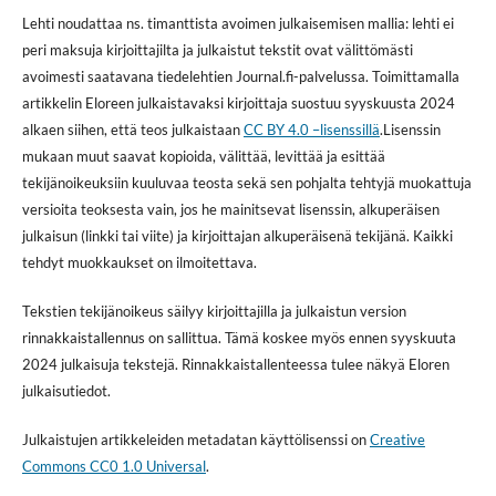
Lehti noudattaa ns. timanttista avoimen julkaisemisen mallia: lehti ei
peri maksuja kirjoittajilta ja julkaistut tekstit ovat välittömästi
avoimesti saatavana tiedelehtien Journal.fi-palvelussa. Toimittamalla
artikkelin Eloreen julkaistavaksi kirjoittaja suostuu syyskuusta 2024
alkaen siihen, että teos julkaistaan
CC BY 4.0 –lisenssillä
.Lisenssin
mukaan muut saavat kopioida, välittää, levittää ja esittää
tekijänoikeuksiin kuuluvaa teosta sekä sen pohjalta tehtyjä muokattuja
versioita teoksesta vain, jos he mainitsevat lisenssin, alkuperäisen
julkaisun (linkki tai viite) ja kirjoittajan alkuperäisenä tekijänä. Kaikki
tehdyt muokkaukset on ilmoitettava.
Tekstien tekijänoikeus säilyy kirjoittajilla ja julkaistun version
rinnakkaistallennus on sallittua. Tämä koskee myös ennen syyskuuta
2024 julkaisuja tekstejä. Rinnakkaistallenteessa tulee näkyä Eloren
julkaisutiedot.
Julkaistujen artikkeleiden metadatan käyttölisenssi on
Creative
Commons CC0 1.0 Universal
.