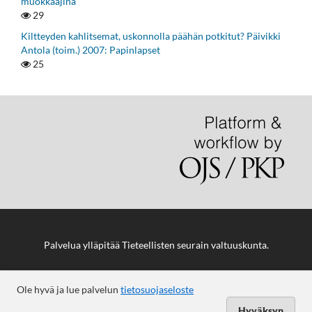
muokkaajina
29
Kiltteyden kahlitsemat, uskonnolla päähän potkitut? Päivikki
Antola (toim.) 2007: Papinlapset
25
Palvelua ylläpitää
Tieteellisten seurain valtuuskunta
.
Ole hyvä ja lue palvelun
tietosuojaseloste
Hyväksyn