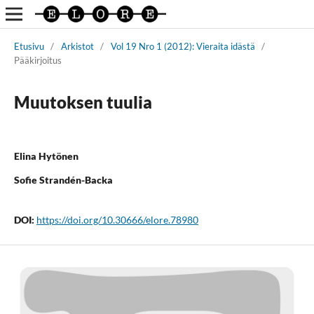
Etusivu
/
Arkistot
/
Vol 19 Nro 1 (2012): Vieraita idästä
/
Pääkirjoitus
Muutoksen tuulia
Elina Hytönen
Sofie Strandén-Backa
DOI:
https://doi.org/10.30666/elore.78980