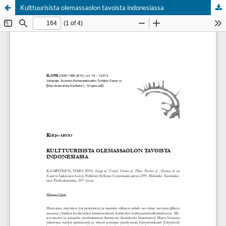
Kulttuurisista olemassaolon tavoista indonesiassa
Palvelua ylläpitää
Tieteellisten seurain valtuuskunta
.