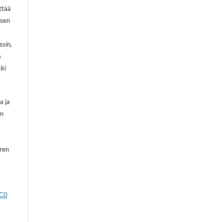
ittää
 sen
ssin,
a
kki
a ja
on
oren
CC0