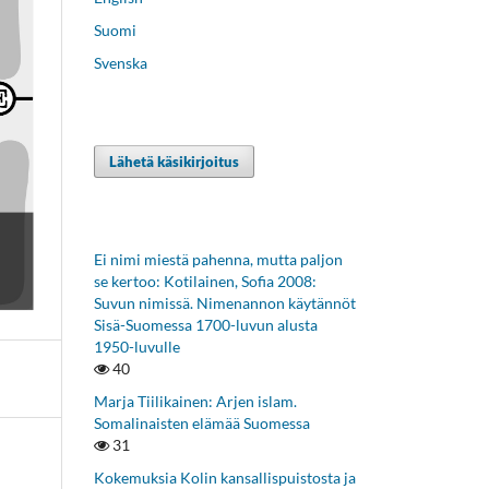
Suomi
Svenska
Lähetä käsikirjoitus
Ei nimi miestä pahenna, mutta paljon
se kertoo: Kotilainen, Sofia 2008:
Suvun nimissä. Nimenannon käytännöt
Sisä-Suomessa 1700-luvun alusta
1950-luvulle
40
Marja Tiilikainen: Arjen islam.
Somalinaisten elämää Suomessa
31
Kokemuksia Kolin kansallispuistosta ja