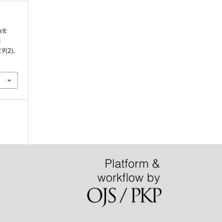
rit
i
19
(2).