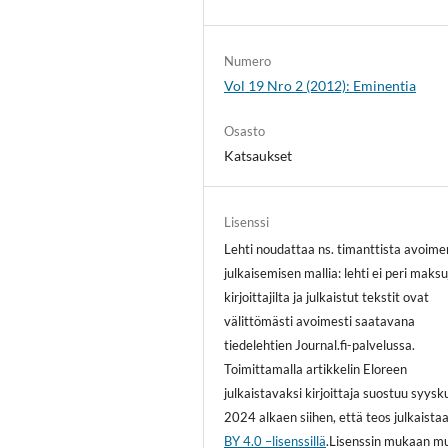
Numero
Vol 19 Nro 2 (2012): Eminentia
Osasto
Katsaukset
Lisenssi
Lehti noudattaa ns. timanttista avoime
julkaisemisen mallia: lehti ei peri maksu
kirjoittajilta ja julkaistut tekstit ovat
välittömästi avoimesti saatavana
tiedelehtien Journal.fi-palvelussa.
Toimittamalla artikkelin Eloreen
julkaistavaksi kirjoittaja suostuu syys
2024 alkaen siihen, että teos julkaista
BY 4.0 –lisenssillä
.Lisenssin mukaan m