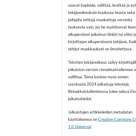
saavat kopioida, välittää, levittää ja es
tekijänoikeuksiin kuuluvaa teosta sekä
pohjalta tehtyjä muokattuja versioita
teoksesta vain, jos he mainitsevat lisen
alkuperäisen julkaisun (linkki tai viite) j
kirjoittajan alkuperäisenä tekijänä. Kai
tehdyt muokkaukset on ilmoitettava.
Tekstien tekijänoikeus säilyy kirjoittajill
julkaistun version rinnakkaistallennus 
sallittua. Tämä koskee myös ennen
syyskuuta 2024 julkaisuja tekstejä.
Rinnakkaistallenteessa tulee näkyä El
julkaisutiedot.
Julkaistujen artikkeleiden metadatan
käyttölisenssi on
Creative Commons 
1.0 Universal
.