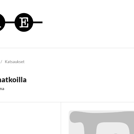
/
Katsaukset
matkoilla
ena