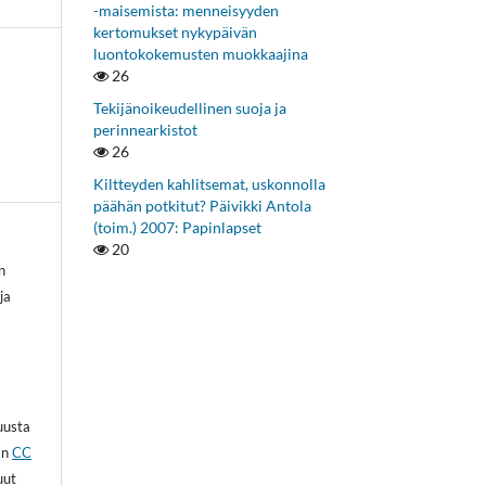
-maisemista: menneisyyden
kertomukset nykypäivän
luontokokemusten muokkaajina
26
Tekijänoikeudellinen suoja ja
perinnearkistot
26
Kiltteyden kahlitsemat, uskonnolla
päähän potkitut? Päivikki Antola
(toim.) 2007: Papinlapset
20
n
ja
kuusta
an
CC
uut