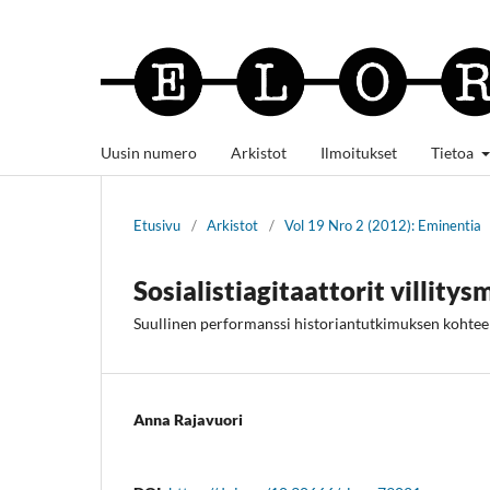
Uusin numero
Arkistot
Ilmoitukset
Tietoa
Etusivu
/
Arkistot
/
Vol 19 Nro 2 (2012): Eminentia
Sosialistiagitaattorit villitys
Suullinen performanssi historiantutkimuksen kohte
Anna Rajavuori