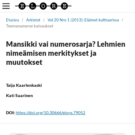
Etusivu
/
Arkistot
/
Vol 20 Nro 1 (2013): Eläimet kulttuurissa
/
Teemanumeron katsaukset
Mansikki vai numerosarja? Lehmien
nimeämisen merkitykset ja
muutokset
Taija Kaarlenkaski
Kati Saarinen
DOI:
https://doi.org/10.30666/elore.79052