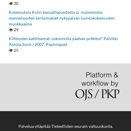
30
Kokemuksia Kolin kansallispuistosta ja -maisemista:
menneisyyden kertomukset nykypäivän luontokokemusten
muokkaajina
29
Kiltteyden kahlitsemat, uskonnolla päähän potkitut? Päivikki
Antola (toim.) 2007: Papinlapset
25
Palvelua ylläpitää
Tieteellisten seurain valtuuskunta
.