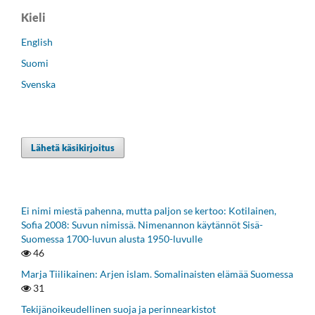
Kieli
English
Suomi
Svenska
Lähetä käsikirjoitus
Ei nimi miestä pahenna, mutta paljon se kertoo: Kotilainen,
Sofia 2008: Suvun nimissä. Nimenannon käytännöt Sisä-
Suomessa 1700-luvun alusta 1950-luvulle
46
Marja Tiilikainen: Arjen islam. Somalinaisten elämää Suomessa
31
Tekijänoikeudellinen suoja ja perinnearkistot