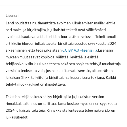
Lisenssi
Lehti noudattaa ns. timanttista avoimen julkaisemisen mallia: lehti ei
peri maksuja kirjoittajilta ja julkaistut tekstit ovat välittömästi
avoimesti saatavana tiedelehtien Journal.fi-palvelussa. Toimittamalla
artikkelin Eloreen julkaistavaksi kirjoittaja suostuu syyskuusta 2024
alkaen siihen, että teos julkaistaan
CC BY 4.0 –lisenssillä
.Lisenssin
mukaan muut saavat kopioida, välittää, levittää ja esittää
tekijänoikeuksiin kuuluvaa teosta sekä sen pohjalta tehtyjä muokattuja
versioita teoksesta vain, jos he mainitsevat lisenssin, alkuperäisen
julkaisun (linkki tai viite) ja kirjoittajan alkuperäisenä tekijänä. Kaikki
tehdyt muokkaukset on ilmoitettava.
Tekstien tekijänoikeus säilyy kirjoittajilla ja julkaistun version
rinnakkaistallennus on sallittua. Tämä koskee myös ennen syyskuuta
2024 julkaisuja tekstejä. Rinnakkaistallenteessa tulee näkyä Eloren
julkaisutiedot.