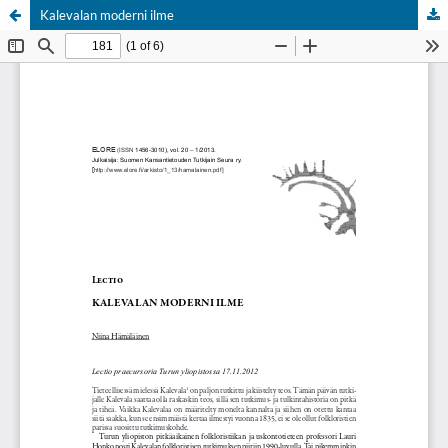
Kalevalan moderni ilme
Palvelua ylläpitää
Tieteellisten seurain valtuuskunta
.