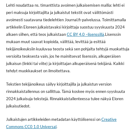
Lehti noudattaa ns. timanttista avoimen julkaisemisen mallia: lehti ei
peri maksuja kirjoittajilta ja julkaistut tekstit ovat välittömästi
avoimesti saatavana tiedelehtien Journal.fi-palvelussa. Toimittamalla
artikkelin Eloreen julkaistavaksi kirjoittaja suostuu syyskuusta 2024
alkaen siihen, että teos julkaistaan
CC BY 4.0 –lisenssillä
.Lisenssin
mukaan muut saavat kopioida, välittää, levittää ja esittää
tekijänoikeuksiin kuuluvaa teosta sekä sen pohjalta tehtyjä muokattuja
versioita teoksesta vain, jos he mainitsevat lisenssin, alkuperäisen
julkaisun (linkki tai viite) ja kirjoittajan alkuperäisenä tekijänä. Kaikki
tehdyt muokkaukset on ilmoitettava.
Tekstien tekijänoikeus säilyy kirjoittajilla ja julkaistun version
rinnakkaistallennus on sallittua. Tämä koskee myös ennen syyskuuta
2024 julkaisuja tekstejä. Rinnakkaistallenteessa tulee näkyä Eloren
julkaisutiedot.
Julkaistujen artikkeleiden metadatan käyttölisenssi on
Creative
Commons CC0 1.0 Universal
.