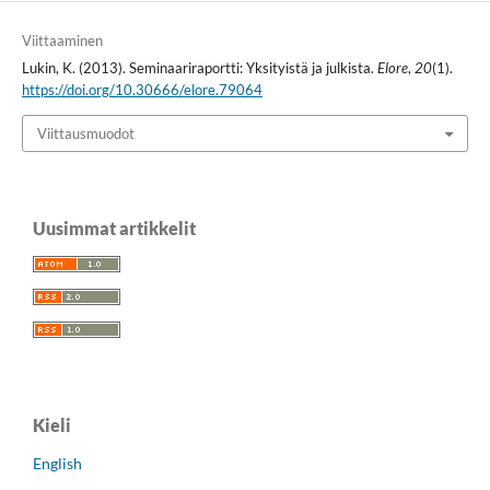
Viittaaminen
Lukin, K. (2013). Seminaariraportti: Yksityistä ja julkista.
Elore
,
20
(1).
https://doi.org/10.30666/elore.79064
Viittausmuodot
Uusimmat artikkelit
Kieli
English