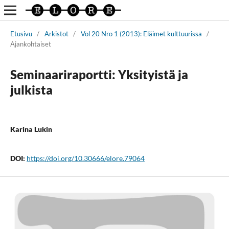
Etusivu
/
Arkistot
/
Vol 20 Nro 1 (2013): Eläimet kulttuurissa
/
Ajankohtaiset
Seminaariraportti: Yksityistä ja
julkista
Karina Lukin
DOI:
https://doi.org/10.30666/elore.79064