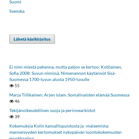
Suomi
Svenska
Lähetä käsikirjoitus
Ei nimi miestä pahenna, mutta paljon se kertoo: Kotilainen,
Sofia 2008: Suvun nimissä. Nimenannon käytännöt Sisä-
Suomessa 1700-luvun alusta 1950-luvulle
55
Marja Tiilikainen: Arjen islam. Somalinaisten elämää Suomessa
46
Tekijänoikeudellinen suoja ja perinnearkistot
39
Kokemuksia Kolin kansallispuistosta ja -maisemista:
menneisyyden kertomukset nykypäivän luontokokemusten
muokkaajina