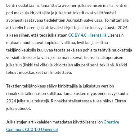
Lehti noudattaa ns. timanttista avoimen julkaisemisen mallia: lehti ei
peri maksuja kirjoittajilta ja julkaistut tekstit ovat välittömästi
avoimesti saatavana tiedelehtien Journal.fi-palvelussa. Toimittamalla
artikkelin Eloreen julkaistavaksi kirjoittaja suostuu syyskuusta 2024
alkaen siihen, että teos julkaistaan
CC BY 4.0 –lisenssillä
.Lisenssin
mukaan muut saavat kopioida, välittää, levittää ja esittää
tekijänoikeuksiin kuuluvaa teosta sekä sen pohjalta tehtyjä muokattuja
versioita teoksesta vain, jos he mainitsevat lisenssin, alkuperäisen
julkaisun (linkki tai viite) ja kirjoittajan alkuperäisenä tekijänä. Kaikki
tehdyt muokkaukset on ilmoitettava.
Tekstien tekijänoikeus säilyy kirjoittajilla ja julkaistun version
rinnakkaistallennus on sallittua. Tämä koskee myös ennen syyskuuta
2024 julkaisuja tekstejä. Rinnakkaistallenteessa tulee näkyä Eloren
julkaisutiedot.
Julkaistujen artikkeleiden metadatan käyttölisenssi on
Creative
Commons CC0 1.0 Universal
.