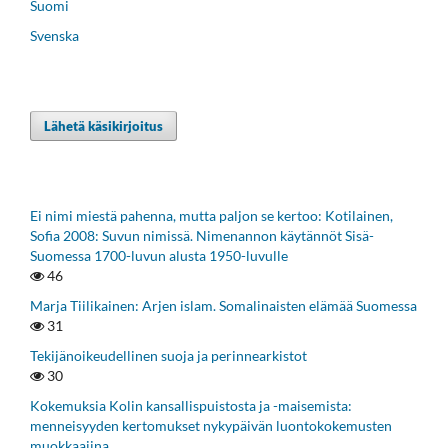
Suomi
Svenska
Lähetä käsikirjoitus
Ei nimi miestä pahenna, mutta paljon se kertoo: Kotilainen,
Sofia 2008: Suvun nimissä. Nimenannon käytännöt Sisä-
Suomessa 1700-luvun alusta 1950-luvulle
46
Marja Tiilikainen: Arjen islam. Somalinaisten elämää Suomessa
31
Tekijänoikeudellinen suoja ja perinnearkistot
30
Kokemuksia Kolin kansallispuistosta ja -maisemista:
menneisyyden kertomukset nykypäivän luontokokemusten
muokkaajina