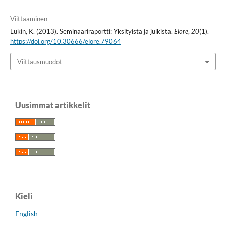
Viittaaminen
Lukin, K. (2013). Seminaariraportti: Yksityistä ja julkista.
Elore
,
20
(1).
https://doi.org/10.30666/elore.79064
Viittausmuodot
Uusimmat artikkelit
Kieli
English