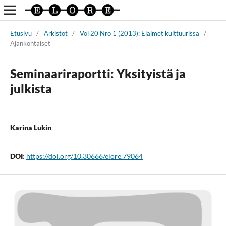
Etusivu
/
Arkistot
/
Vol 20 Nro 1 (2013): Eläimet kulttuurissa
/
Ajankohtaiset
Seminaariraportti: Yksityistä ja
julkista
Karina Lukin
DOI:
https://doi.org/10.30666/elore.79064