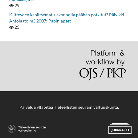
29
Kiltteyden kahlitsemat, uskonnolla päähän potkitut? Päivikki
Antola (toim.) 2007: Papinlapset
25
Palvelua ylläpitää
Tieteellisten seurain valtuuskunta
.