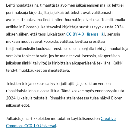
Lehti noudattaa ns. timanttista avoimen julkaisemisen mallia: lehti ei
peri maksuja kirjoittajilta ja julkaistut tekstit ovat välittömästi
avoimesti saatavana tiedelehtien Journal.fi-palvelussa. Toimittamalla
artikkelin Eloreen julkaistavaksi kirjoittaja suostuu syyskuusta 2024
alkaen siihen, että teos julkaistaan
CC BY 4.0 –lisenssillä
.Lisenssin
mukaan muut saavat kopioida, välittää, levittää ja esittää
tekijänoikeuksiin kuuluvaa teosta sekä sen pohjalta tehtyjä muokattuja
versioita teoksesta vain, jos he mainitsevat lisenssin, alkuperäisen
julkaisun (linkki tai viite) ja kirjoittajan alkuperäisenä tekijänä. Kaikki
tehdyt muokkaukset on ilmoitettava.
Tekstien tekijänoikeus säilyy kirjoittajilla ja julkaistun version
rinnakkaistallennus on sallittua. Tämä koskee myös ennen syyskuuta
2024 julkaisuja tekstejä. Rinnakkaistallenteessa tulee näkyä Eloren
julkaisutiedot.
Julkaistujen artikkeleiden metadatan käyttölisenssi on
Creative
Commons CC0 1.0 Universal
.