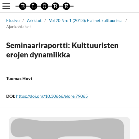
Etusivu
/
Arkistot
/
Vol 20 Nro 1 (2013): Eläimet kulttuurissa
/
Ajankohtaiset
Seminaariraportti: Kulttuuristen
erojen dynamiikka
Tuomas Hovi
DOI:
https://doi.org/10.30666/elore.79065