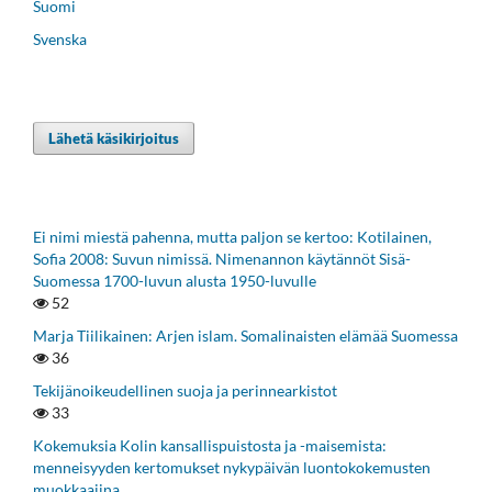
Suomi
Svenska
Lähetä käsikirjoitus
Ei nimi miestä pahenna, mutta paljon se kertoo: Kotilainen,
Sofia 2008: Suvun nimissä. Nimenannon käytännöt Sisä-
Suomessa 1700-luvun alusta 1950-luvulle
52
Marja Tiilikainen: Arjen islam. Somalinaisten elämää Suomessa
36
Tekijänoikeudellinen suoja ja perinnearkistot
33
Kokemuksia Kolin kansallispuistosta ja -maisemista:
menneisyyden kertomukset nykypäivän luontokokemusten
muokkaajina