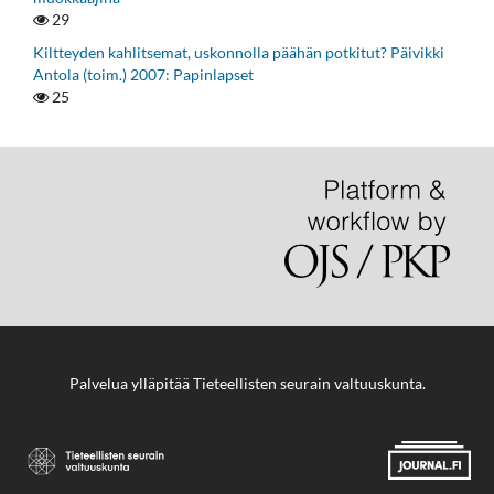
29
Kiltteyden kahlitsemat, uskonnolla päähän potkitut? Päivikki
Antola (toim.) 2007: Papinlapset
25
Palvelua ylläpitää
Tieteellisten seurain valtuuskunta
.