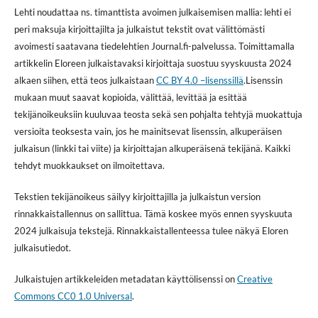
Lehti noudattaa ns. timanttista avoimen julkaisemisen mallia: lehti ei
peri maksuja kirjoittajilta ja julkaistut tekstit ovat välittömästi
avoimesti saatavana tiedelehtien Journal.fi-palvelussa. Toimittamalla
artikkelin Eloreen julkaistavaksi kirjoittaja suostuu syyskuusta 2024
alkaen siihen, että teos julkaistaan
CC BY 4.0 –lisenssillä
.Lisenssin
mukaan muut saavat kopioida, välittää, levittää ja esittää
tekijänoikeuksiin kuuluvaa teosta sekä sen pohjalta tehtyjä muokattuja
versioita teoksesta vain, jos he mainitsevat lisenssin, alkuperäisen
julkaisun (linkki tai viite) ja kirjoittajan alkuperäisenä tekijänä. Kaikki
tehdyt muokkaukset on ilmoitettava.
Tekstien tekijänoikeus säilyy kirjoittajilla ja julkaistun version
rinnakkaistallennus on sallittua. Tämä koskee myös ennen syyskuuta
2024 julkaisuja tekstejä. Rinnakkaistallenteessa tulee näkyä Eloren
julkaisutiedot.
Julkaistujen artikkeleiden metadatan käyttölisenssi on
Creative
Commons CC0 1.0 Universal
.