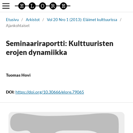
Etusivu
/
Arkistot
/
Vol 20 Nro 1 (2013): Eläimet kulttuurissa
/
Ajankohtaiset
Seminaariraportti: Kulttuuristen
erojen dynamiikka
Tuomas Hovi
DOI:
https://doi.org/10.30666/elore.79065