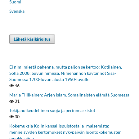
Suomi
Svenska
Lähetä käsikirjoitus
Ei nimi miestä pahenna, mutta paljon se kertoo: Kotilainen,
Sofia 2008: Suvun nimissä. Nimenannon käytännöt Sisä-
Suomessa 1700-luvun alusta 1950-luvulle
46
Marja Tiilikainen: Arjen islam. Somalinaisten elämää Suomessa
31
Tekijänoikeudellinen suoja ja perinnearkistot
30
Kokemuksia Kolin kansallispuistosta ja -maisemista:
menneisyyden kertomukset nykypäivän luontokokemusten
muokkaajina