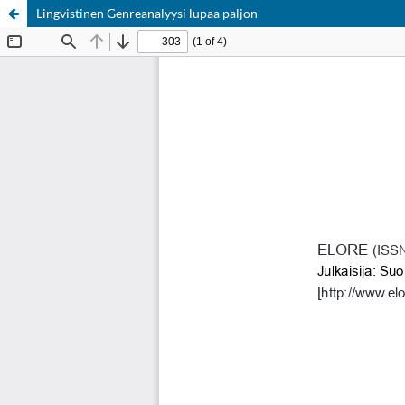
Lingvistinen Genreanalyysi lupaa paljon