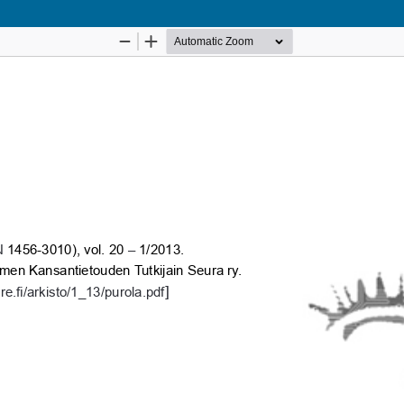
Palvelua ylläpitää
Tieteellisten seurain valtuuskunta
.