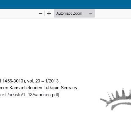
Palvelua ylläpitää
Tieteellisten seurain valtuuskunta
.