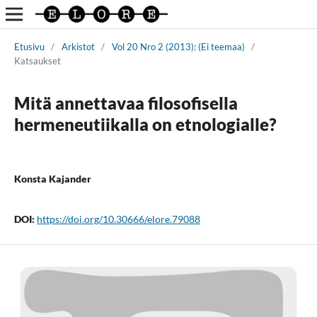
Etusivu
/
Arkistot
/
Vol 20 Nro 2 (2013): (Ei teemaa)
/
Katsaukset
Mitä annettavaa filosofisella
hermeneutiikalla on etnologialle?
Konsta Kajander
DOI:
https://doi.org/10.30666/elore.79088