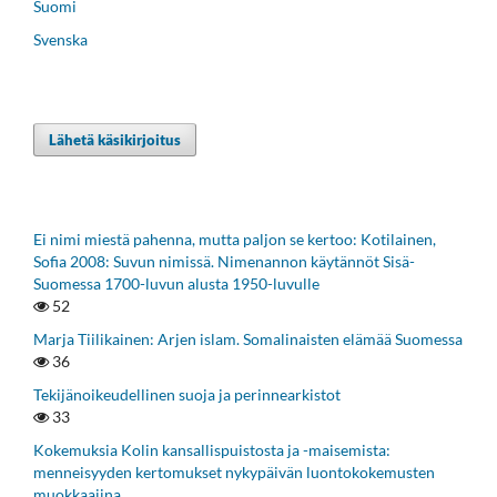
Suomi
Svenska
Lähetä käsikirjoitus
Ei nimi miestä pahenna, mutta paljon se kertoo: Kotilainen,
Sofia 2008: Suvun nimissä. Nimenannon käytännöt Sisä-
Suomessa 1700-luvun alusta 1950-luvulle
52
Marja Tiilikainen: Arjen islam. Somalinaisten elämää Suomessa
36
Tekijänoikeudellinen suoja ja perinnearkistot
33
Kokemuksia Kolin kansallispuistosta ja -maisemista:
menneisyyden kertomukset nykypäivän luontokokemusten
muokkaajina