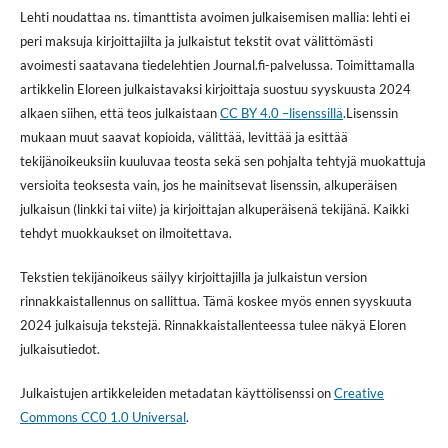
Lehti noudattaa ns. timanttista avoimen julkaisemisen mallia: lehti ei
peri maksuja kirjoittajilta ja julkaistut tekstit ovat välittömästi
avoimesti saatavana tiedelehtien Journal.fi-palvelussa. Toimittamalla
artikkelin Eloreen julkaistavaksi kirjoittaja suostuu syyskuusta 2024
alkaen siihen, että teos julkaistaan
CC BY 4.0 –lisenssillä
.Lisenssin
mukaan muut saavat kopioida, välittää, levittää ja esittää
tekijänoikeuksiin kuuluvaa teosta sekä sen pohjalta tehtyjä muokattuja
versioita teoksesta vain, jos he mainitsevat lisenssin, alkuperäisen
julkaisun (linkki tai viite) ja kirjoittajan alkuperäisenä tekijänä. Kaikki
tehdyt muokkaukset on ilmoitettava.
Tekstien tekijänoikeus säilyy kirjoittajilla ja julkaistun version
rinnakkaistallennus on sallittua. Tämä koskee myös ennen syyskuuta
2024 julkaisuja tekstejä. Rinnakkaistallenteessa tulee näkyä Eloren
julkaisutiedot.
Julkaistujen artikkeleiden metadatan käyttölisenssi on
Creative
Commons CC0 1.0 Universal
.