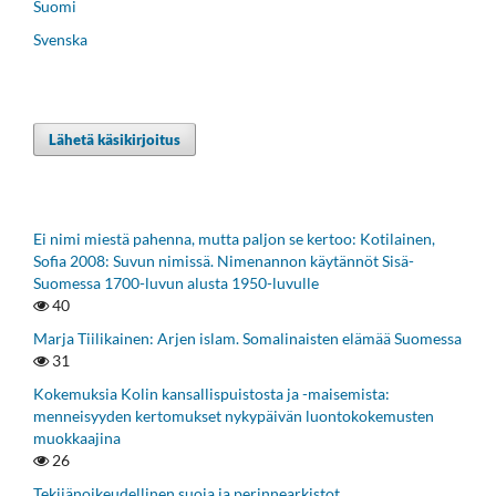
Suomi
Svenska
Lähetä käsikirjoitus
Ei nimi miestä pahenna, mutta paljon se kertoo: Kotilainen,
Sofia 2008: Suvun nimissä. Nimenannon käytännöt Sisä-
Suomessa 1700-luvun alusta 1950-luvulle
40
Marja Tiilikainen: Arjen islam. Somalinaisten elämää Suomessa
31
Kokemuksia Kolin kansallispuistosta ja -maisemista:
menneisyyden kertomukset nykypäivän luontokokemusten
muokkaajina
26
Tekijänoikeudellinen suoja ja perinnearkistot