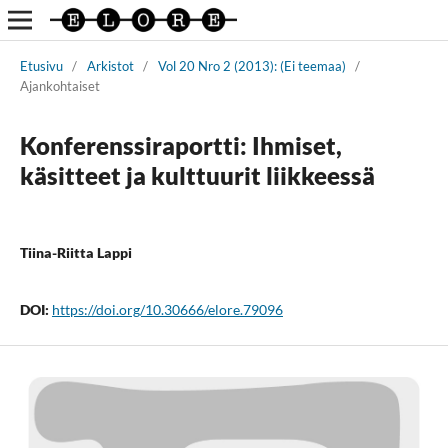
Etusivu
/
Arkistot
/
Vol 20 Nro 2 (2013): (Ei teemaa)
/
Ajankohtaiset
Konferenssiraportti: Ihmiset,
käsitteet ja kulttuurit liikkeessä
Tiina-Riitta Lappi
DOI:
https://doi.org/10.30666/elore.79096