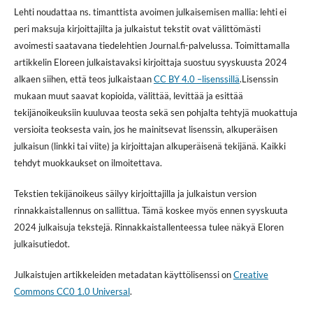
Lehti noudattaa ns. timanttista avoimen julkaisemisen mallia: lehti ei
peri maksuja kirjoittajilta ja julkaistut tekstit ovat välittömästi
avoimesti saatavana tiedelehtien Journal.fi-palvelussa. Toimittamalla
artikkelin Eloreen julkaistavaksi kirjoittaja suostuu syyskuusta 2024
alkaen siihen, että teos julkaistaan
CC BY 4.0 –lisenssillä
.Lisenssin
mukaan muut saavat kopioida, välittää, levittää ja esittää
tekijänoikeuksiin kuuluvaa teosta sekä sen pohjalta tehtyjä muokattuja
versioita teoksesta vain, jos he mainitsevat lisenssin, alkuperäisen
julkaisun (linkki tai viite) ja kirjoittajan alkuperäisenä tekijänä. Kaikki
tehdyt muokkaukset on ilmoitettava.
Tekstien tekijänoikeus säilyy kirjoittajilla ja julkaistun version
rinnakkaistallennus on sallittua. Tämä koskee myös ennen syyskuuta
2024 julkaisuja tekstejä. Rinnakkaistallenteessa tulee näkyä Eloren
julkaisutiedot.
Julkaistujen artikkeleiden metadatan käyttölisenssi on
Creative
Commons CC0 1.0 Universal
.