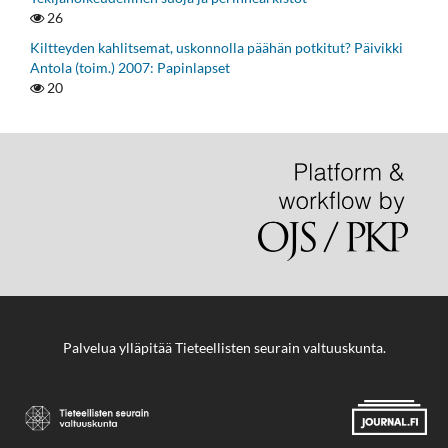
26
Kiltteyden kahlitsemat, uskonnolla päähän potkitut? Päivikki
Antola (toim.) 2007: Papinlapset
20
Palvelua ylläpitää
Tieteellisten seurain valtuuskunta
.