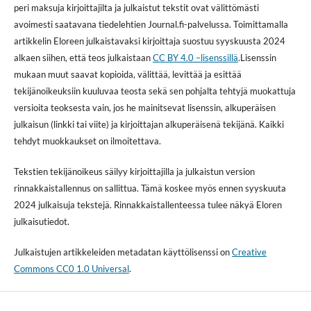
peri maksuja kirjoittajilta ja julkaistut tekstit ovat välittömästi
avoimesti saatavana tiedelehtien Journal.fi-palvelussa. Toimittamalla
artikkelin Eloreen julkaistavaksi kirjoittaja suostuu syyskuusta 2024
alkaen siihen, että teos julkaistaan
CC BY 4.0 –lisenssillä
.Lisenssin
mukaan muut saavat kopioida, välittää, levittää ja esittää
tekijänoikeuksiin kuuluvaa teosta sekä sen pohjalta tehtyjä muokattuja
versioita teoksesta vain, jos he mainitsevat lisenssin, alkuperäisen
julkaisun (linkki tai viite) ja kirjoittajan alkuperäisenä tekijänä. Kaikki
tehdyt muokkaukset on ilmoitettava.
Tekstien tekijänoikeus säilyy kirjoittajilla ja julkaistun version
rinnakkaistallennus on sallittua. Tämä koskee myös ennen syyskuuta
2024 julkaisuja tekstejä. Rinnakkaistallenteessa tulee näkyä Eloren
julkaisutiedot.
Julkaistujen artikkeleiden metadatan käyttölisenssi on
Creative
Commons CC0 1.0 Universal
.