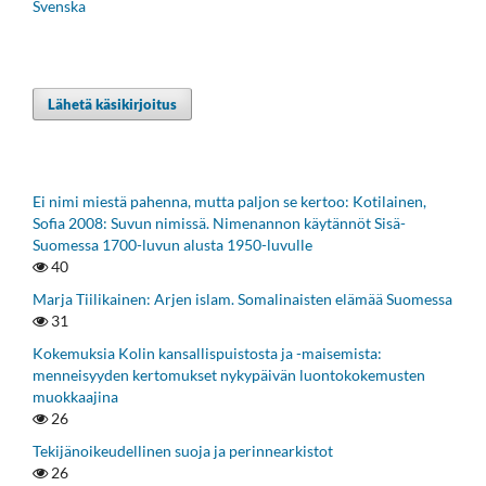
Svenska
Lähetä käsikirjoitus
Ei nimi miestä pahenna, mutta paljon se kertoo: Kotilainen,
Sofia 2008: Suvun nimissä. Nimenannon käytännöt Sisä-
Suomessa 1700-luvun alusta 1950-luvulle
40
Marja Tiilikainen: Arjen islam. Somalinaisten elämää Suomessa
31
Kokemuksia Kolin kansallispuistosta ja -maisemista:
menneisyyden kertomukset nykypäivän luontokokemusten
muokkaajina
26
Tekijänoikeudellinen suoja ja perinnearkistot
26