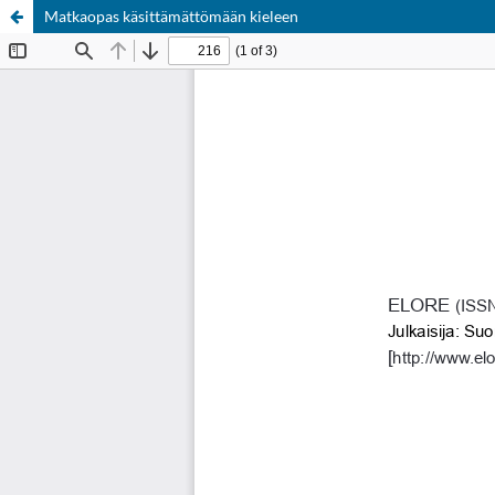
Matkaopas käsittämättömään kieleen