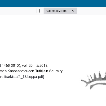
Palvelua ylläpitää
Tieteellisten seurain valtuuskunta
.