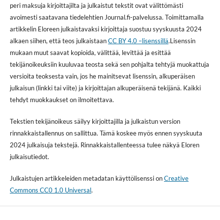
peri maksuja kirjoittajilta ja julkaistut tekstit ovat välittömästi
avoimesti saatavana tiedelehtien Journal.fi-palvelussa. Toimittamalla
artikkelin Eloreen julkaistavaksi kirjoittaja suostuu syyskuusta 2024
alkaen siihen, että teos julkaistaan
CC BY 4.0 –lisenssillä
.Lisenssin
mukaan muut saavat kopioida, välittää, levittää ja esittää
tekijänoikeuksiin kuuluvaa teosta sekä sen pohjalta tehtyjä muokattuja
versioita teoksesta vain, jos he mainitsevat lisenssin, alkuperäisen
julkaisun (linkki tai viite) ja kirjoittajan alkuperäisenä tekijänä. Kaikki
tehdyt muokkaukset on ilmoitettava.
Tekstien tekijänoikeus säilyy kirjoittajilla ja julkaistun version
rinnakkaistallennus on sallittua. Tämä koskee myös ennen syyskuuta
2024 julkaisuja tekstejä. Rinnakkaistallenteessa tulee näkyä Eloren
julkaisutiedot.
Julkaistujen artikkeleiden metadatan käyttölisenssi on
Creative
Commons CC0 1.0 Universal
.