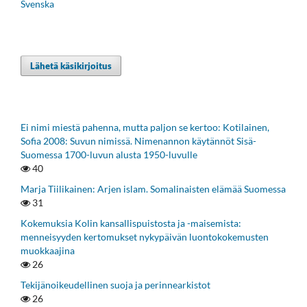
Svenska
Lähetä käsikirjoitus
Ei nimi miestä pahenna, mutta paljon se kertoo: Kotilainen,
Sofia 2008: Suvun nimissä. Nimenannon käytännöt Sisä-
Suomessa 1700-luvun alusta 1950-luvulle
40
Marja Tiilikainen: Arjen islam. Somalinaisten elämää Suomessa
31
Kokemuksia Kolin kansallispuistosta ja -maisemista:
menneisyyden kertomukset nykypäivän luontokokemusten
muokkaajina
26
Tekijänoikeudellinen suoja ja perinnearkistot
26