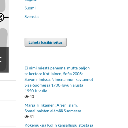
Suomi
Svenska
Lähetä käsikirjoitus
Ei nimi miestä pahenna, mutta paljon
se kertoo: Kotilainen, Sofia 2008:
Suvun nimissä. Nimenannon käytännöt
Sisä-Suomessa 1700-luvun alusta
1950-luvulle
40
Marja Tiilikainen: Arjen islam.
Somalinaisten elämää Suomessa
31
Kokemuksia Kolin kansallispuistosta ja