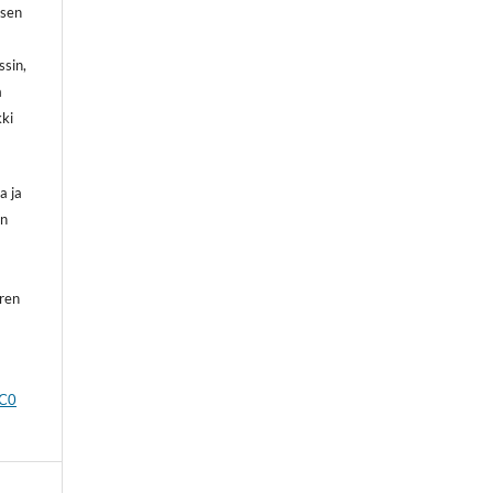
 sen
ssin,
a
kki
a ja
on
oren
CC0