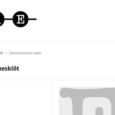
öt
/
Teemanumeron saate
keskiöt