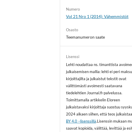
Numero
Vol 21 Nro 1 (2014): Vähemmistöt
Osasto
Teemanumeron saate
Lisenssi
Lehti noudattaa ns. timanttista avoime
julkaisemisen mallia: lehti ei peri maksu
kirjoittajilta ja julkaistut tekstit ovat
välittömästi avoimesti saatavana
tiedelehtien Journal.fi-palvelussa.
Toimittamalla artikkelin Eloreen
julkaistavaksi kirjoittaja suostuu syys
2024 alkaen siihen, että teos julkaista
BY 4.0 –lisenssillä
.Lisenssin mukaan m
saavat kopioida, välittää, levittää ja es