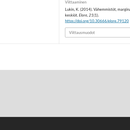
Viittaaminen
Lukin, K. (2014). Vähemmistöt, margina
keskiöt.
Elore
,
21
(1).
https://doi.org/10.30666/elore.79120
Viittausmuodot