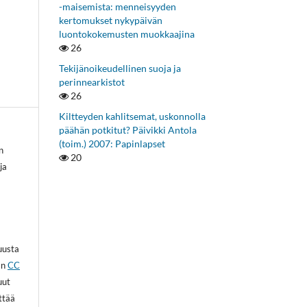
-maisemista: menneisyyden
kertomukset nykypäivän
luontokokemusten muokkaajina
26
Tekijänoikeudellinen suoja ja
perinnearkistot
26
Kiltteyden kahlitsemat, uskonnolla
päähän potkitut? Päivikki Antola
(toim.) 2007: Papinlapset
n
20
ja
kuusta
an
CC
uut
ittää