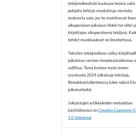
tekijänoikeuksiin kuuluvaa teosta sekä
pohjalta tehtyjä muokattuja versioita
teoksesta vain, jos he mainitsevat lisen
alkuperäisen julkaisun (linkki tai viite) j
kirjoittajan alkuperäisenä tekijänä. Kai
tehdyt muokkaukset on ilmoitettava.
Tekstien tekijänoikeus säilyy kirjoittajill
julkaistun version rinnakkaistallennus 
sallittua. Tämä koskee myös ennen
syyskuuta 2024 julkaisuja tekstejä.
Rinnakkaistallenteessa tulee näkyä El
julkaisutiedot.
Julkaistujen artikkeleiden metadatan
käyttölisenssi on
Creative Commons 
1.0 Universal
.