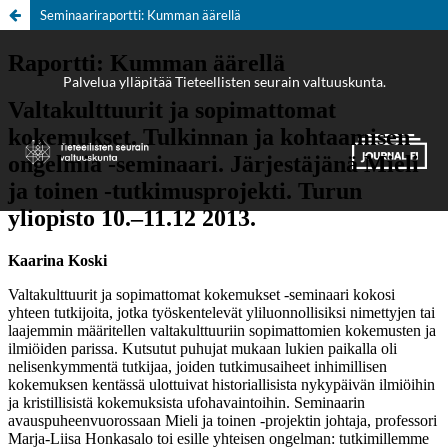
Seminaariraportti: Kumman äärellä
Palvelua ylläpitää
Tieteellisten seurain valtuuskunta
.