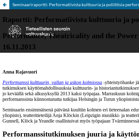
Seminaariraportti: Performatiivista kulttuuria ja poliittisia perfo