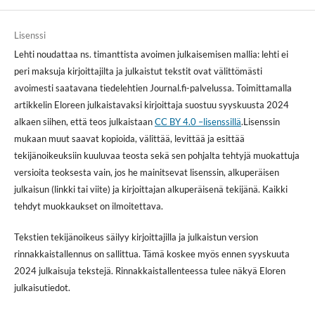
Lisenssi
Lehti noudattaa ns. timanttista avoimen julkaisemisen mallia: lehti ei
peri maksuja kirjoittajilta ja julkaistut tekstit ovat välittömästi
avoimesti saatavana tiedelehtien Journal.fi-palvelussa. Toimittamalla
artikkelin Eloreen julkaistavaksi kirjoittaja suostuu syyskuusta 2024
alkaen siihen, että teos julkaistaan
CC BY 4.0 –lisenssillä
.Lisenssin
mukaan muut saavat kopioida, välittää, levittää ja esittää
tekijänoikeuksiin kuuluvaa teosta sekä sen pohjalta tehtyjä muokattuja
versioita teoksesta vain, jos he mainitsevat lisenssin, alkuperäisen
julkaisun (linkki tai viite) ja kirjoittajan alkuperäisenä tekijänä. Kaikki
tehdyt muokkaukset on ilmoitettava.
Tekstien tekijänoikeus säilyy kirjoittajilla ja julkaistun version
rinnakkaistallennus on sallittua. Tämä koskee myös ennen syyskuuta
2024 julkaisuja tekstejä. Rinnakkaistallenteessa tulee näkyä Eloren
julkaisutiedot.