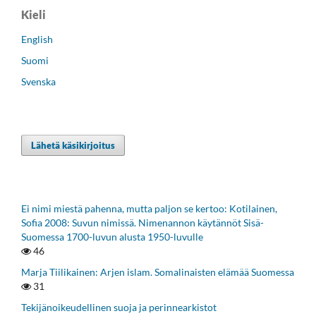
Kieli
English
Suomi
Svenska
Lähetä käsikirjoitus
Ei nimi miestä pahenna, mutta paljon se kertoo: Kotilainen,
Sofia 2008: Suvun nimissä. Nimenannon käytännöt Sisä-
Suomessa 1700-luvun alusta 1950-luvulle
46
Marja Tiilikainen: Arjen islam. Somalinaisten elämää Suomessa
31
Tekijänoikeudellinen suoja ja perinnearkistot