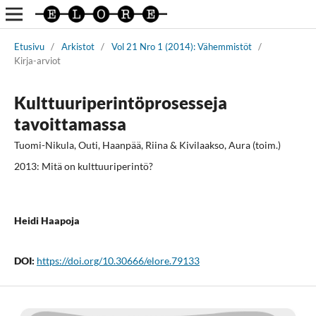
Etusivu
/
Arkistot
/
Vol 21 Nro 1 (2014): Vähemmistöt
/
Kirja-arviot
Kulttuuriperintöprosesseja
tavoittamassa
Tuomi-Nikula, Outi, Haanpää, Riina & Kivilaakso, Aura (toim.)
2013: Mitä on kulttuuriperintö?
Heidi Haapoja
DOI:
https://doi.org/10.30666/elore.79133