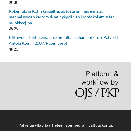
30
Kokemuksia Kolin kansallispuistosta ja -maisemista:
menneisyyden kertomukset nykypäivän luontokokemusten
muokkaajina
29
Kiltteyden kahlitsemat, uskonnolla päähän potkitut? Päivikki
Antola (toim.) 2007: Papinlapset
25
Palvelua ylläpitää
Tieteellisten seurain valtuuskunta
.