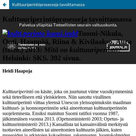
Kulttuuriperintöprosesseja tavoittamassa
Palvelua ylläpitää
Tieteellisten seurain valtuuskunta
.