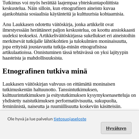
Ole hyvä ja lue palvelun
tietosuojaseloste
Hyväksyn