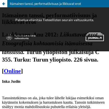
Itämainen tanssi, performatiivisuus ja liikkuvat erot
Palvelua ylläpitää
Tieteellisten seurain valtuuskunta
.