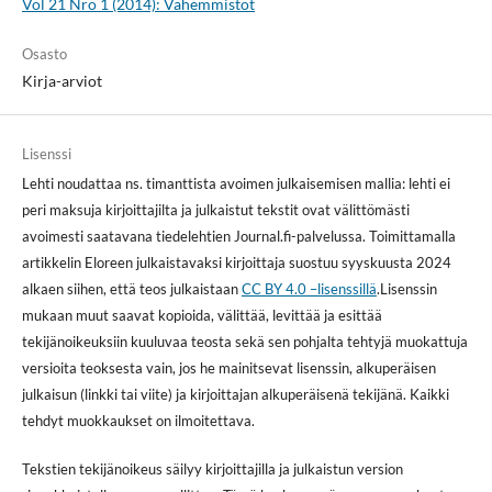
Vol 21 Nro 1 (2014): Vähemmistöt
Osasto
Kirja-arviot
Lisenssi
Lehti noudattaa ns. timanttista avoimen julkaisemisen mallia: lehti ei
peri maksuja kirjoittajilta ja julkaistut tekstit ovat välittömästi
avoimesti saatavana tiedelehtien Journal.fi-palvelussa. Toimittamalla
artikkelin Eloreen julkaistavaksi kirjoittaja suostuu syyskuusta 2024
alkaen siihen, että teos julkaistaan
CC BY 4.0 –lisenssillä
.Lisenssin
mukaan muut saavat kopioida, välittää, levittää ja esittää
tekijänoikeuksiin kuuluvaa teosta sekä sen pohjalta tehtyjä muokattuja
versioita teoksesta vain, jos he mainitsevat lisenssin, alkuperäisen
julkaisun (linkki tai viite) ja kirjoittajan alkuperäisenä tekijänä. Kaikki
tehdyt muokkaukset on ilmoitettava.
Tekstien tekijänoikeus säilyy kirjoittajilla ja julkaistun version