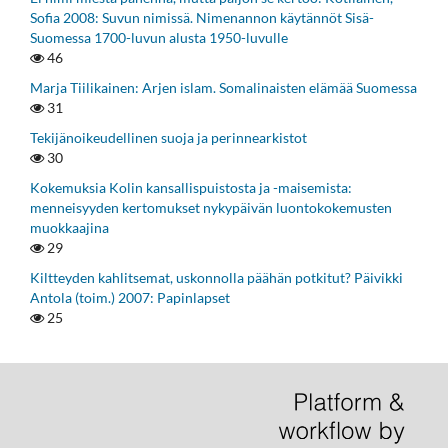
Sofia 2008: Suvun nimissä. Nimenannon käytännöt Sisä-
Suomessa 1700-luvun alusta 1950-luvulle
46
Marja Tiilikainen: Arjen islam. Somalinaisten elämää Suomessa
31
Tekijänoikeudellinen suoja ja perinnearkistot
30
Kokemuksia Kolin kansallispuistosta ja -maisemista:
menneisyyden kertomukset nykypäivän luontokokemusten
muokkaajina
29
Kiltteyden kahlitsemat, uskonnolla päähän potkitut? Päivikki
Antola (toim.) 2007: Papinlapset
25