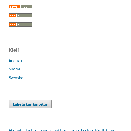
Kieli
English
Suomi
Svenska
Lähetä käsikirjoitus
Ei nimi miestä pahenna, mutta paljon se kertoo: Kotilainen,