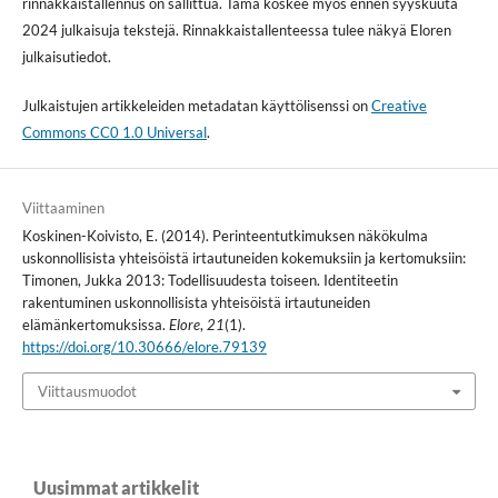
rinnakkaistallennus on sallittua. Tämä koskee myös ennen syyskuuta
2024 julkaisuja tekstejä. Rinnakkaistallenteessa tulee näkyä Eloren
julkaisutiedot.
Julkaistujen artikkeleiden metadatan käyttölisenssi on
Creative
Commons CC0 1.0 Universal
.
Viittaaminen
Koskinen-Koivisto, E. (2014). Perinteentutkimuksen näkökulma
uskonnollisista yhteisöistä irtautuneiden kokemuksiin ja kertomuksiin:
Timonen, Jukka 2013: Todellisuudesta toiseen. Identiteetin
rakentuminen uskonnollisista yhteisöistä irtautuneiden
elämänkertomuksissa.
Elore
,
21
(1).
https://doi.org/10.30666/elore.79139
Viittausmuodot
Uusimmat artikkelit