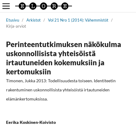
Etusivu
/
Arkistot
/
Vol 21 Nro 1 (2014): Vähemmistöt
/
Kirja-arviot
Perinteentutkimuksen näkökulma
uskonnollisista yhteisöistä
irtautuneiden kokemuksiin ja
kertomuksiin
Timonen, Jukka 2013: Todellisuudesta toiseen. Identiteetin
rakentuminen uskonnollisista yhteisöistä irtautuneiden
elämänkertomuksissa.
Eerika Koskinen-Koivisto