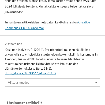
rinnakkaistallennus on sallittua. Tämä koskee myös ennen syyskuuta
2024 julkaisuja tekstejä. Rinnakkaistallenteessa tulee näkyä Eloren
julkaisutiedot.
Julkaistujen artikkeleiden metadatan käyttölisenssi on
Creative
Commons CC0 1.0 Universal
.
Viittaaminen
Koskinen-Koivisto, E. (2014). Perinteentutkimuksen näkökulma
uskonnollisista yhteisöistä irtautuneiden kokemuksiin ja kertomuksiin:
Timonen, Jukka 2013: Todellisuudesta toiseen. Identiteetin
rakentuminen uskonnollisista yhteisöistä irtautuneiden
elämänkertomuksissa.
Elore
,
21
(1).
https://doi.org/10.30666/elore.79139
Viittausmuodot
Uusimmat artikkelit