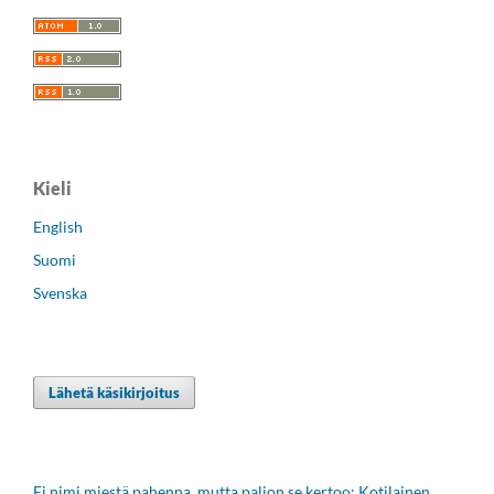
Kieli
English
Suomi
Svenska
Lähetä käsikirjoitus
Ei nimi miestä pahenna, mutta paljon se kertoo: Kotilainen,