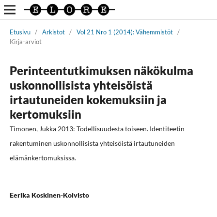
Etusivu
/
Arkistot
/
Vol 21 Nro 1 (2014): Vähemmistöt
/
Kirja-arviot
Perinteentutkimuksen näkökulma
uskonnollisista yhteisöistä
irtautuneiden kokemuksiin ja
kertomuksiin
Timonen, Jukka 2013: Todellisuudesta toiseen. Identiteetin
rakentuminen uskonnollisista yhteisöistä irtautuneiden
elämänkertomuksissa.
Eerika Koskinen-Koivisto