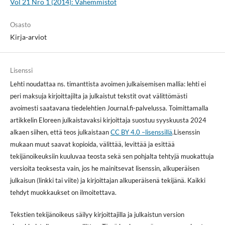
Vol 21 Nro 1 (2014): Vähemmistöt
Osasto
Kirja-arviot
Lisenssi
Lehti noudattaa ns. timanttista avoimen julkaisemisen mallia: lehti ei
peri maksuja kirjoittajilta ja julkaistut tekstit ovat välittömästi
avoimesti saatavana tiedelehtien Journal.fi-palvelussa. Toimittamalla
artikkelin Eloreen julkaistavaksi kirjoittaja suostuu syyskuusta 2024
alkaen siihen, että teos julkaistaan
CC BY 4.0 –lisenssillä
.Lisenssin
mukaan muut saavat kopioida, välittää, levittää ja esittää
tekijänoikeuksiin kuuluvaa teosta sekä sen pohjalta tehtyjä muokattuja
versioita teoksesta vain, jos he mainitsevat lisenssin, alkuperäisen
julkaisun (linkki tai viite) ja kirjoittajan alkuperäisenä tekijänä. Kaikki
tehdyt muokkaukset on ilmoitettava.
Tekstien tekijänoikeus säilyy kirjoittajilla ja julkaistun version