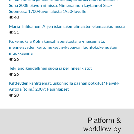
Sofia 2008: Suvun nimissä. Nimenannon käytännöt Sisä-
Suomessa 1700-luvun alusta 1950-luvulle
40
Marja Tiilikainen: Arjen islam. Somalinaisten elämää Suomessa
31
Kokemuksia Kolin kansallispuistosta ja -maisemista:
menneisyyden kertomukset nykypäivän luontokokemusten
muokkaajina
26
Tekijänoikeudellinen suoja ja perinnearkistot
26
Kiltteyden kahlitsemat, uskonnolla päähän potkitut? Päivikki
Antola (toim.) 2007: Papinlapset
20