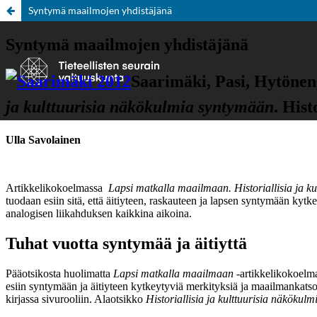
Syntymä maailmojen yhdistäjänä