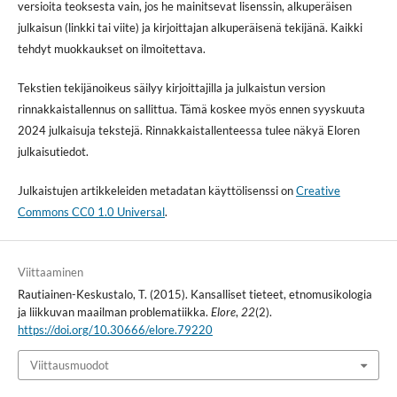
versioita teoksesta vain, jos he mainitsevat lisenssin, alkuperäisen
julkaisun (linkki tai viite) ja kirjoittajan alkuperäisenä tekijänä. Kaikki
tehdyt muokkaukset on ilmoitettava.
Tekstien tekijänoikeus säilyy kirjoittajilla ja julkaistun version
rinnakkaistallennus on sallittua. Tämä koskee myös ennen syyskuuta
2024 julkaisuja tekstejä. Rinnakkaistallenteessa tulee näkyä Eloren
julkaisutiedot.
Julkaistujen artikkeleiden metadatan käyttölisenssi on
Creative
Commons CC0 1.0 Universal
.
Viittaaminen
Rautiainen-Keskustalo, T. (2015). Kansalliset tieteet, etnomusikologia
ja liikkuvan maailman problematiikka.
Elore
,
22
(2).
https://doi.org/10.30666/elore.79220
Viittausmuodot