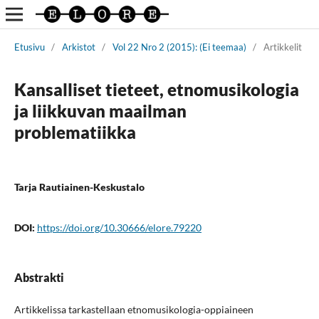
Etusivu
/
Arkistot
/
Vol 22 Nro 2 (2015): (Ei teemaa)
/
Artikkelit
Kansalliset tieteet, etnomusikologia
ja liikkuvan maailman
problematiikka
Tarja Rautiainen-Keskustalo
DOI:
https://doi.org/10.30666/elore.79220
Abstrakti
Artikkelissa tarkastellaan etnomusikologia-oppiaineen