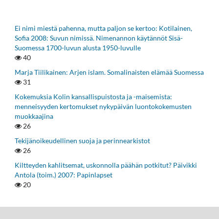
Ei nimi miestä pahenna, mutta paljon se kertoo: Kotilainen,
Sofia 2008: Suvun nimissä. Nimenannon käytännöt Sisä-
Suomessa 1700-luvun alusta 1950-luvulle
40
Marja Tiilikainen: Arjen islam. Somalinaisten elämää Suomessa
31
Kokemuksia Kolin kansallispuistosta ja -maisemista:
menneisyyden kertomukset nykypäivän luontokokemusten
muokkaajina
26
Tekijänoikeudellinen suoja ja perinnearkistot
26
Kiltteyden kahlitsemat, uskonnolla päähän potkitut? Päivikki
Antola (toim.) 2007: Papinlapset
20