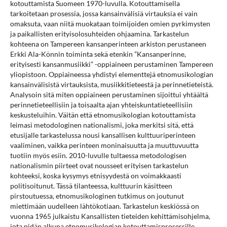
kotouttamista Suomeen 1970-luvulla. Kotouttamisella
tarkoitetaan prosessia, jossa kansainvälisiä virtauksia ei vain
omaksuta, vaan niitä muokataan toimijoiden omien pyrkimysten
ja paikallisten erityisolosuhteiden ohjaamina. Tarkastelun
kohteena on Tampereen kansanperinteen arkiston perustaneen
Erkki Ala-Könnin toiminta sekä etenkin ”Kansanperinne,
erityisesti kansanmusiikki” -oppiaineen perustaminen Tampereen
yliopistoon. Oppiaineessa yhdistyi elementtejä etnomusikologian
kansainvälisistä virtauksista, musiikkitieteestä ja perinnetieteistä.
Analysoin sitä miten oppiaineen perustaminen sijoittui yhtäältä
perinnetieteellisiin ja toisaalta ajan yhteiskuntatieteellisiin
keskusteluihin. Väitän että etnomusikologian kotouttamista
leimasi metodologinen nationalismi, joka merkitsi sitä, että
etusijalle tarkastelussa nousi kansallisen kulttuuriperinteen
vaaliminen, vaikka perinteen moninaisuutta ja muuttuvuutta
tuotiin myös esiin. 2010-luvulle tultaessa metodologisen
nationalismin piirteet ovat nousseet erityisen tarkastelun
kohteeksi, koska kysymys etnisyydestä on voimakkaasti
politisoitunut. Tässä tilanteessa, kulttuurin käsitteen
pirstoutuessa, etnomusikologinen tutkimus on joutunut
miettimään uudelleen lähtökotiaan. Tarkastelun keskiössä on
vuonna 1965 julkaistu Kansallisten tieteiden kehittämisohjelma,
jota pidän alkuna etnomusikologian kotouttamisprosessille.