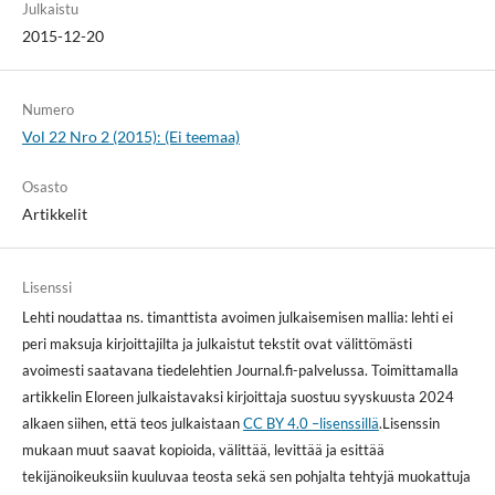
Julkaistu
2015-12-20
Numero
Vol 22 Nro 2 (2015): (Ei teemaa)
Osasto
Artikkelit
Lisenssi
Lehti noudattaa ns. timanttista avoimen julkaisemisen mallia: lehti ei
peri maksuja kirjoittajilta ja julkaistut tekstit ovat välittömästi
avoimesti saatavana tiedelehtien Journal.fi-palvelussa. Toimittamalla
artikkelin Eloreen julkaistavaksi kirjoittaja suostuu syyskuusta 2024
alkaen siihen, että teos julkaistaan
CC BY 4.0 –lisenssillä
.Lisenssin
mukaan muut saavat kopioida, välittää, levittää ja esittää
tekijänoikeuksiin kuuluvaa teosta sekä sen pohjalta tehtyjä muokattuja