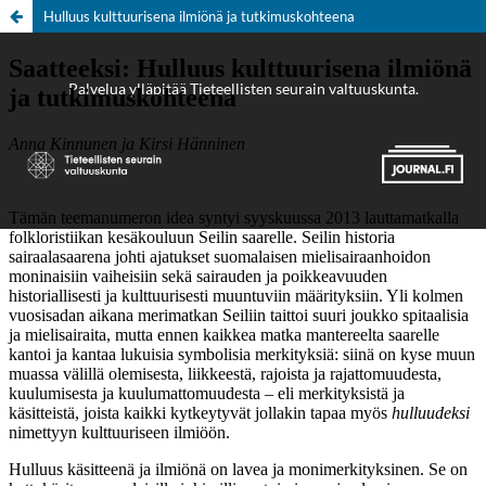
Hulluus kulttuurisena ilmiönä ja tutkimuskohteena
Palvelua ylläpitää
Tieteellisten seurain valtuuskunta
.