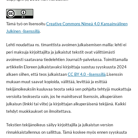
Tämä työ on lisensoitu
Creative Commons Nimeä 4.0 Kansainvälinen
Julkinen -lisenssillä
.
Lehti noudattaa ns. timanttista avoimen julkaisemisen mallia: lehti ei
peri maksuja kirjoittajilta ja julkaistut tekstit ovat välittömästi
avoimesti saatavana tiedelehtien Journal.fi-palvelussa. Toimittamalla
artikkelin Eloreen julkaistavaksi kirjoittaja suostuu syyskuusta 2024
alkaen siihen, että teos julkaistaan
CC BY 4.0 –lisenssillä
.Lisenssin
mukaan muut saavat kopioida, välittää, levittää ja esittää
tekijänoikeuksiin kuuluvaa teosta sekä sen pohjalta tehtyjä muokattuja
versioita teoksesta vain, jos he mainitsevat lisenssin, alkuperäisen
julkaisun (linkki tai viite) ja kirjoittajan alkuperäisenä tekijänä. Kaikki
tehdyt muokkaukset on ilmoitettava.
Tekstien tekijänoikeus säilyy kirjoittajilla ja julkaistun version
rinnakkaistallennus on sallittua. Tämä koskee myös ennen syyskuuta