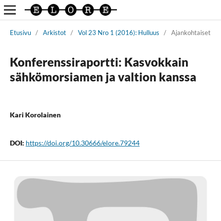
Etusivu
/
Arkistot
/
Vol 23 Nro 1 (2016): Hulluus
/
Ajankohtaiset
Konferenssiraportti: Kasvokkain
sähkömorsiamen ja valtion kanssa
Kari Korolainen
DOI:
https://doi.org/10.30666/elore.79244