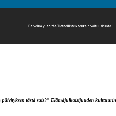
Palvelua ylläpitää
Tieteellisten seurain valtuuskunta
.