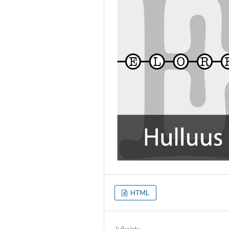
HTML
Julkaistu