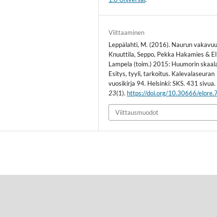
Viittaaminen
Leppälahti, M. (2016). Naurun vakavuu
Knuuttila, Seppo, Pekka Hakamies & El
Lampela (toim.) 2015: Huumorin skaala
Esitys, tyyli, tarkoitus. Kalevalaseuran
vuosikirja 94. Helsinki: SKS. 431 sivua
23
(1).
https://doi.org/10.30666/elore
Viittausmuodot