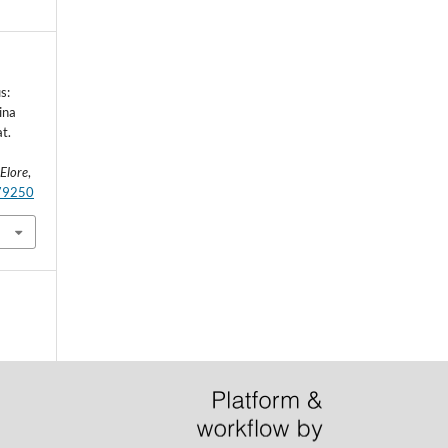
s:
ina
t.
.
Elore
,
.79250