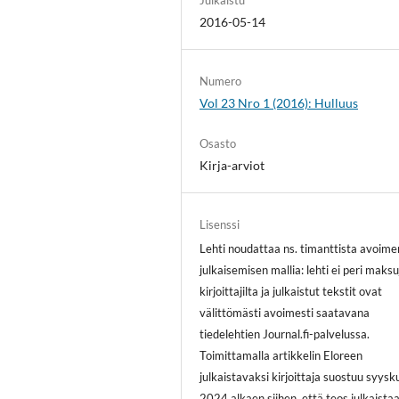
2016-05-14
Numero
Vol 23 Nro 1 (2016): Hulluus
Osasto
Kirja-arviot
Lisenssi
Lehti noudattaa ns. timanttista avoime
julkaisemisen mallia: lehti ei peri maksu
kirjoittajilta ja julkaistut tekstit ovat
välittömästi avoimesti saatavana
tiedelehtien Journal.fi-palvelussa.
Toimittamalla artikkelin Eloreen
julkaistavaksi kirjoittaja suostuu syys
2024 alkaen siihen, että teos julkaista