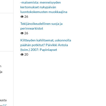
-maisemista: menneisyyden
kertomukset nykypäivän
luontokokemusten muokkaajina
26
Tekijänoikeudellinen suoja ja
perinnearkistot
26
Kiltteyden kahlitsemat, uskonnolla
päähän potkitut? Päivikki Antola
(toim.) 2007: Papinlapset
20
n
ja
kuusta
an
CC