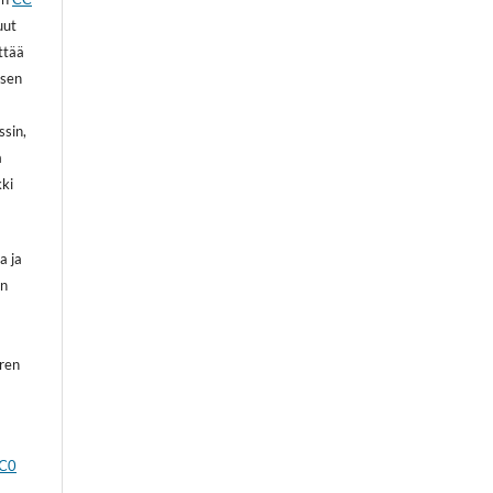
uut
ittää
 sen
ssin,
a
kki
a ja
on
oren
CC0