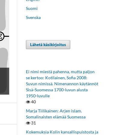
Suomi
Svenska
Lähetä käsikirjoitus
Ei nimi miestä pahenna, mutta paljon
se kertoo: Kotilainen, Sofia 2008:
Suvun nimissä. Nimenannon käytännöt
Sisä-Suomessa 1700-luvun alusta
1950-luvulle
40
Marja Tiilikainen: Arjen islam.
Somalinaisten elämää Suomessa
31
Kokemuksia Kolin kansallispuistosta ja