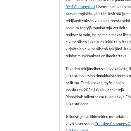
BY 4.0 –lisenssillä
.Lisenssin mukaan m
saavat kopioida, välittää, levittää ja es
tekijänoikeuksiin kuuluvaa teosta sekä
pohjalta tehtyjä muokattuja versioita
teoksesta vain, jos he mainitsevat lisen
alkuperäisen julkaisun (linkki tai viite) j
kirjoittajan alkuperäisenä tekijänä. Kai
tehdyt muokkaukset on ilmoitettava.
Tekstien tekijänoikeus säilyy kirjoittajill
julkaistun version rinnakkaistallennus 
sallittua. Tämä koskee myös ennen
syyskuuta 2024 julkaisuja tekstejä.
Rinnakkaistallenteessa tulee näkyä El
julkaisutiedot.
Julkaistujen artikkeleiden metadatan
käyttölisenssi on
Creative Commons 
1.0 Universal
.