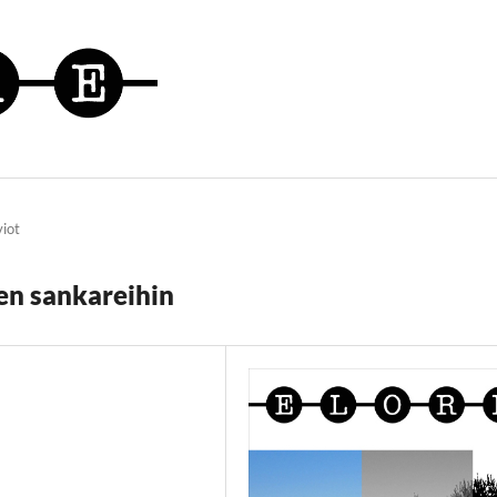
viot
en sankareihin