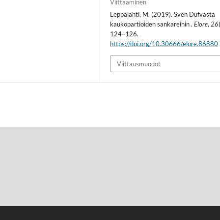
Viittaaminen
Leppälahti, M. (2019). Sven Dufvasta
kaukopartioiden sankareihin .
Elore
,
26
124–126.
https://doi.org/10.30666/elore.86880
Viittausmuodot