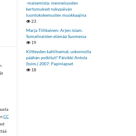
-maisemista: menneisyyden
kertomukset nykypäivän
luontokokemusten muokkaajina
23
Marja Tiilikainen: Arjen islam.
Somalinaisten elämää Suomessa
19
Kiltteyden kahlitsemat, uskonnolla
päähän potkitut? Päivikki Antola
(toim.) 2007: Papinlapset
n
18
ja
kuusta
an
CC
uut
ittää