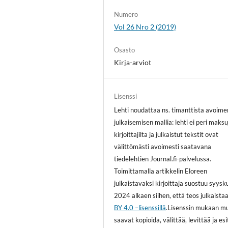
Numero
Vol 26 Nro 2 (2019)
Osasto
Kirja-arviot
Lisenssi
Lehti noudattaa ns. timanttista avoime
julkaisemisen mallia: lehti ei peri maksu
kirjoittajilta ja julkaistut tekstit ovat
välittömästi avoimesti saatavana
tiedelehtien Journal.fi-palvelussa.
Toimittamalla artikkelin Eloreen
julkaistavaksi kirjoittaja suostuu syys
2024 alkaen siihen, että teos julkaista
BY 4.0 –lisenssillä
.Lisenssin mukaan m
saavat kopioida, välittää, levittää ja es