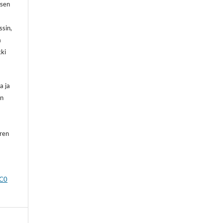
 sen
ssin,
a
kki
a ja
on
oren
CC0