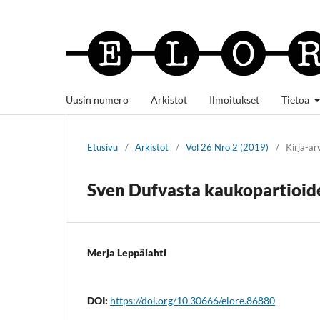
Uusin numero
Arkistot
Ilmoitukset
Tietoa
Etusivu
/
Arkistot
/
Vol 26 Nro 2 (2019)
/
Kirja-ar
Sven Dufvasta kaukopartioid
Merja Leppälahti
DOI:
https://doi.org/10.30666/elore.86880