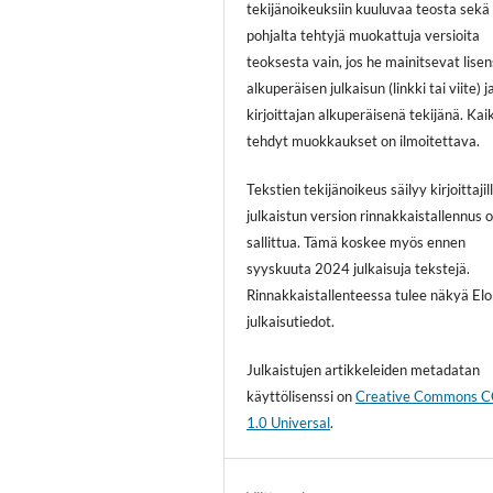
tekijänoikeuksiin kuuluvaa teosta sekä
pohjalta tehtyjä muokattuja versioita
teoksesta vain, jos he mainitsevat lisen
alkuperäisen julkaisun (linkki tai viite) j
kirjoittajan alkuperäisenä tekijänä. Kai
tehdyt muokkaukset on ilmoitettava.
Tekstien tekijänoikeus säilyy kirjoittajill
julkaistun version rinnakkaistallennus 
sallittua. Tämä koskee myös ennen
syyskuuta 2024 julkaisuja tekstejä.
Rinnakkaistallenteessa tulee näkyä El
julkaisutiedot.
Julkaistujen artikkeleiden metadatan
käyttölisenssi on
Creative Commons 
1.0 Universal
.