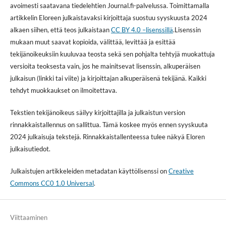
avoimesti saatavana tiedelehtien Journal.fi-palvelussa. Toimittamalla
artikkelin Eloreen julkaistavaksi kirjoittaja suostuu syyskuusta 2024
alkaen siihen, että teos julkaistaan
CC BY 4.0 –lisenssillä
.Lisenssin
mukaan muut saavat kopioida, välittää, levittää ja esittää
tekijänoikeuksiin kuuluvaa teosta sekä sen pohjalta tehtyjä muokattuja
versioita teoksesta vain, jos he mainitsevat lisenssin, alkuperäisen
julkaisun (linkki tai viite) ja kirjoittajan alkuperäisenä tekijänä. Kaikki
tehdyt muokkaukset on ilmoitettava.
Tekstien tekijänoikeus säilyy kirjoittajilla ja julkaistun version
rinnakkaistallennus on sallittua. Tämä koskee myös ennen syyskuuta
2024 julkaisuja tekstejä. Rinnakkaistallenteessa tulee näkyä Eloren
julkaisutiedot.
Julkaistujen artikkeleiden metadatan käyttölisenssi on
Creative
Commons CC0 1.0 Universal
.
Viittaaminen