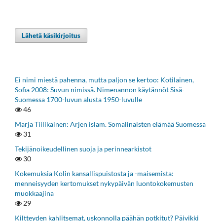
Lähetä käsikirjoitus
Ei nimi miestä pahenna, mutta paljon se kertoo: Kotilainen,
Sofia 2008: Suvun nimissä. Nimenannon käytännöt Sisä-
Suomessa 1700-luvun alusta 1950-luvulle
46
Marja Tiilikainen: Arjen islam. Somalinaisten elämää Suomessa
31
Tekijänoikeudellinen suoja ja perinnearkistot
30
Kokemuksia Kolin kansallispuistosta ja -maisemista:
menneisyyden kertomukset nykypäivän luontokokemusten
muokkaajina
29
Kiltteyden kahlitsemat, uskonnolla päähän potkitut? Päivikki