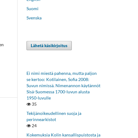
Suomi
Svenska
en
Lähetä käsikirjoitus
Ei nimi miestä pahenna, mutta paljon
se kertoo: Kotilainen, Sofia 2008:
Suvun nimissä. Nimenannon käytännöt
Sisä-Suomessa 1700-luvun alusta
1950-luvulle
35
Tekijänoikeudellinen suoja ja
perinnearkistot
24
Kokemuksia Kolin kansallispuistosta ja