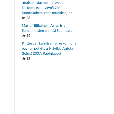
-maisemista: menneisyyden
kertomukset nykypäivän
luontokokemusten muokkaajina
23
Marja Tiilikainen: Arjen islam.
Somalinaisten elämää Suomessa
19
Kiltteyden kahlitsemat, uskonnolla
päähän potkitut? Päivikki Antola
(toim.) 2007: Papinlapset
18