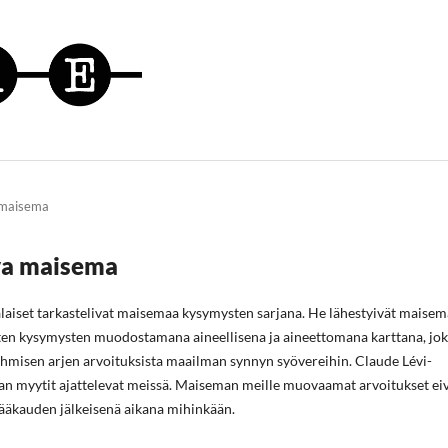
a maisema
eva maisema
aiset tarkastelivat maisemaa kysymysten sarjana. He lähestyivät maise
rten kysymysten muodostamana aineellisena ja aineettomana karttana, jo
n ihmisen arjen arvoituksista maailman synnyn syövereihin. Claude Lévi-
an myytit ajattelevat meissä. Maiseman meille muovaamat arvoitukset ei
ääkauden jälkeisenä aikana mihinkään.