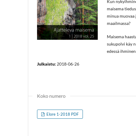
Kun nykyihminen
maisema tiedust
minua muovaa j
maailmassa?
Maisema haastaa
sukupolvi käy n
edessä ihminen 
Julkaistu:
2018-06-26
Koko numero
Elore 1-2018 PDF