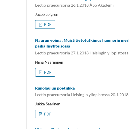
Lectio praecursoria 26.1.2018 Åbo Akademi
Jacob Löfgren
PDF
Naurun voima: Muistitietotutkimus huumorin mer
paikallisyhteisössä
Lectio praecursoria 27.1.2018 Helsingin yliopistossa
Niina Naarminen
PDF
Runolaulun poetiikka
Lectio praecursoria Helsingin yliopistossa 20.1.2018
Jukka Saarinen
PDF