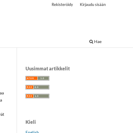
Rekisteröidy
Kirjaudu sisään
Hae
Uusimmat artikkelit
maa
ka
vät
Kieli
English