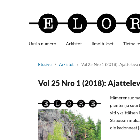
Uusin numero
Arkistot
Ilmoitukset
Tietoa
Etusivu
/
Arkistot
/
Vol 25 Nro 1 (2018): Ajattelev
Vol 25 Nro 1 (2018): Ajattel
Itämerensuomal
pienten ja suu
ylti yksittäise
Straussin muka
ole kadonneet j