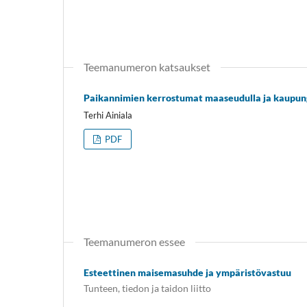
Teemanumeron katsaukset
Paikannimien kerrostumat maaseudulla ja kaupung
Terhi Ainiala
PDF
Teemanumeron essee
Esteettinen maisemasuhde ja ympäristövastuu
Tunteen, tiedon ja taidon liitto