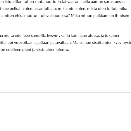
 istuu illan tullen rantanuotiolla tai vaaran laella aamun sarastaessa,
elee pelkällä olemassaolollaan: mikä minä olen, mistä olen tullut, mikä
a miten ehkä muutun tulevaisuudessa? Mikä minun paikkani on ihmisen
 meitä edelleen samoilla kysymyksillä kuin ajan alussa, ja jokainen
iitä läpi vuorollaan, ajallaan ja tavallaan. Maiseman sisältämien kysymyst
on edelleen pieni ja yksinäinen olento.