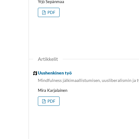
Yrjö Sepänmaa
PDF
Artikkelit
Uushenkinen työ
Mindfulness jälkimaallistumisen, uusliberalismin ja 
Mira Karjalainen
PDF