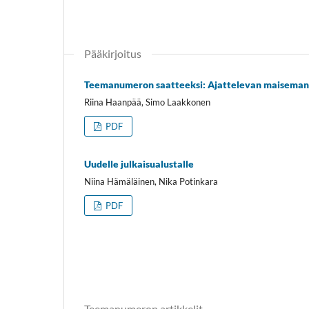
Pääkirjoitus
Teemanumeron saatteeksi: Ajattelevan maiseman
Riina Haanpää, Simo Laakkonen
PDF
Uudelle julkaisualustalle
Niina Hämäläinen, Nika Potinkara
PDF
Teemanumeron artikkelit