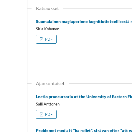
Katsaukset
Suomalainen magiaperinne kognitiotieteellisestä
Siria Kohonen
PDF
Ajankohtaiset
Lectio praecursoria at the University of Eastern 
Salli Anttonen
PDF
Problemet med att ”ha roligt”, strävan efter ”att v