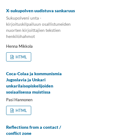
X-sukupolven uudistuva sankaruus
Sukupolveni unta -
kirjoituskilpailuun osallistuneiden
nuorten kirjoittajien tekstien
henkilöhahmot
Henna Mikkola
HTML
Coca-Colaa ja kommunismia
Jugoslavia ja Unkari
unkarilaisopiskelijoiden
sosiaalisessa muistissa
Pasi Hannonen
HTML
Reflections from a contact /
conflict zone