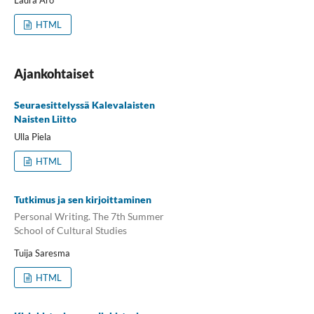
Laura Aro
HTML
Ajankohtaiset
Seuraesittelyssä Kalevalaisten
Naisten Liitto
Ulla Piela
HTML
Tutkimus ja sen kirjoittaminen
Personal Writing. The 7th Summer
School of Cultural Studies
Tuija Saresma
HTML