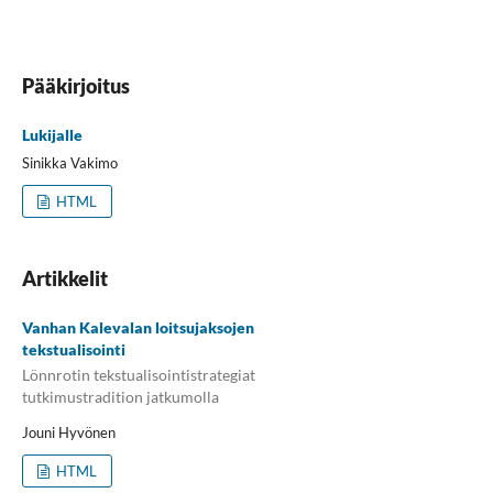
Pääkirjoitus
Lukijalle
Sinikka Vakimo
HTML
Artikkelit
Vanhan Kalevalan loitsujaksojen
tekstualisointi
Lönnrotin tekstualisointistrategiat
tutkimustradition jatkumolla
Jouni Hyvönen
HTML