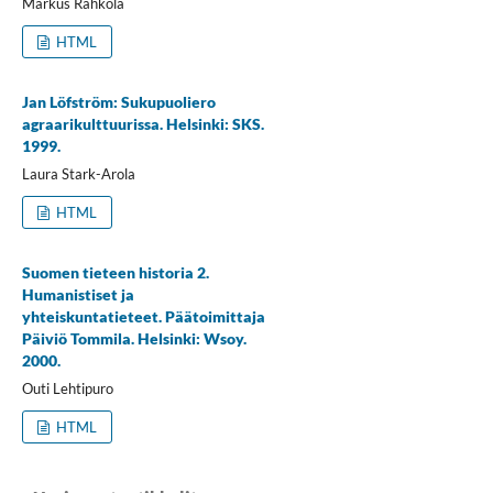
Markus Rahkola
HTML
Jan Löfström: Sukupuoliero
agraarikulttuurissa. Helsinki: SKS.
1999.
Laura Stark-Arola
HTML
Suomen tieteen historia 2.
Humanistiset ja
yhteiskuntatieteet. Päätoimittaja
Päiviö Tommila. Helsinki: Wsoy.
2000.
Outi Lehtipuro
HTML