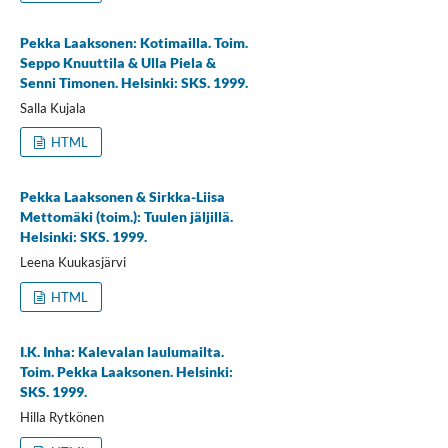
Pekka Laaksonen: Kotimailla. Toim.
Seppo Knuuttila & Ulla Piela &
Senni Timonen. Helsinki: SKS. 1999.
Salla Kujala
HTML
Pekka Laaksonen & Sirkka-Liisa
Mettomäki (toim.): Tuulen jäljillä.
Helsinki: SKS. 1999.
Leena Kuukasjärvi
HTML
I.K. Inha: Kalevalan laulumailta.
Toim. Pekka Laaksonen. Helsinki:
SKS. 1999.
Hilla Rytkönen