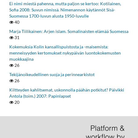
Ei nimi miestä pahenna, mutta paljon se kertoo: Kotilainen,
Sofia 2008: Suvun nimissä. Nimenannon käytännöt Sisä-
Suomessa 1700-luvun alusta 1950-luvulle
40
Marja Tiilikainen: Arjen islam. Somalinaisten elämää Suomessa
31
Kokemuksia Kolin kansallispuistosta ja -maisemista:
menneisyyden kertomukset nykypäivän luontokokemusten
muokkaajina
26
Tekijänoikeudellinen suoja ja perinnearkistot
26
Kiltteyden kahlitsemat, uskonnolla päähän potkitut? Päivikki
Antola (toim.) 2007: Papinlapset
20