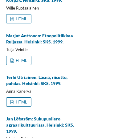
Korpak. Helsinki: SKS. 1999.
Wille Ruotsalainen
HTML
Marjut Anttonen: Etnopolitiikkaa
Ruijassa. Helsinki: SKS. 1999.
Tuija Veintie
HTML
Terhi Utriainen: Läsnä, riisuttu,
puhdas. Helsinki: SKS. 1999.
Anna Kanerva
HTML
Jan Löfström: Sukupuoliero
agraarikulttuurissa. Helsinki: SKS.
1999.