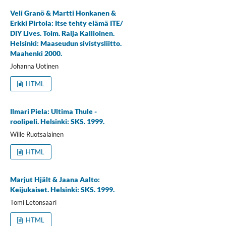
Veli Granö & Martti Honkanen &
Erkki Pirtola: Itse tehty elämä ITE/
DIY Lives. Toim. Raija Kallioinen.
Helsinki: Maaseudun sivistysliitto.
Maahenki 2000.
Johanna Uotinen
HTML
Ilmari Piela: Ultima Thule -
roolipeli. Helsinki: SKS. 1999.
Wille Ruotsalainen
HTML
Marjut Hjält & Jaana Aalto:
Keijukaiset. Helsinki: SKS. 1999.
Tomi Letonsaari
HTML