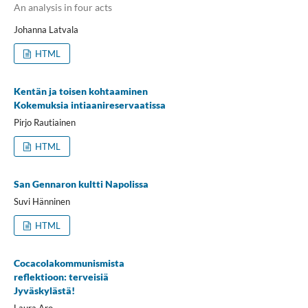
An analysis in four acts
Johanna Latvala
HTML
Kentän ja toisen kohtaaminen
Kokemuksia intiaanireservaatissa
Pirjo Rautiainen
HTML
San Gennaron kultti Napolissa
Suvi Hänninen
HTML
Cocacolakommunismista
reflektioon: terveisiä
Jyväskylästä!