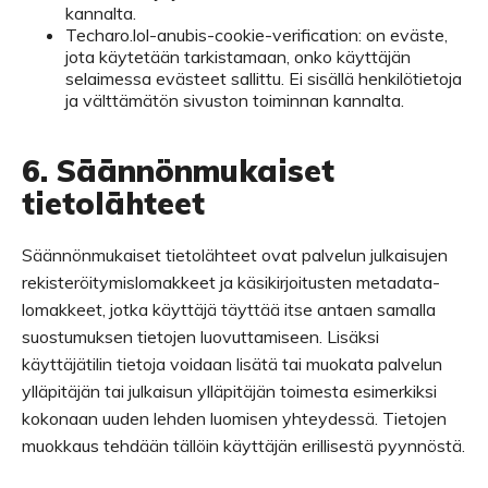
kannalta.
Techaro.lol-anubis-cookie-verification: on eväste,
jota käytetään tarkistamaan, onko käyttäjän
selaimessa evästeet sallittu. Ei sisällä henkilötietoja
ja välttämätön sivuston toiminnan kannalta.
6. Säännönmukaiset
tietolähteet
Säännönmukaiset tietolähteet ovat palvelun julkaisujen
rekisteröitymislomakkeet ja käsikirjoitusten metadata-
lomakkeet, jotka käyttäjä täyttää itse antaen samalla
suostumuksen tietojen luovuttamiseen. Lisäksi
käyttäjätilin tietoja voidaan lisätä tai muokata palvelun
ylläpitäjän tai julkaisun ylläpitäjän toimesta esimerkiksi
kokonaan uuden lehden luomisen yhteydessä. Tietojen
muokkaus tehdään tällöin käyttäjän erillisestä pyynnöstä.