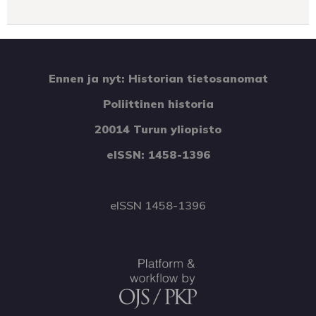
Ennen ja nyt: Historian tietosanomat
Poliittinen historia
20014 Turun yliopisto
eISSN: 1458-1396
eISSN 1458-1396