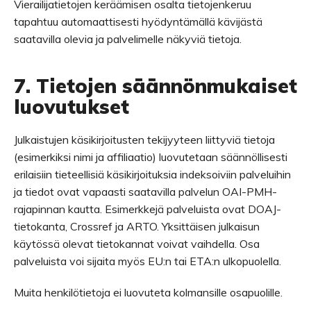
Vierailijatietojen keräämisen osalta tietojenkeruu
tapahtuu automaattisesti hyödyntämällä kävijästä
saatavilla olevia ja palvelimelle näkyviä tietoja.
7. Tietojen säännönmukaiset
luovutukset
Julkaistujen käsikirjoitusten tekijyyteen liittyviä tietoja
(esimerkiksi nimi ja affiliaatio) luovutetaan säännöllisesti
erilaisiin tieteellisiä käsikirjoituksia indeksoiviin palveluihin
ja tiedot ovat vapaasti saatavilla palvelun OAI-PMH-
rajapinnan kautta. Esimerkkejä palveluista ovat DOAJ-
tietokanta, Crossref ja ARTO. Yksittäisen julkaisun
käytössä olevat tietokannat voivat vaihdella. Osa
palveluista voi sijaita myös EU:n tai ETA:n ulkopuolella.
Muita henkilötietoja ei luovuteta kolmansille osapuolille.