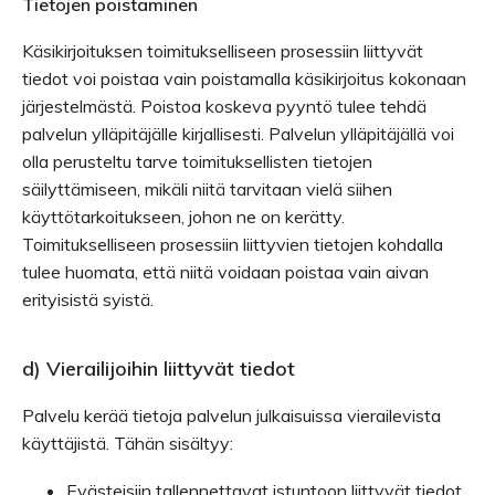
Tietojen poistaminen
Käsikirjoituksen toimitukselliseen prosessiin liittyvät
tiedot voi poistaa vain poistamalla käsikirjoitus kokonaan
järjestelmästä. Poistoa koskeva pyyntö tulee tehdä
palvelun ylläpitäjälle kirjallisesti. Palvelun ylläpitäjällä voi
olla perusteltu tarve toimituksellisten tietojen
säilyttämiseen, mikäli niitä tarvitaan vielä siihen
käyttötarkoitukseen, johon ne on kerätty.
Toimitukselliseen prosessiin liittyvien tietojen kohdalla
tulee huomata, että niitä voidaan poistaa vain aivan
erityisistä syistä.
d) Vierailijoihin liittyvät tiedot
Palvelu kerää tietoja palvelun julkaisuissa vierailevista
käyttäjistä. Tähän sisältyy:
Evästeisiin tallennettavat istuntoon liittyvät tiedot.