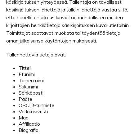
käsikirjoituksen yhteydessä. Tallentaja on tavallisesti
käsikirjoituksen lähettäjä ja tällöin lähettäjä vastaa siitä,
että hänellä on oikeus luovuttaa mahdollisten muiden
kirjoittajien henkilötietoja käsikirjoituksen kuvailutietoihin.
Toimittajat saattavat muokata tai täydentää tietoja
oman julkaisunsa käytäntöjen mukaisesti.
Tallennettavia tietoja ovat:
Titteli
Etunimi
Toinen nimi
Sukunimi
Sähköposti
Pääte
ORCID-tunniste
Verkkosivusto
Maa
Affiliaatio
Biografia