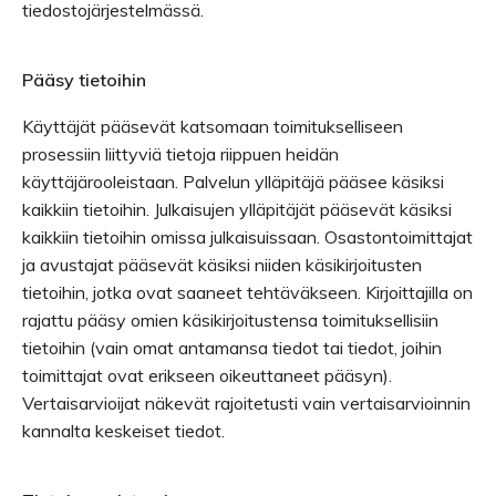
tiedostojärjestelmässä.
Pääsy tietoihin
Käyttäjät pääsevät katsomaan toimitukselliseen
prosessiin liittyviä tietoja riippuen heidän
käyttäjärooleistaan. Palvelun ylläpitäjä pääsee käsiksi
kaikkiin tietoihin. Julkaisujen ylläpitäjät pääsevät käsiksi
kaikkiin tietoihin omissa julkaisuissaan. Osastontoimittajat
ja avustajat pääsevät käsiksi niiden käsikirjoitusten
tietoihin, jotka ovat saaneet tehtäväkseen. Kirjoittajilla on
rajattu pääsy omien käsikirjoitustensa toimituksellisiin
tietoihin (vain omat antamansa tiedot tai tiedot, joihin
toimittajat ovat erikseen oikeuttaneet pääsyn).
Vertaisarvioijat näkevät rajoitetusti vain vertaisarvioinnin
kannalta keskeiset tiedot.