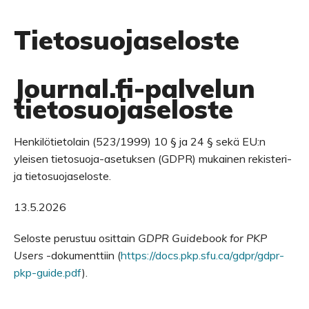
Tietosuojaseloste
Journal.fi-palvelun
tietosuojaseloste
Henkilötietolain (523/1999) 10 § ja 24 § sekä EU:n
yleisen tietosuoja-asetuksen (GDPR) mukainen rekisteri-
ja tietosuojaseloste.
13.5.2026
Seloste perustuu osittain
GDPR Guidebook for PKP
Users
-dokumenttiin (
https://docs.pkp.sfu.ca/gdpr/gdpr-
pkp-guide.pdf
).