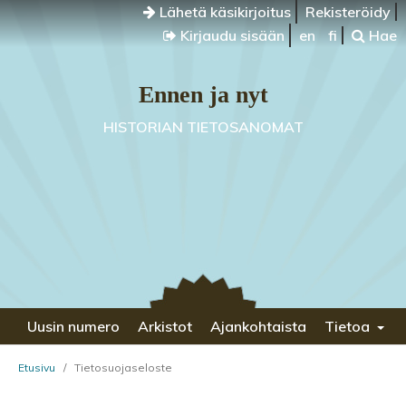
Lähetä käsikirjoitus
Rekisteröidy
Kirjaudu sisään
en
fi
Hae
Ennen ja nyt
HISTORIAN TIETOSANOMAT
Uusin numero
Arkistot
Ajankohtaista
Tietoa
Etusivu
/
Tietosuojaseloste