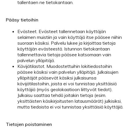
tallentaen ne tietokantaan.
Pääsy tietoihin
Evästeet. Evästeet tallennetaan käyttäjän
selaimen muistiin ja vain käyttäjä itse pääsee niihin
suoraan käsiksi. Palvelu lukee ja kirjoittaa tietoja
käyttäjän evästeestä. Istunnon tietokantaan
tallennettavia tietoja pääsee katsomaan vain
palvelun ylläpitäjä.
Kävijätilastot. Muodostettuihin lokitiedostoihin
pääsee käsiksi vain palvelun ylläpitäjä. Julkaisujen
ylläpitäjät pääsevät käsiksi julkaisunsa
kävijätilastoihin, joista ei voi tunnistaa yksittäisiä
käyttäjiä (myös geolokaatioon liittyvät tiedot).
Julkaisu saattaa tehdä joitakin tietoja (esim.
yksittäisten käsikirjoitusten latausmäärät) julkisiksi,
mutta tiedoista ei voi tunnistaa yksittäisiä käyttäjiä.
Tietojen poistaminen