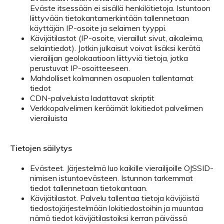
Eväste itsessään ei sisällä henkilötietoja. Istuntoon
liittyvään tietokantamerkintään tallennetaan
käyttäjän IP-osoite ja selaimen tyyppi.
Kävijätilastot (IP-osoite, vieraillut sivut, aikaleima,
selaintiedot). Jotkin julkaisut voivat lisäksi kerätä
vierailijan geolokaatioon liittyviä tietoja, jotka
perustuvat IP-osoitteeseen.
Mahdolliset kolmannen osapuolen tallentamat
tiedot
CDN-palveluista ladattavat skriptit
Verkkopalvelimen keräämät lokitiedot palvelimen
vierailuista
Tietojen säilytys
Evästeet. Järjestelmä luo kaikille vierailijoille OJSSID-
nimisen istuntoevästeen. Istunnon tarkemmat
tiedot tallennetaan tietokantaan.
Kävijätilastot. Palvelu tallentaa tietoja kävijöistä
tiedostojärjestelmään lokitiedostoihin ja muuntaa
nämä tiedot kävijätilastoiksi kerran päivässä