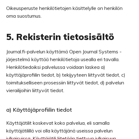
Oikeusperuste henkilötietojen käsittelylle on henkilön
oma suostumus.
5. Rekisterin tietosisältö
Journal.fi-palvelun käyttämä Open Journal Systems -
järjestelmä käyttää henkilötietoja usealla eri tavalla.
Henkilötiedoiksi palvelussa voidaan laskea a)
käyttäjäprofiilin tiedot, b) tekijyyteen liittyvät tiedot, c)
toimitukselliseen prosessiin liittyvät tiedot, d) palvelun
vierailijoihin liittyvät tiedot.
a) Käyttäjäprofiilin tiedot
Käyttäjätilit koskevat koko palvelua, eli samalla
käyttäjätilillä voi olla käyttäjänä useissa palvelun
julkaisuissa. Käyttäjätili liitetään tiettyyn julkaisuun