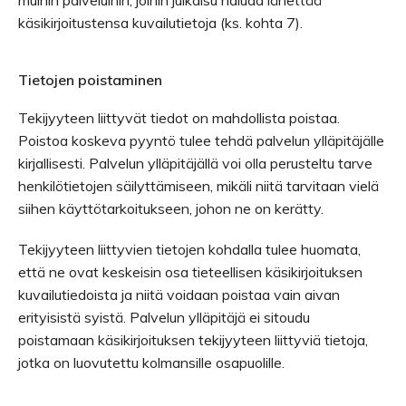
muihin palveluihin, joihin julkaisu haluaa lähettää
käsikirjoitustensa kuvailutietoja (ks. kohta 7).
Tietojen poistaminen
Tekijyyteen liittyvät tiedot on mahdollista poistaa.
Poistoa koskeva pyyntö tulee tehdä palvelun ylläpitäjälle
kirjallisesti. Palvelun ylläpitäjällä voi olla perusteltu tarve
henkilötietojen säilyttämiseen, mikäli niitä tarvitaan vielä
siihen käyttötarkoitukseen, johon ne on kerätty.
Tekijyyteen liittyvien tietojen kohdalla tulee huomata,
että ne ovat keskeisin osa tieteellisen käsikirjoituksen
kuvailutiedoista ja niitä voidaan poistaa vain aivan
erityisistä syistä. Palvelun ylläpitäjä ei sitoudu
poistamaan käsikirjoituksen tekijyyteen liittyviä tietoja,
jotka on luovutettu kolmansille osapuolille.