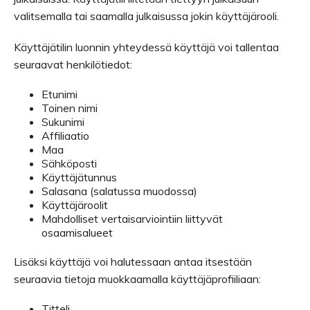
valitsemalla tai saamalla julkaisussa jokin käyttäjärooli.
Käyttäjätilin luonnin yhteydessä käyttäjä voi tallentaa
seuraavat henkilötiedot:
Etunimi
Toinen nimi
Sukunimi
Affiliaatio
Maa
Sähköposti
Käyttäjätunnus
Salasana (salatussa muodossa)
Käyttäjäroolit
Mahdolliset vertaisarviointiin liittyvät
osaamisalueet
Lisäksi käyttäjä voi halutessaan antaa itsestään
seuraavia tietoja muokkaamalla käyttäjäprofiiliaan:
Titteli