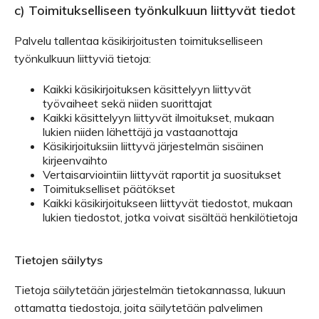
c) Toimitukselliseen työnkulkuun liittyvät tiedot
Palvelu tallentaa käsikirjoitusten toimitukselliseen
työnkulkuun liittyviä tietoja:
Kaikki käsikirjoituksen käsittelyyn liittyvät
työvaiheet sekä niiden suorittajat
Kaikki käsittelyyn liittyvät ilmoitukset, mukaan
lukien niiden lähettäjä ja vastaanottaja
Käsikirjoituksiin liittyvä järjestelmän sisäinen
kirjeenvaihto
Vertaisarviointiin liittyvät raportit ja suositukset
Toimitukselliset päätökset
Kaikki käsikirjoitukseen liittyvät tiedostot, mukaan
lukien tiedostot, jotka voivat sisältää henkilötietoja
Tietojen säilytys
Tietoja säilytetään järjestelmän tietokannassa, lukuun
ottamatta tiedostoja, joita säilytetään palvelimen