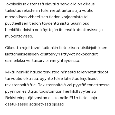
Jokaisella rekisterissä olevalla henkilöllä on oikeus
tarkistaa rekisteriin tallennetut tietonsa ja vaatia
mahdollisen virheellisen tiedon korjaamista tai
puutteellisen tiedon täydentämistä. Suurin osa
henkilötiedoista on käyttäjän itsensä katsottavissa ja
muokattavissa.
Oikeutta rajoittavat kuitenkin tieteellisen käsikirjoituksen
luottamukselliseen käsittelyyn liittyvät näkökohdat
esimerkiksi vertaisarvioinnin yhteydessä.
Mikäli henkilö haluaa tarkistaa hänestä tallennetut tiedot
tai vaatia oikaisua, pyyntö tulee lähettää kirjallisesti
rekisterinpitäjälle. Rekisterinpitäjä voi pyytää tarvittaessa
pyynnön esittäjää todistamaan henkilöllisyytensä.
Rekisterinpitäjä vastaa asiakkaalle EU:n tietosuoja-
asetuksessa säädetyssä ajassa.