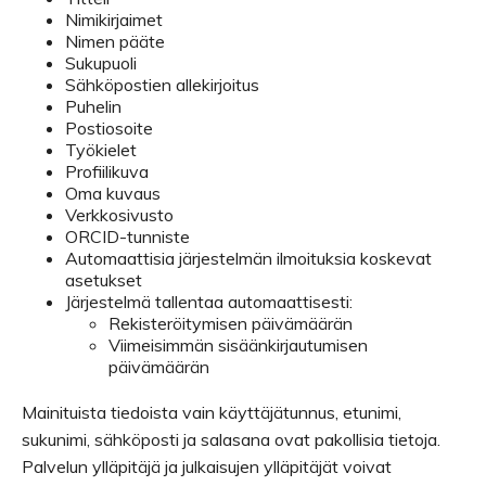
Nimikirjaimet
Nimen pääte
Sukupuoli
Sähköpostien allekirjoitus
Puhelin
Postiosoite
Työkielet
Profiilikuva
Oma kuvaus
Verkkosivusto
ORCID-tunniste
Automaattisia järjestelmän ilmoituksia koskevat
asetukset
Järjestelmä tallentaa automaattisesti:
Rekisteröitymisen päivämäärän
Viimeisimmän sisäänkirjautumisen
päivämäärän
Mainituista tiedoista vain käyttäjätunnus, etunimi,
sukunimi, sähköposti ja salasana ovat pakollisia tietoja.
Palvelun ylläpitäjä ja julkaisujen ylläpitäjät voivat