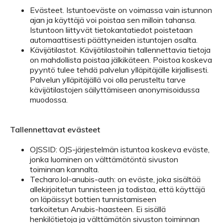
Evästeet. Istuntoeväste on voimassa vain istunnon
ajan ja käyttäjä voi poistaa sen milloin tahansa.
Istuntoon liittyvät tietokantatiedot poistetaan
automaattisesti päättyneiden istuntojen osalta.
Kävijätilastot. Kävijätilastoihin tallennettavia tietoja
on mahdollista poistaa jälkikäteen. Poistoa koskeva
pyyntö tulee tehdä palvelun ylläpitäjälle kirjallisesti.
Palvelun ylläpitäjällä voi olla perusteltu tarve
kävijätilastojen säilyttämiseen anonymisoidussa
muodossa.
Tallennettavat evästeet
OJSSID: OJS-järjestelmän istuntoa koskeva eväste,
jonka luominen on välttämätöntä sivuston
toiminnan kannalta.
Techaro.lol-anubis-auth: on eväste, joka sisältää
allekirjoitetun tunnisteen ja todistaa, että käyttäjä
on läpäissyt bottien tunnistamiseen
tarkoitetun Anubis-haasteen. Ei sisällä
henkilötietoja ja välttämätön sivuston toiminnan