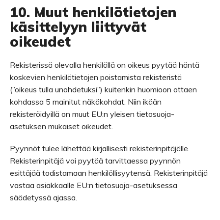
10. Muut henkilötietojen
käsittelyyn liittyvät
oikeudet
Rekisterissä olevalla henkilöllä on oikeus pyytää häntä
koskevien henkilötietojen poistamista rekisteristä
(”oikeus tulla unohdetuksi”) kuitenkin huomioon ottaen
kohdassa 5 mainitut näkökohdat. Niin ikään
rekisteröidyillä on muut EU:n yleisen tietosuoja-
asetuksen mukaiset oikeudet.
Pyynnöt tulee lähettää kirjallisesti rekisterinpitäjälle.
Rekisterinpitäjä voi pyytää tarvittaessa pyynnön
esittäjää todistamaan henkilöllisyytensä. Rekisterinpitäjä
vastaa asiakkaalle EU:n tietosuoja-asetuksessa
säädetyssä ajassa.