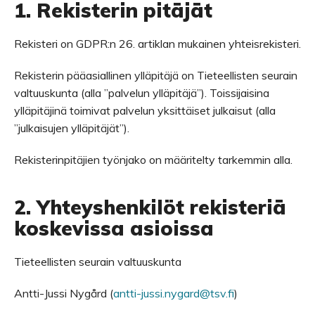
1. Rekisterin pitäjät
Rekisteri on GDPR:n 26. artiklan mukainen yhteisrekisteri.
Rekisterin pääasiallinen ylläpitäjä on Tieteellisten seurain
valtuuskunta (alla ”palvelun ylläpitäjä”). Toissijaisina
ylläpitäjinä toimivat palvelun yksittäiset julkaisut (alla
”julkaisujen ylläpitäjät”).
Rekisterinpitäjien työnjako on määritelty tarkemmin alla.
2. Yhteyshenkilöt rekisteriä
koskevissa asioissa
Tieteellisten seurain valtuuskunta
Antti-Jussi Nygård (
antti-jussi.nygard@tsv.fi
)