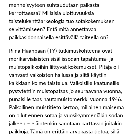
menneisyyteen suhtaudutaan paikasta
kerrottaessa? Millaisia ulottuvuuksia
taistelukenttäarkeologia tuo sotakokemuksen
selvittämiseen? Entä mitä annettavaa
paikkasidonnaisella esittävällä taiteella on?
Riina Haanpään (TY) tutkimuskohteena ovat
merikarvialaisten sisällissodan tapahtuma- ja
muistopaikkoihin liittyvät kokemukset. Pitäjä oli
vahvasti valkoisten hallussa ja siitä käytiin
kaikkiaan kolme taistelua. Valkoisille kaatuneille
pystytettiin muistopatsas jo seuraavana vuonna,
punaisille taas hautamuistomerkki vuonna 1946.
Paikallinen muistitieto kertoo, millainen maisema
on ollut ennen sotaa ja vuosikymmeniäkin sodan
jälkeen – eläintenkin sanotaan karttavan joitakin
paikkoja. Tämä on erittäin arvokasta tietoa, sillä