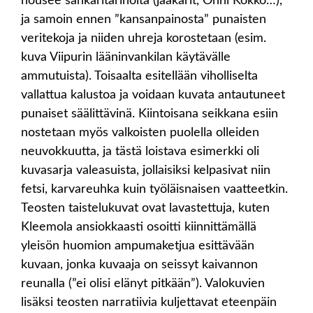
nousee sankaritarinoita (jääkärit, Onni Kokko…),
ja samoin ennen ”kansanpainosta” punaisten
veritekoja ja niiden uhreja korostetaan (esim.
kuva Viipurin lääninvankilan käytävälle
ammutuista). Toisaalta esitellään viholliselta
vallattua kalustoa ja voidaan kuvata antautuneet
punaiset säälittävinä. Kiintoisana seikkana esiin
nostetaan myös valkoisten puolella olleiden
neuvokkuutta, ja tästä loistava esimerkki oli
kuvasarja valeasuista, jollaisiksi kelpasivat niin
fetsi, karvareuhka kuin työläisnaisen vaatteetkin.
Teosten taistelukuvat ovat lavastettuja, kuten
Kleemola ansiokkaasti osoitti kiinnittämällä
yleisön huomion ampumaketjua esittävään
kuvaan, jonka kuvaaja on seissyt kaivannon
reunalla (”ei olisi elänyt pitkään”). Valokuvien
lisäksi teosten narratiivia kuljettavat eteenpäin