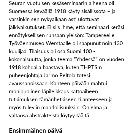
Seuran vuotuisen kesäseminaarin aiheena oli
Suomessa keväällä 1918 käyty sisällissota – ja
varsinkin sen nykyaikaan asti ulottuvat
jälkivaikutukset. Ei siis ihme, että seminaari keräsi
ennätyksellisen runsaan yleisön: Tampereelle
Työväenmuseo Werstaalle oli saapunut noin 130
kuulijaa. Tilaisuus oli osa Suomi 100 -
kokonaisuutta, jonka teema ”Yhdessä” on vuoden
1918 kohdalla haastava, kuten THPTS:n
puheenjohtaja Jarmo Peltola totesi
avaussanoissaan. Kahteen päivään mahtui
monipuolinen läpileikkaus kattoaiheen
tutkimuksen tämänhetkiseen tilanteeseen ja
myös tuleviin mahdollisuuksiin. Ohjelma ja
valtaosa abstrakteista löytyy täältä.
Ensimmäinen päivä