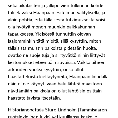
sekä aikalaisten ja jälkipolvien tulkinnan kohde,
tuli eläväksi Haanpään esitelmän välityksellä, ja
aloin pohtia, että tällaisesta tutkimuksesta voisi
olla hyötyä monen muunkin paikkakunnan
tapauksessa. Yleisössä tunnuttiin olevan
laajemminkin tätä mieltä, sillä kysyttiin, miten
tällaisista muistin paikoista pidetään huolta,
ovatko ne suojeltuja ja siirtyvätkö niihin liittyvät
kertomukset eteenpäin suvuissa. Vaikka aiheen
arkuuden vuoksi kysyttiin, onko ollut
haastatteluista kieltäytyneitä, Haanpään kohdalla
näin ei ole käynyt, vaan halu lähteä maastoon
näyttämään paikkoja on ollut lähtöisin osittain
haastateltavista itsestään.
Historianopettaja Sture Lindholm (Tammisaaren
ruotsinkielinen lukio) vei kuulijansa keskelle