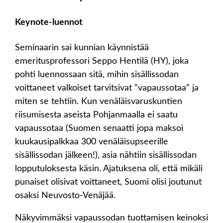
Keynote-luennot
Seminaarin sai kunnian käynnistää
emeritusprofessori Seppo Hentilä (HY), joka
pohti luennossaan sitä, mihin sisällissodan
voittaneet valkoiset tarvitsivat ”vapaussotaa” ja
miten se tehtiin. Kun venäläisvaruskuntien
riisumisesta aseista Pohjanmaalla ei saatu
vapaussotaa (Suomen senaatti jopa maksoi
kuukausipalkkaa 300 venäläisupseerille
sisällissodan jälkeen!), asia nähtiin sisällissodan
lopputuloksesta käsin. Ajatuksena oli, että mikäli
punaiset olisivat voittaneet, Suomi olisi joutunut
osaksi Neuvosto-Venäjää.
Näkyvimmäksi vapaussodan tuottamisen keinoksi