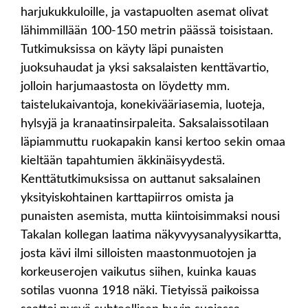
harjukukkuloille, ja vastapuolten asemat olivat
lähimmillään 100-150 metrin päässä toisistaan.
Tutkimuksissa on käyty läpi punaisten
juoksuhaudat ja yksi saksalaisten kenttävartio,
jolloin harjumaastosta on löydetty mm.
taistelukaivantoja, konekivääriasemia, luoteja,
hylsyjä ja kranaatinsirpaleita. Saksalaissotilaan
läpiammuttu ruokapakin kansi kertoo sekin omaa
kieltään tapahtumien äkkinäisyydestä.
Kenttätutkimuksissa on auttanut saksalainen
yksityiskohtainen karttapiirros omista ja
punaisten asemista, mutta kiintoisimmaksi nousi
Takalan kollegan laatima näkyvyysanalyysikartta,
josta kävi ilmi silloisten maastonmuotojen ja
korkeuserojen vaikutus siihen, kuinka kauas
sotilas vuonna 1918 näki. Tietyissä paikoissa