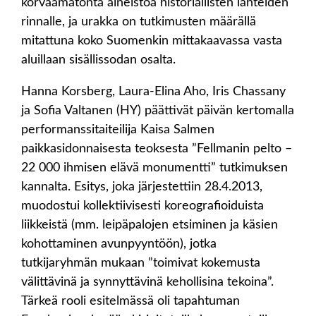
korvaamatonta aineistoa historiallisten lähteiden
rinnalle, ja urakka on tutkimusten määrällä
mitattuna koko Suomenkin mittakaavassa vasta
aluillaan sisällissodan osalta.
Hanna Korsberg, Laura-Elina Aho, Iris Chassany
ja Sofia Valtanen (HY) päättivät päivän kertomalla
performanssitaiteilija Kaisa Salmen
paikkasidonnaisesta teoksesta ”Fellmanin pelto –
22 000 ihmisen elävä monumentti” tutkimuksen
kannalta. Esitys, joka järjestettiin 28.4.2013,
muodostui kollektiivisesti koreografioiduista
liikkeistä (mm. leipäpalojen etsiminen ja käsien
kohottaminen avunpyyntöön), jotka
tutkijaryhmän mukaan ”toimivat kokemusta
välittävinä ja synnyttävinä kehollisina tekoina”.
Tärkeä rooli esitelmässä oli tapahtuman