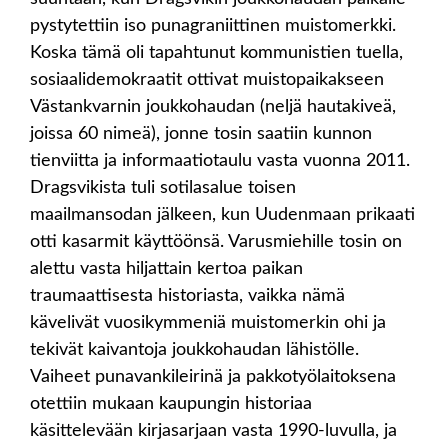
pystytettiin iso punagraniittinen muistomerkki.
Koska tämä oli tapahtunut kommunistien tuella,
sosiaalidemokraatit ottivat muistopaikakseen
Västankvarnin joukkohaudan (neljä hautakiveä,
joissa 60 nimeä), jonne tosin saatiin kunnon
tienviitta ja informaatiotaulu vasta vuonna 2011.
Dragsvikista tuli sotilasalue toisen
maailmansodan jälkeen, kun Uudenmaan prikaati
otti kasarmit käyttöönsä. Varusmiehille tosin on
alettu vasta hiljattain kertoa paikan
traumaattisesta historiasta, vaikka nämä
kävelivät vuosikymmeniä muistomerkin ohi ja
tekivät kaivantoja joukkohaudan lähistölle.
Vaiheet punavankileirinä ja pakkotyölaitoksena
otettiin mukaan kaupungin historiaa
käsittelevään kirjasarjaan vasta 1990-luvulla, ja