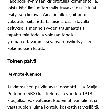
Facebook-ryhmään kirjoitetuilla kommenteilla,
joista kävi ilmi, miten vaikuttavaksi osallistujat
esityksen kokivat. Ainakin allekirjoittanut
vakuuttui siitä, että tällaisella osallistavalla
esityksellä menneisyyden traumaattisia
tapahtumia todella voidaan tehdä
ymmärrettävämmiksi vahvan psykofyysisen
kokemuksen kautta.
Toinen päivä
Keynote-luennot
Jälkimmäisen päivän avasi dosentti Ulla-Maija
Peltonen (SKS) käsittelemällä vuoden 1918
kipujälkiä. Väkivaltaiset kuolemat, vankileirit ja
vastapuolen julma kohtelu koskettivat yksilöitä,