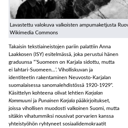
Lavastettu valokuva valkoisten ampumaketjusta Ruov
Wikimedia Commons
Takaisin tekstiaineistojen pariin palattiin Anna
Laakkosen (ISY) esitelmässä, joka perustui hänen
graduunsa ”’Suomeen on Karjala sidottu, mutta
ei lahtari-Suomeen…’. Viholliskuvan ja
identiteetin rakentaminen Neuvosto-Karjalan
suomalaisessa sanomalehdistössä 1920-1929”.
Käsittelyn kohteena olivat lehtien
Karjalan
Kommuuni
ja
Punainen Karjala
pääkirjoitukset,
joissa vihollisen muodosti valkoinen Suomi, mutta
sitäkin vihatummiksi nousivat porvarien kanssa
yhteistyöhön ryhtyneet sosiaalidemokraatit