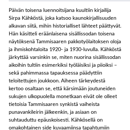
Päivän toisena luennoitsijana kuultiin kirjailija
Sirpa Kähköstä, joka katsoo kaunokirjallisuuden
alkavan siitä, mihin historialliset lähteet päättyvät.
Hän käsitteli eräänlaisena sisällissodan toisena
näytöksenä Tammisaaren pakkotyölaitoksen oloja
ja ihmiskohtaloita 1920- ja 1930-luvulla. Kähköstä
järkyttää varsinkin se, miten nuorina sisällissodan
aikoihin tultiin esimerkiksi työläisiksi ja piioiksi –
sekä pahimmassa tapauksessa päädyttiin
teloitettujen joukkoon. Aiheen tärkeydestä
kertoo osaltaan se, että kärsimään joutuneiden
sukujen ulkopuolella monetkaan eivät ole olleet
tietoisia Tammisaaren synkistä vaiheista
punavankileirin jälkeenkin, ja asiaan on
suhtauduttu epäuskoisesti. Kähkösellä on
omakohtainen side kuvaamiinsa tapahtumiin