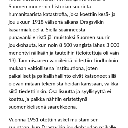
Suomen modernin historian suurinta
humanitaarista katastrofia, joka koettiin kesä- ja
joulukuun 1918 välisenä aikana Dragsvikin
kasarmialueella. Siellä sijainneesta
punavankileiristä jäi muistoksi Suomen suurin
joukkohauta, kun noin 8 500 vangista lähes 3 000
menehtyi nälkään ja tauteihin (teloitettuja oli vain
13). Tammisaaren vankileiriä pidettiin Lindholmin
mukaan valtiollisena instituutiona, joten
paikalliset ja paikallishallinto eivät katsoneet sillä
olevan mitään tekemistä heidän kanssaan, vaikka
siitä tiedettiinkin. Osallisuutta ja syyllisyyttä ei
koettu, ja paikka nähtiin eristettynä
suomenkielisenä saarekkeena.
Vuonna 1951 otettiin askel muistamisen
suuntaan, kun Dragsvikin joukkohaudan paikalle