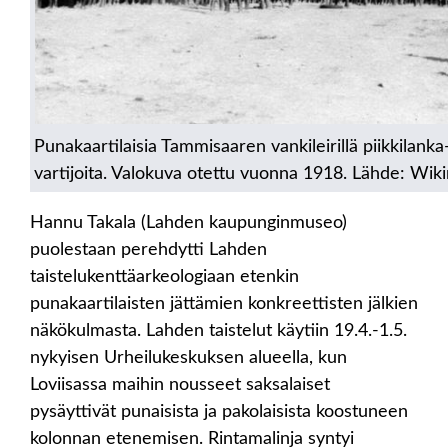
Punakaartilaisia Tammisaaren vankileirillä piikkilanka
vartijoita. Valokuva otettu vuonna 1918. Lähde: W
Hannu Takala (Lahden kaupunginmuseo)
puolestaan perehdytti Lahden
taistelukenttäarkeologiaan etenkin
punakaartilaisten jättämien konkreettisten jälkien
näkökulmasta. Lahden taistelut käytiin 19.4.-1.5.
nykyisen Urheilukeskuksen alueella, kun
Loviisassa maihin nousseet saksalaiset
pysäyttivät punaisista ja pakolaisista koostuneen
kolonnan etenemisen. Rintamalinja syntyi