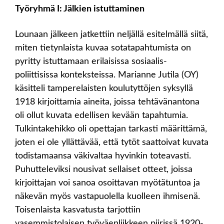
Työryhmä I: Jälkien istuttaminen
Lounaan jälkeen jatkettiin neljällä esitelmällä siitä,
miten tietynlaista kuvaa sotatapahtumista on
pyritty istuttamaan erilaisissa sosiaalis-
poliittisissa konteksteissa. Marianne Jutila (OY)
käsitteli tamperelaisten koulutyttöjen syksyllä
1918 kirjoittamia aineita, joissa tehtävänantona
oli ollut kuvata edellisen kevään tapahtumia.
Tulkintakehikko oli opettajan tarkasti määrittämä,
joten ei ole yllättävää, että tytöt saattoivat kuvata
todistamaansa väkivaltaa hyvinkin toteavasti.
Puhutteleviksi nousivat sellaiset otteet, joissa
kirjoittajan voi sanoa osoittavan myötätuntoa ja
näkevän myös vastapuolella kuolleen ihmisenä.
Toisenlaista kasvatusta tarjottiin
vasemmistolaisen työväenliikkeen piirissä 1920-