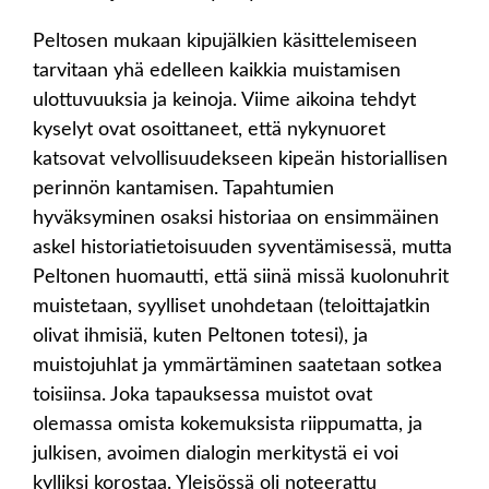
Peltosen mukaan kipujälkien käsittelemiseen
tarvitaan yhä edelleen kaikkia muistamisen
ulottuvuuksia ja keinoja. Viime aikoina tehdyt
kyselyt ovat osoittaneet, että nykynuoret
katsovat velvollisuudekseen kipeän historiallisen
perinnön kantamisen. Tapahtumien
hyväksyminen osaksi historiaa on ensimmäinen
askel historiatietoisuuden syventämisessä, mutta
Peltonen huomautti, että siinä missä kuolonuhrit
muistetaan, syylliset unohdetaan (teloittajatkin
olivat ihmisiä, kuten Peltonen totesi), ja
muistojuhlat ja ymmärtäminen saatetaan sotkea
toisiinsa. Joka tapauksessa muistot ovat
olemassa omista kokemuksista riippumatta, ja
julkisen, avoimen dialogin merkitystä ei voi
kylliksi korostaa. Yleisössä oli noteerattu