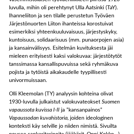
luvulla, mihin oli perehtynyt Ulla Aatsinki (TaY).
Ihanneliiton ja sen tilalle perustetun Työväen
Järjestönuorten Liiton ihanteissa korostuivat
esimerkiksi yhteenkuuluvaisuus, järjestyskyky,
kuntoisuus, solidaarisuus (mm. punaorpojen asia)
ja kansainvälisyys. Esitelmän kuvituksesta jäi
mieleen erityisesti kaksi valokuvaa: järjestötytöt
tanssimassa kansallispuvuissa sekä ryhmäkuva
pojista ja tytöistä aikakaudelle tyypillisesti
univormuissaan.
Olli Kleemolan (TY) analyysin kohteina olivat
1930-luvulla julkaistut valokuvateokset
Suomen
vapaussota kuvissa I-II
ja ”kansanpainos”
Vapaussodan kuvahistoria,
joiden ideologinen
konteksti käy selville jo niiden nimistä. Sivuilta