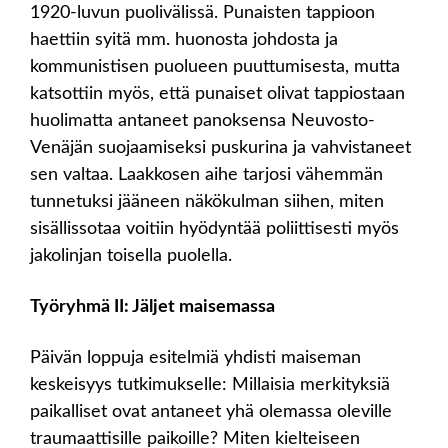
1920-luvun puolivälissä. Punaisten tappioon
haettiin syitä mm. huonosta johdosta ja
kommunistisen puolueen puuttumisesta, mutta
katsottiin myös, että punaiset olivat tappiostaan
huolimatta antaneet panoksensa Neuvosto-
Venäjän suojaamiseksi puskurina ja vahvistaneet
sen valtaa. Laakkosen aihe tarjosi vähemmän
tunnetuksi jääneen näkökulman siihen, miten
sisällissotaa voitiin hyödyntää poliittisesti myös
jakolinjan toisella puolella.
Työryhmä II: Jäljet maisemassa
Päivän loppuja esitelmiä yhdisti maiseman
keskeisyys tutkimukselle: Millaisia merkityksiä
paikalliset ovat antaneet yhä olemassa oleville
traumaattisille paikoille? Miten kielteiseen