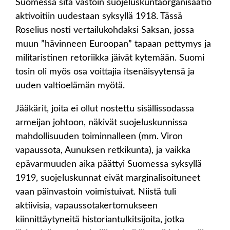
Suomessa sitä vastoin suojeluskuntaorganisaatio
aktivoitiin uudestaan syksyllä 1918. Tässä
Roselius nosti vertailukohdaksi Saksan, jossa
muun ”hävinneen Euroopan” tapaan pettymys ja
militaristinen retoriikka jäivät kytemään. Suomi
tosin oli myös osa voittajia itsenäisyytensä ja
uuden valtioelämän myötä.
Jääkärit, joita ei ollut nostettu sisällissodassa
armeijan johtoon, näkivät suojeluskunnissa
mahdollisuuden toiminnalleen (mm. Viron
vapaussota, Aunuksen retkikunta), ja vaikka
epävarmuuden aika päättyi Suomessa syksyllä
1919, suojeluskunnat eivät marginalisoituneet
vaan päinvastoin voimistuivat. Niistä tuli
aktiivisia, vapaussotakertomukseen
kiinnittäytyneitä historiantulkitsijoita, jotka