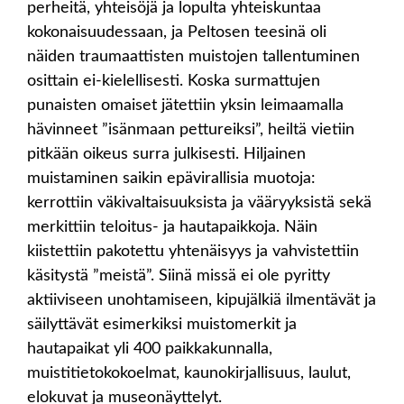
perheitä, yhteisöjä ja lopulta yhteiskuntaa
kokonaisuudessaan, ja Peltosen teesinä oli
näiden traumaattisten muistojen tallentuminen
osittain ei-kielellisesti. Koska surmattujen
punaisten omaiset jätettiin yksin leimaamalla
hävinneet ”isänmaan pettureiksi”, heiltä vietiin
pitkään oikeus surra julkisesti. Hiljainen
muistaminen saikin epävirallisia muotoja:
kerrottiin väkivaltaisuuksista ja vääryyksistä sekä
merkittiin teloitus- ja hautapaikkoja. Näin
kiistettiin pakotettu yhtenäisyys ja vahvistettiin
käsitystä ”meistä”. Siinä missä ei ole pyritty
aktiiviseen unohtamiseen, kipujälkiä ilmentävät ja
säilyttävät esimerkiksi muistomerkit ja
hautapaikat yli 400 paikkakunnalla,
muistitietokokoelmat, kaunokirjallisuus, laulut,
elokuvat ja museonäyttelyt.