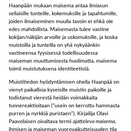
Haanpään mukaan maisema antaa ilmiasun
sellaisille tunteille, kokemuksille ja tapahtumille,
joiden ilmaiseminen muulla tavoin ei ehkä ole
edes mahdollista. Maisemasta tulee vastine
kokijan/näkijän arvoille ja uskomuksille, ja koska
muistoilla ja tunteilla on yhä nykyäänkin
vastineensa fyysisessä todellisuudessa
maiseman muuttumisesta huolimatta, maisema
toimii muistutuksena identiteetistä.
Muistitiedon hyödyntämisen ohella Haanpää on
vienyt paikallisia kyseisille muistin paikoille ja
todistanut vierestä heidän voimakkaita
tunnereaktioitaan (”usein on kerrottu hammasta
purren ja nyrkkiä puristaen”). Kirjailija Olavi
Paavolaisen oivaltava termi
ajatteleva maisema
,
ihmisen ja maiseman vuorovaikutteisuuden tila