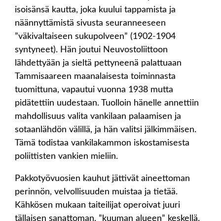
isoisänsä kautta, joka kuului tappamista ja
näännyttämistä sivusta seuranneeseen
”väkivaltaiseen sukupolveen” (1902-1904
syntyneet). Hän joutui Neuvostoliittoon
lähdettyään ja sieltä pettyneenä palattuaan
Tammisaareen maanalaisesta toiminnasta
tuomittuna, vapautui vuonna 1938 mutta
pidätettiin uudestaan. Tuolloin hänelle annettiin
mahdollisuus valita vankilaan palaamisen ja
sotaanlähdön välillä, ja hän valitsi jälkimmäisen.
Tämä todistaa vankilakammon iskostamisesta
poliittisten vankien mieliin.
Pakkotyövuosien kauhut jättivät aineettoman
perinnön, velvollisuuden muistaa ja tietää.
Kähkösen mukaan taiteilijat operoivat juuri
tällaisen sanattoman, ”kuuman alueen” keskellä.