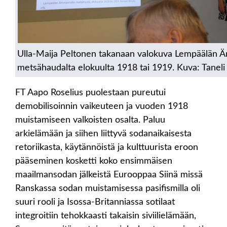
Ulla-Maija Peltonen takanaan valokuva Lempäälän 
metsähaudalta elokuulta 1918 tai 1919. Kuva: Taneli
FT Aapo Roselius puolestaan pureutui
demobilisoinnin vaikeuteen ja vuoden 1918
muistamiseen valkoisten osalta. Paluu
arkielämään ja siihen liittyvä sodanaikaisesta
retoriikasta, käytännöistä ja kulttuurista eroon
pääseminen kosketti koko ensimmäisen
maailmansodan jälkeistä Eurooppaa Siinä missä
Ranskassa sodan muistamisessa pasifismilla oli
suuri rooli ja Isossa-Britanniassa sotilaat
integroitiin tehokkaasti takaisin siviilielämään,