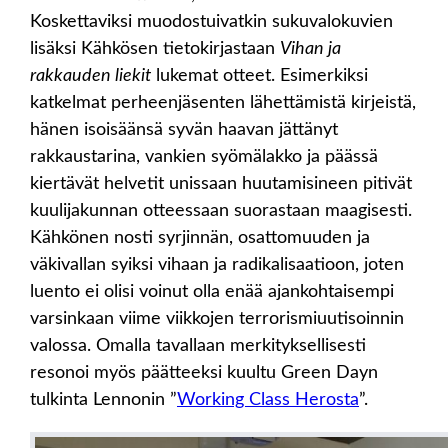
Koskettaviksi muodostuivatkin sukuvalokuvien
lisäksi Kähkösen tietokirjastaan
Vihan ja
rakkauden liekit
lukemat otteet. Esimerkiksi
katkelmat perheenjäsenten lähettämistä kirjeistä,
hänen isoisäänsä syvän haavan jättänyt
rakkaustarina, vankien syömälakko ja päässä
kiertävät helvetit unissaan huutamisineen pitivät
kuulijakunnan otteessaan suorastaan maagisesti.
Kähkönen nosti syrjinnän, osattomuuden ja
väkivallan syiksi vihaan ja radikalisaatioon, joten
luento ei olisi voinut olla enää ajankohtaisempi
varsinkaan viime viikkojen terrorismiuutisoinnin
valossa. Omalla tavallaan merkityksellisesti
resonoi myös päätteeksi kuultu Green Dayn
tulkinta Lennonin ”
Working Class Herosta
”.