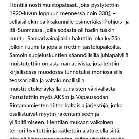
Hentilä nosti muistopatsaat, joita pystytettiin
1920-luvun loppuun mennessä noin 330
1
–
sellaisillekin paikkakunnille esimerkiksi Pohjois- ja
Itä-Suomessa, joilla sodasta oli hädin tuskin
kuultu. Sankarivainajiakin haluttiin joka kylään,
jolloin ruumiita jopa siirrettiin taistelupaikoilta.
Samoin suojeluskuntien säännöllisillä juhlapäivillä
muistutettiin omasta narratiivista, jota tehtiin
kirjallisessa muodossa tunnetuksi moniosaisilla
teossarjoilla ja valtakunnallisilla
muistitietokeräyksillä punaisten väkivallasta.
Perustettiin myös AKS:n ja Vapaussodan
Rintamamiesten Liiton kaltaisia järjestöjä, jotka
osallistuivat myytin rakentamiseen ja
ylläpitämiseen. Hentilän mukaan valkoinen
terrori hyvitettiin ja kätkettiin ajatuksella siitä,