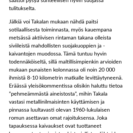
saattoi pysyä suhteellisen hyvin suojassa
tulitukselta.
Jälkiä voi Takalan mukaan nähdä paitsi
sotilaallisesta toiminnasta, myös kauempana
metsässä aktiivisen rintaman takana olleista
siviileistä mahdollisten suojakuoppien ja -
kaivantojen muodossa. Tämä tuntuu hyvin
todennäköiseltä, sillä maltillisimpienkin arvioiden
mukaan punaisten kolonnassa oli noin 20 000
ihmistä 8-10 kilometrin matkalle levittäytyneenä.
Eräässä yleisökommentissa olisikin haluttu tietoa
”pehmeämmästä aineistosta”, mihin Takala
vastasi metallinilmaisinten käyttämisen ja
pinnassa luultavasti olevan 1960-lukulaisen
romun asettavan omat rajoituksensa. Joka
tapauksessa kaivaukset ovat tuottaneet