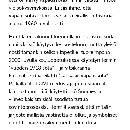
että oli käyty vapaussotaa, mihin viitattiin myös
yleisökysymyksissä. Ei siis ihme, että
vapaussotakertomuksella oli virallisen historian
asema 1960-luvulle asti.
Hentilä ei halunnut luennollaan osallistua sodan
nimityksistä käytyyn keskusteluun, mutta yleisö
nosti tämänkin seikan tapetille, tuoreimpana
2000-luvulla kouluopetuksessa käytetyn termin
”vuoden 1918 sota” – ja vitsikkäänä
kuriositeettina vilahti ”kansalaisvapaussota”.
Paikalla ollut CMI:n edustaja puolestaan oli
kiinnostunut siitä, käytettiinkö Suomessa
viimeaikaisista sisällissodista tuttua
sovintoprosessia. Hentilä vastasi, että mitään
järjestelmällistä vastinetta ei ollut, ja symboliset
eleet tulivat vuosikymmenten kuluttua.