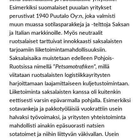
Esimerkiksi suomalaiset puualan yritykset
perustivat 1940 Puutalo Oy:n, joka valmisti
muun muassa sotilasparakkeja ja -telttoja Saksan
ja Italian markkinoille. Myös neutraalit
ruotsalaiset tarttuivat innokkaasti saksalaisten
tarjoamiin liiketoimintamahdollisuuksiin.
Saksalaisaika muistetaan edelleen Pohjois-
Ruotsissa nimellä ”
Petsamotrafiken
”, millä
viitataan ruotsalaisten logistiikkayritysten
harjoittamaan laajamittaiseen kuljetustoimintaan.
Liiketoiminta saksalaisten kanssa oli kuitenkin
eettisesti varsin epävarmalla pohjalla. Esimerkiksi
sotavankeja ja pakkotyöläisiä vuokrattiin usein
halvaksi työvoimaksi, ja yritysten yhteistoiminta
mahdollisti ainakin epäsuorasti natsien
sotatoimet ja niihin liittyvän väkivallan. Usein