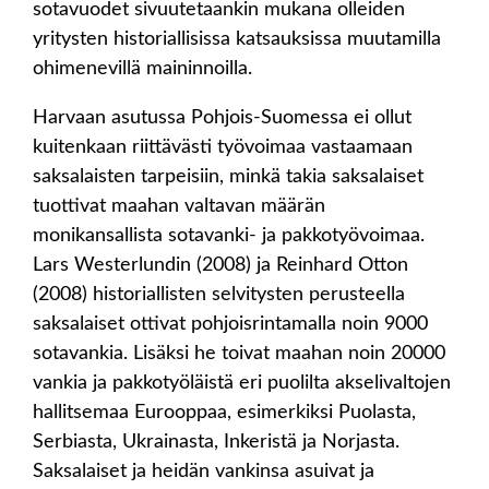
sotavuodet sivuutetaankin mukana olleiden
yritysten historiallisissa katsauksissa muutamilla
ohimenevillä maininnoilla.
Harvaan asutussa Pohjois-Suomessa ei ollut
kuitenkaan riittävästi työvoimaa vastaamaan
saksalaisten tarpeisiin, minkä takia saksalaiset
tuottivat maahan valtavan määrän
monikansallista sotavanki- ja pakkotyövoimaa.
Lars Westerlundin (2008) ja Reinhard Otton
(2008) historiallisten selvitysten perusteella
saksalaiset ottivat pohjoisrintamalla noin 9000
sotavankia. Lisäksi he toivat maahan noin 20000
vankia ja pakkotyöläistä eri puolilta akselivaltojen
hallitsemaa Eurooppaa, esimerkiksi Puolasta,
Serbiasta, Ukrainasta, Inkeristä ja Norjasta.
Saksalaiset ja heidän vankinsa asuivat ja