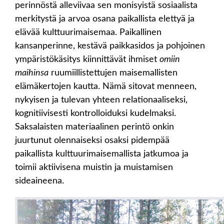
perinnöstä alleviivaa sen monisyistä sosiaalista
merkitystä ja arvoa osana paikallista elettyä ja
elävää kulttuurimaisemaa. Paikallinen
kansanperinne, kestävä paikkasidos ja pohjoinen
ympäristökäsitys kiinnittävät ihmiset
omiin
maihinsa
ruumiillistettujen maisemallisten
elämäkertojen kautta. Nämä sitovat menneen,
nykyisen ja tulevan yhteen relationaaliseksi,
kognitiivisesti kontrolloiduksi kudelmaksi.
Saksalaisten materiaalinen perintö onkin
juurtunut olennaiseksi osaksi pidempää
paikallista kulttuurimaisemallista jatkumoa ja
toimii aktiivisena muistin ja muistamisen
sideaineena.