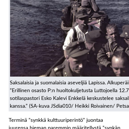
Saksalaisia ja suomalaisia aseveljiä Lapissa. Alkuperä
”Erillinen osasto P:n huoltokuljetusta Luttojoella 12
sotilaspastori Esko Kalevi Enkkelä keskustelee saksal
kanssa.” (SA-kuva JSdia010/ Heikki Roivainen/ Petsam
Terminä ”synkkä kulttuuriperintö” juontaa
juurensa hieman paremmin määritellystä ”synkän