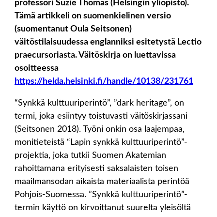
professori Suzie Thomas (Helsingin yliopisto).
Tämä artikkeli on suomenkielinen versio
(suomentanut Oula Seitsonen)
väitöstilaisuudessa englanniksi esitetystä Lectio
praecursoriasta. Väitöskirja on luettavissa
osoitteessa
https://helda.helsinki.fi/handle/10138/231761
“Synkkä kulttuuriperintö”, ”dark heritage”, on
termi, joka esiintyy toistuvasti väitöskirjassani
(Seitsonen 2018). Työni onkin osa laajempaa,
monitieteistä “Lapin synkkä kulttuuriperintö”-
projektia, joka tutkii Suomen Akatemian
rahoittamana erityisesti saksalaisten toisen
maailmansodan aikaista materiaalista perintöä
Pohjois-Suomessa. ”Synkkä kulttuuriperintö”-
termin käyttö on kirvoittanut suurelta yleisöltä