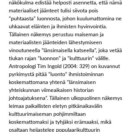
näkökulma edistää helposti asennetta, että nämä
materiaaliset jäänteet tulisi siivota pois
”puhtaasta” luonnosta, johon kuulumattomina ne
uhkaavat eläinten ja ihmisten hyvinvointia.
Tällainen näkemys perustuu maiseman ja
materiaalisten jäänteiden lähestymiseen
vinoutuneella ”länsimaisella katseella”, joka vetää
tiukan rajan ”luonnon” ja ”kulttuurin” välille.
Antropologi Tim Ingold (2004: 329) on kuvannut
pyrkimystä pitää ”luonto” ihmistoiminnan
koskemattomana yhtenä ”länsimaisen
yhteiskunnan viimeaikaisen historian
johtoajatuksena”. Tällainen ulkopuolinen näkemys
leimaa paikallisten eletyn pitkänaikavälin
kulttuurimaiseman pohjimmiltaan
koskemattomaksi ja tyhjäksi erämaaksi, mikä
osaltaan heijastelee populaarikulttuurin