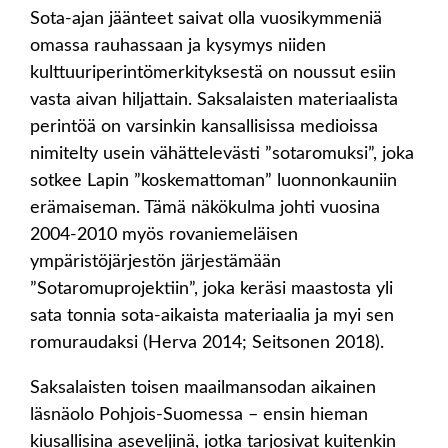
Sota-ajan jäänteet saivat olla vuosikymmeniä
omassa rauhassaan ja kysymys niiden
kulttuuriperintömerkityksestä on noussut esiin
vasta aivan hiljattain. Saksalaisten materiaalista
perintöä on varsinkin kansallisissa medioissa
nimitelty usein vähättelevästi ”sotaromuksi”, joka
sotkee Lapin ”koskemattoman” luonnonkauniin
erämaiseman. Tämä näkökulma johti vuosina
2004-2010 myös rovaniemeläisen
ympäristöjärjestön järjestämään
”Sotaromuprojektiin”, joka keräsi maastosta yli
sata tonnia sota-aikaista materiaalia ja myi sen
romuraudaksi (Herva 2014; Seitsonen 2018).
Saksalaisten toisen maailmansodan aikainen
läsnäolo Pohjois-Suomessa – ensin hieman
kiusallisina aseveljinä, jotka tarjosivat kuitenkin