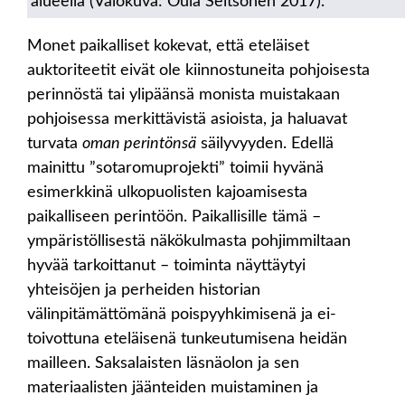
alueella (Valokuva: Oula Seitsonen 2017).
Monet paikalliset kokevat, että eteläiset
auktoriteetit eivät ole kiinnostuneita pohjoisesta
perinnöstä tai ylipäänsä monista muistakaan
pohjoisessa merkittävistä asioista, ja haluavat
turvata
oman perintönsä
säilyvyyden. Edellä
mainittu ”sotaromuprojekti” toimii hyvänä
esimerkkinä ulkopuolisten kajoamisesta
paikalliseen perintöön. Paikallisille tämä –
ympäristöllisestä näkökulmasta pohjimmiltaan
hyvää tarkoittanut – toiminta näyttäytyi
yhteisöjen ja perheiden historian
välinpitämättömänä poispyyhkimisenä ja ei-
toivottuna eteläisenä tunkeutumisena heidän
mailleen. Saksalaisten läsnäolon ja sen
materiaalisten jäänteiden muistaminen ja