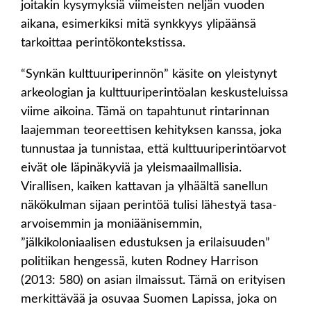
joitakin kysymyksiä viimeisten neljän vuoden
aikana, esimerkiksi mitä synkkyys ylipäänsä
tarkoittaa perintökontekstissa.
“Synkän kulttuuriperinnön” käsite on yleistynyt
arkeologian ja kulttuuriperintöalan keskusteluissa
viime aikoina. Tämä on tapahtunut rintarinnan
laajemman teoreettisen kehityksen kanssa, joka
tunnustaa ja tunnistaa, että kulttuuriperintöarvot
eivät ole läpinäkyviä ja yleismaailmallisia.
Virallisen, kaiken kattavan ja ylhäältä sanellun
näkökulman sijaan perintöä tulisi lähestyä tasa-
arvoisemmin ja moniäänisemmin,
”jälkikoloniaalisen edustuksen ja erilaisuuden”
politiikan hengessä, kuten Rodney Harrison
(2013: 580) on asian ilmaissut. Tämä on erityisen
merkittävää ja osuvaa Suomen Lapissa, joka on