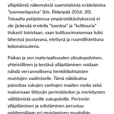
ylläpitämiä näkemyksiä saamelaisista eräänlaisina
”luonnonlapsina” (kts. Ridanpää 2016: 20).
Toisaalta pohjoisessa ympäristökäsityksessä ei
ole järkevää erotella ”luontoa” ja ”kulttuuria”
tiukasti toisistaan, vaan kulttuurimaisemaa tulisi
lähestyä joustavana, elettynä ja ruumiillistettuna
kokonaisuutena.
Paikan ja sen materiaalisuuden ylisukupolvinen,
yhteisöllinen ja kestävä ylläpitäminen voidaan
nähdä verrannollisena henkilökohtaisten
muistojen vaalimiselle. Tämä näkökulma
painottaa sukujen vanhojen maiden roolia sekä
maisemaan liittyvän perimätiedon ja merkitysten
välittämistä uusille sukupolville. Perinnön
ylläpitäminen ja edistäminen perustuu
pohjimmiltaan eri muistamisen muotoihin.