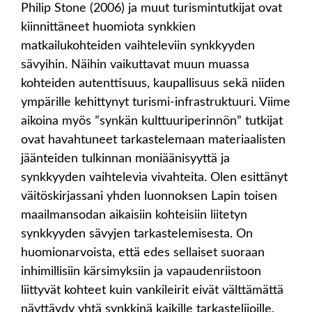
Philip Stone (2006) ja muut turismintutkijat ovat
kiinnittäneet huomiota synkkien
matkailukohteiden vaihteleviin synkkyyden
sävyihin. Näihin vaikuttavat muun muassa
kohteiden autenttisuus, kaupallisuus sekä niiden
ympärille kehittynyt turismi-infrastruktuuri. Viime
aikoina myös ”synkän kulttuuriperinnön” tutkijat
ovat havahtuneet tarkastelemaan materiaalisten
jäänteiden tulkinnan moniäänisyyttä ja
synkkyyden vaihtelevia vivahteita. Olen esittänyt
väitöskirjassani yhden luonnoksen Lapin toisen
maailmansodan aikaisiin kohteisiin liitetyn
synkkyyden sävyjen tarkastelemisesta. On
huomionarvoista, että edes sellaiset suoraan
inhimillisiin kärsimyksiin ja vapaudenriistoon
liittyvät kohteet kuin vankileirit eivät välttämättä
näyttäydy yhtä synkkinä kaikille tarkastelijoille.