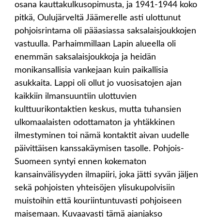
osana kauttakulkusopimusta, ja 1941-1944 koko
pitkä, Oulujärveltä Jäämerelle asti ulottunut
pohjoisrintama oli pääasiassa saksalaisjoukkojen
vastuulla. Parhaimmillaan Lapin alueella oli
enemmän saksalaisjoukkoja ja heidän
monikansallisia vankejaan kuin paikallisia
asukkaita. Lappi oli ollut jo vuosisatojen ajan
kaikkiin ilmansuuntiin ulottuvien
kulttuurikontaktien keskus, mutta tuhansien
ulkomaalaisten odottamaton ja yhtäkkinen
ilmestyminen toi nämä kontaktit aivan uudelle
päivittäisen kanssakäymisen tasolle. Pohjois-
Suomeen syntyi ennen kokematon
kansainvälisyyden ilmapiiri, joka jätti syvän jäljen
sekä pohjoisten yhteisöjen ylisukupolvisiin
muistoihin että kouriintuntuvasti pohjoiseen
maisemaan. Kuvaavasti tämä ajanjakso