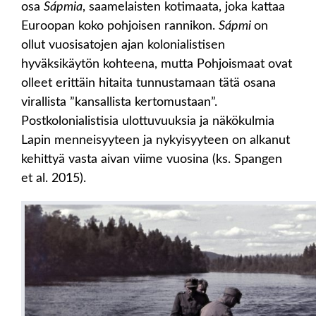
osa
Sápmia
, saamelaisten kotimaata, joka kattaa
Euroopan koko pohjoisen rannikon.
Sápmi
on
ollut vuosisatojen ajan kolonialistisen
hyväksikäytön kohteena, mutta Pohjoismaat ovat
olleet erittäin hitaita tunnustamaan tätä osana
virallista ”kansallista kertomustaan”.
Postkolonialistisia ulottuvuuksia ja näkökulmia
Lapin menneisyyteen ja nykyisyyteen on alkanut
kehittyä vasta aivan viime vuosina (ks. Spangen
et al. 2015).