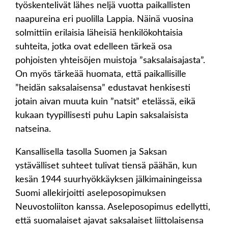
työskentelivät lähes neljä vuotta paikallisten
naapureina eri puolilla Lappia. Näinä vuosina
solmittiin erilaisia läheisiä henkilökohtaisia
suhteita, jotka ovat edelleen tärkeä osa
pohjoisten yhteisöjen muistoja ”saksalaisajasta”.
On myös tärkeää huomata, että paikallisille
”heidän saksalaisensa” edustavat henkisesti
jotain aivan muuta kuin ”natsit” etelässä, eikä
kukaan tyypillisesti puhu Lapin saksalaisista
natseina.
Kansallisella tasolla Suomen ja Saksan
ystävälliset suhteet tulivat tiensä päähän, kun
kesän 1944 suurhyökkäyksen jälkimainingeissa
Suomi allekirjoitti aseleposopimuksen
Neuvostoliiton kanssa. Aseleposopimus edellytti,
että suomalaiset ajavat saksalaiset liittolaisensa