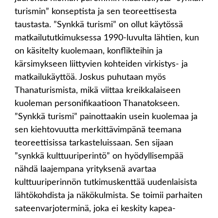
turismin” konseptista ja sen teoreettisesta
taustasta. ”Synkkä turismi” on ollut käytössä
matkailututkimuksessa 1990-luvulta lähtien, kun
on käsitelty kuolemaan, konflikteihin ja
kärsimykseen liittyvien kohteiden virkistys- ja
matkailukäyttöä. Joskus puhutaan myös
Thanaturismista, mikä viittaa kreikkalaiseen
kuoleman personifikaatioon Thanatokseen.
”Synkkä turismi” painottaakin usein kuolemaa ja
sen kiehtovuutta merkittävimpänä teemana
teoreettisissa tarkasteluissaan. Sen sijaan
”synkkä kulttuuriperintö” on hyödyllisempää
nähdä laajempana yrityksenä avartaa
kulttuuriperinnön tutkimuskenttää uudenlaisista
lähtökohdista ja näkökulmista. Se toimii parhaiten
sateenvarjoterminä, joka ei keskity kapea-