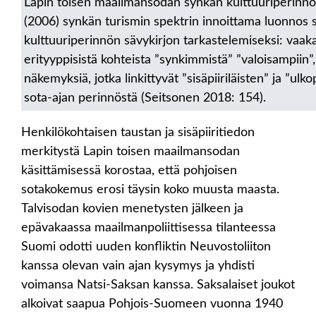
Lapin toisen maailmansodan synkän kulttuuriperinnön
(2006) synkän turismin spektrin innoittama luonnos
kulttuuriperinnön sävykirjon tarkastelemiseksi: vaaka
erityyppisistä kohteista ”synkimmistä” ”valoisampiin”, 
näkemyksiä, jotka linkittyvät ”sisäpiiriläisten” ja ”ulko
sota-ajan perinnöstä (Seitsonen 2018: 154).
Henkilökohtaisen taustan ja sisäpiiritiedon
merkitystä Lapin toisen maailmansodan
käsittämisessä korostaa, että pohjoisen
sotakokemus erosi täysin koko muusta maasta.
Talvisodan kovien menetysten jälkeen ja
epävakaassa maailmanpoliittisessa tilanteessa
Suomi odotti uuden konfliktin Neuvostoliiton
kanssa olevan vain ajan kysymys ja yhdisti
voimansa Natsi-Saksan kanssa. Saksalaiset joukot
alkoivat saapua Pohjois-Suomeen vuonna 1940