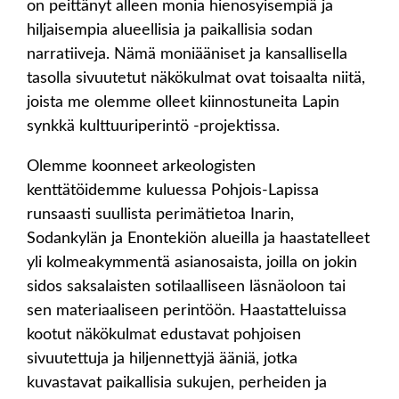
on peittänyt alleen monia hienosyisempiä ja
hiljaisempia alueellisia ja paikallisia sodan
narratiiveja. Nämä moniääniset ja kansallisella
tasolla sivuutetut näkökulmat ovat toisaalta niitä,
joista me olemme olleet kiinnostuneita Lapin
synkkä kulttuuriperintö -projektissa.
Olemme koonneet arkeologisten
kenttätöidemme kuluessa Pohjois-Lapissa
runsaasti suullista perimätietoa Inarin,
Sodankylän ja Enontekiön alueilla ja haastatelleet
yli kolmeakymmentä asianosaista, joilla on jokin
sidos saksalaisten sotilaalliseen läsnäoloon tai
sen materiaaliseen perintöön. Haastatteluissa
kootut näkökulmat edustavat pohjoisen
sivuutettuja ja hiljennettyjä ääniä, jotka
kuvastavat paikallisia sukujen, perheiden ja