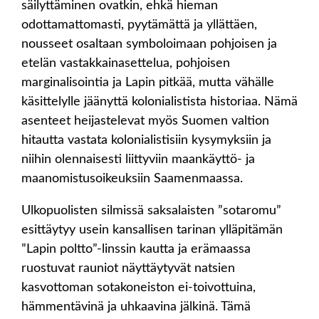
säilyttäminen ovatkin, ehkä hieman
odottamattomasti, pyytämättä ja yllättäen,
nousseet osaltaan symboloimaan pohjoisen ja
etelän vastakkainasettelua, pohjoisen
marginalisointia ja Lapin pitkää, mutta vähälle
käsittelylle jäänyttä kolonialistista historiaa. Nämä
asenteet heijastelevat myös Suomen valtion
hitautta vastata kolonialistisiin kysymyksiin ja
niihin olennaisesti liittyviin maankäyttö- ja
maanomistusoikeuksiin Saamenmaassa.
Ulkopuolisten silmissä saksalaisten ”sotaromu”
esittäytyy usein kansallisen tarinan ylläpitämän
”Lapin poltto”-linssin kautta ja erämaassa
ruostuvat rauniot näyttäytyvät natsien
kasvottoman sotakoneiston ei-toivottuina,
hämmentävinä ja uhkaavina jälkinä. Tämä