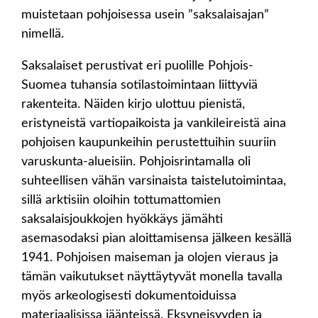
muistetaan pohjoisessa usein ”saksalaisajan”
nimellä.
Saksalaiset perustivat eri puolille Pohjois-
Suomea tuhansia sotilastoimintaan liittyviä
rakenteita. Näiden kirjo ulottuu pienistä,
eristyneistä vartiopaikoista ja vankileireistä aina
pohjoisen kaupunkeihin perustettuihin suuriin
varuskunta-alueisiin. Pohjoisrintamalla oli
suhteellisen vähän varsinaista taistelutoimintaa,
sillä arktisiin oloihin tottumattomien
saksalaisjoukkojen hyökkäys jämähti
asemasodaksi pian aloittamisensa jälkeen kesällä
1941. Pohjoisen maiseman ja olojen vieraus ja
tämän vaikutukset näyttäytyvät monella tavalla
myös arkeologisesti dokumentoiduissa
materiaalisissa jäänteissä. Eksyneisyyden ja