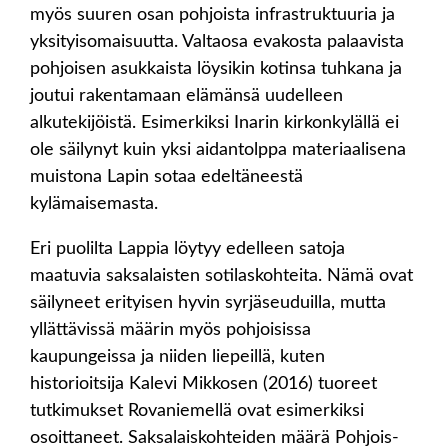
myös suuren osan pohjoista infrastruktuuria ja
yksityisomaisuutta. Valtaosa evakosta palaavista
pohjoisen asukkaista löysikin kotinsa tuhkana ja
joutui rakentamaan elämänsä uudelleen
alkutekijöistä. Esimerkiksi Inarin kirkonkylällä ei
ole säilynyt kuin yksi aidantolppa materiaalisena
muistona Lapin sotaa edeltäneestä
kylämaisemasta.
Eri puolilta Lappia löytyy edelleen satoja
maatuvia saksalaisten sotilaskohteita. Nämä ovat
säilyneet erityisen hyvin syrjäseuduilla, mutta
yllättävissä määrin myös pohjoisissa
kaupungeissa ja niiden liepeillä, kuten
historioitsija Kalevi Mikkosen (2016) tuoreet
tutkimukset Rovaniemellä ovat esimerkiksi
osoittaneet. Saksalaiskohteiden määrä Pohjois-