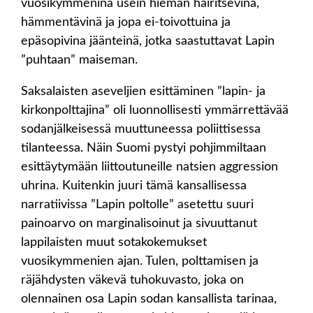
vuosikymmeninä usein hieman häiritsevinä,
hämmentävinä ja jopa ei-toivottuina ja
epäsopivina jäänteinä, jotka saastuttavat Lapin
”puhtaan” maiseman.
Saksalaisten aseveljien esittäminen ”lapin- ja
kirkonpolttajina” oli luonnollisesti ymmärrettävää
sodanjälkeisessä muuttuneessa poliittisessa
tilanteessa. Näin Suomi pystyi pohjimmiltaan
esittäytymään liittoutuneille natsien aggression
uhrina. Kuitenkin juuri tämä kansallisessa
narratiivissa ”Lapin poltolle” asetettu suuri
painoarvo on marginalisoinut ja sivuuttanut
lappilaisten muut sotakokemukset
vuosikymmenien ajan. Tulen, polttamisen ja
räjähdysten väkevä tuhokuvasto, joka on
olennainen osa Lapin sodan kansallista tarinaa,