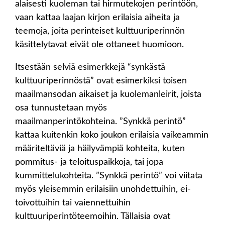
alaisesti kuoleman tai hirmutekojen perintöön,
vaan kattaa laajan kirjon erilaisia aiheita ja
teemoja, joita perinteiset kulttuuriperinnön
käsittelytavat eivät ole ottaneet huomioon.
Itsestään selviä esimerkkejä “synkästä
kulttuuriperinnöstä” ovat esimerkiksi toisen
maailmansodan aikaiset ja kuolemanleirit, joista
osa tunnustetaan myös
maailmanperintökohteina. ”Synkkä perintö”
kattaa kuitenkin koko joukon erilaisia vaikeammin
määriteltäviä ja häilyvämpiä kohteita, kuten
pommitus- ja teloituspaikkoja, tai jopa
kummittelukohteita. ”Synkkä perintö” voi viitata
myös yleisemmin erilaisiin unohdettuihin, ei-
toivottuihin tai vaiennettuihin
kulttuuriperintöteemoihin. Tällaisia ovat