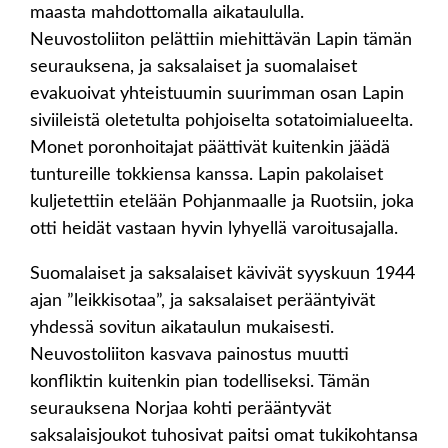
maasta mahdottomalla aikataululla.
Neuvostoliiton pelättiin miehittävän Lapin tämän
seurauksena, ja saksalaiset ja suomalaiset
evakuoivat yhteistuumin suurimman osan Lapin
siviileistä oletetulta pohjoiselta sotatoimialueelta.
Monet poronhoitajat päättivät kuitenkin jäädä
tuntureille tokkiensa kanssa. Lapin pakolaiset
kuljetettiin etelään Pohjanmaalle ja Ruotsiin, joka
otti heidät vastaan hyvin lyhyellä varoitusajalla.
Suomalaiset ja saksalaiset kävivät syyskuun 1944
ajan ”leikkisotaa”, ja saksalaiset perääntyivät
yhdessä sovitun aikataulun mukaisesti.
Neuvostoliiton kasvava painostus muutti
konfliktin kuitenkin pian todelliseksi. Tämän
seurauksena Norjaa kohti perääntyvät
saksalaisjoukot tuhosivat paitsi omat tukikohtansa