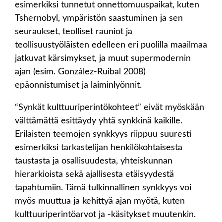
esimerkiksi tunnetut onnettomuuspaikat, kuten
Tshernobyl, ympäristön saastuminen ja sen
seuraukset, teolliset rauniot ja
teollisuustyöläisten edelleen eri puolilla maailmaa
jatkuvat kärsimykset, ja muut supermodernin
ajan (esim. González-Ruibal 2008)
epäonnistumiset ja laiminlyönnit.
“Synkät kulttuuriperintökohteet” eivät myöskään
välttämättä esittäydy yhtä synkkinä kaikille.
Erilaisten teemojen synkkyys riippuu suuresti
esimerkiksi tarkastelijan henkilökohtaisesta
taustasta ja osallisuudesta, yhteiskunnan
hierarkioista sekä ajallisesta etäisyydestä
tapahtumiin. Tämä tulkinnallinen synkkyys voi
myös muuttua ja kehittyä ajan myötä, kuten
kulttuuriperintöarvot ja -käsitykset muutenkin.