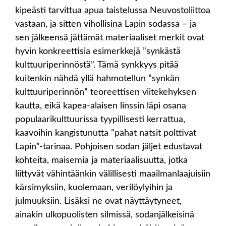
kipeästi tarvittua apua taistelussa Neuvostoliittoa
vastaan, ja sitten vihollisina Lapin sodassa – ja
sen jälkeensä jättämät materiaaliset merkit ovat
hyvin konkreettisia esimerkkejä ”synkästä
kulttuuriperinnöstä”. Tämä synkkyys pitää
kuitenkin nähdä yllä hahmotellun ”synkän
kulttuuriperinnön” teoreettisen viitekehyksen
kautta, eikä kapea-alaisen linssin läpi osana
populaarikulttuurissa tyypillisesti kerrattua,
kaavoihin kangistunutta ”pahat natsit polttivat
Lapin”-tarinaa. Pohjoisen sodan jäljet edustavat
kohteita, maisemia ja materiaalisuutta, jotka
liittyvät vähintäänkin välillisesti maailmanlaajuisiin
kärsimyksiin, kuolemaan, verilöylyihin ja
julmuuksiin. Lisäksi ne ovat näyttäytyneet,
ainakin ulkopuolisten silmissä, sodanjälkeisinä