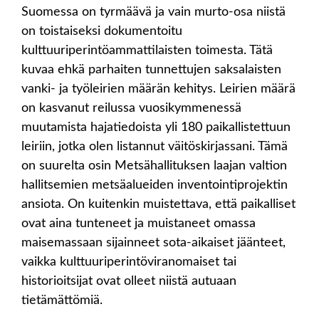
Suomessa on tyrmäävä ja vain murto-osa niistä
on toistaiseksi dokumentoitu
kulttuuriperintöammattilaisten toimesta. Tätä
kuvaa ehkä parhaiten tunnettujen saksalaisten
vanki- ja työleirien määrän kehitys. Leirien määrä
on kasvanut reilussa vuosikymmenessä
muutamista hajatiedoista yli 180 paikallistettuun
leiriin, jotka olen listannut väitöskirjassani. Tämä
on suurelta osin Metsähallituksen laajan valtion
hallitsemien metsäalueiden inventointiprojektin
ansiota. On kuitenkin muistettava, että paikalliset
ovat aina tunteneet ja muistaneet omassa
maisemassaan sijainneet sota-aikaiset jäänteet,
vaikka kulttuuriperintöviranomaiset tai
historioitsijat ovat olleet niistä autuaan
tietämättömiä.