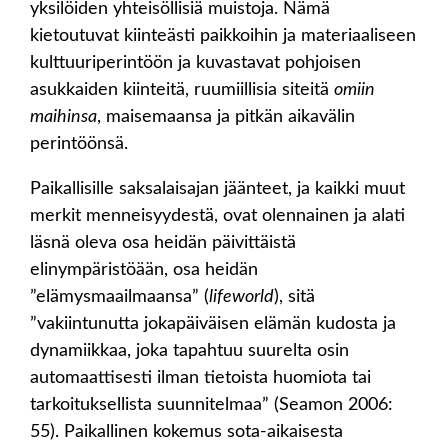
yksilöiden yhteisöllisiä muistoja. Nämä
kietoutuvat kiinteästi paikkoihin ja materiaaliseen
kulttuuriperintöön ja kuvastavat pohjoisen
asukkaiden kiinteitä, ruumiillisia siteitä
omiin
maihinsa
, maisemaansa ja pitkän aikavälin
perintöönsä.
Paikallisille saksalaisajan jäänteet, ja kaikki muut
merkit menneisyydestä, ovat olennainen ja alati
läsnä oleva osa heidän päivittäistä
elinympäristöään, osa heidän
”elämysmaailmaansa” (
lifeworld
), sitä
”vakiintunutta jokapäiväisen elämän kudosta ja
dynamiikkaa, joka tapahtuu suurelta osin
automaattisesti ilman tietoista huomiota tai
tarkoituksellista suunnitelmaa” (Seamon 2006:
55). Paikallinen kokemus sota-aikaisesta