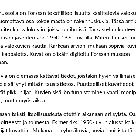
seolla on Forssan tekstiiliteollisuutta käsitteleviä valok
omattava osa kokoelmasta on rakennuskuvia. Tässä artik
kuitenkin valokuviin, joissa on ihmisiä. Tarkastelun kohtee
eisön jäsenten arki 1950-1970-luvuilla. Miten ihmiset mu
aa valokuvien kautta. Karkean arvioni mukaan sopivia kuv
kappaletta. Kuvat on pitkälti digitoitu Forssan museon
aan.
ia on olemassa kattavat tiedot, joistakin hyvin vaillinaise
ole säilynyt mitään taustatietoa. Puutteelliset kuvatiedot
ät pikkuhiljaa. Kuvien sisällön tunnistaminen vaatii monip
, mutta myös aikaa.
san tekstiiliteollisuudesta otettiin aikanaan eri syistä. Os
loitteesta ja toimesta. Esimerkiksi 1950-luvun alussa kaikk
kijät kuvattiin. Mukana on ryhmäkuvia, kuvia ihmisistä töi