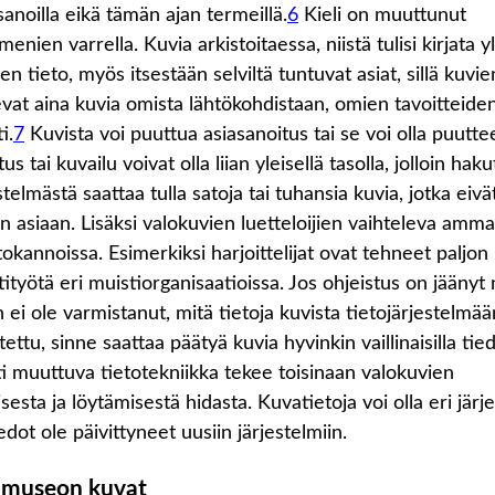
a sanoilla eikä tämän ajan termeillä.
6
Kieli on muuttunut
nien varrella. Kuvia arkistoitaessa, niistä tulisi kirjata y
n tieto, myös itsestään selviltä tuntuvat asiat, sillä kuvie
evat aina kuvia omista lähtökohdistaan, omien tavoitteide
i.
7
Kuvista voi puuttua asiasanoitus tai se voi olla puuttee
us tai kuvailu voivat olla liian yleisellä tasolla, jolloin hak
stelmästä saattaa tulla satoja tai tuhansia kuvia, jotka eivät 
n asiaan. Lisäksi valokuvien luetteloijien vaihteleva ammat
tokannoissa. Esimerkiksi harjoittelijat ovat tehneet paljon
tityötä eri muistiorganisaatioissa. Jos ohjeistus on jäänyt 
n ei ole varmistanut, mitä tietoja kuvista tietojärjestelmä
itettu, sinne saattaa päätyä kuvia hyvinkin vaillinaisilla tied
i muuttuva tietotekniikka tekee toisinaan valokuvien
sesta ja löytämisestä hidasta. Kuvatietoja voi olla eri järj
edot ole päivittyneet uusiin järjestelmiin.
 museon kuvat