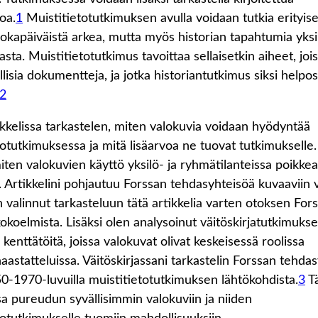
oa.
1
Muistitietotutkimuksen avulla voidaan tutkia erityise
jokapäiväistä arkea, mutta myös historian tapahtumia yksi
ta. Muistitietotutkimus tavoittaa sellaisetkin aiheet, jois
llisia dokumentteja, ja jotka historiantutkimus siksi helpos
2
ikkelissa tarkastelen, miten valokuvia voidaan hyödyntää
totutkimuksessa ja mitä lisäarvoa ne tuovat tutkimukselle.
iten valokuvien käyttö yksilö- ja ryhmätilanteissa poikke
n. Artikkelini pohjautuu Forssan tehdasyhteisöä kuvaaviin v
en valinnut tarkasteluun tätä artikkelia varten otoksen For
koelmista. Lisäksi olen analysoinut väitöskirjatutkimukse
kenttätöitä, joissa valokuvat olivat keskeisessä roolissa
aastatteluissa. Väitöskirjassani tarkastelin Forssan tehda
0-1970-luvuilla muistitietotutkimuksen lähtökohdista.
3
T
ssa pureudun syvällisimmin valokuviin ja niiden