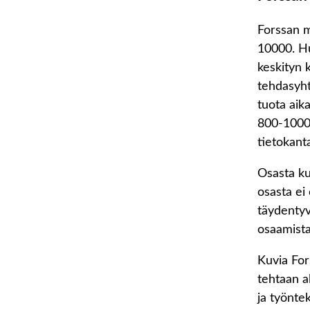
Forssan mu
10000. Hu
keskityn 
tehdasyht
tuota aik
800-1000 
tietokant
Osasta kuv
osasta ei 
täydentyv
osaamista
Kuvia Fors
tehtaan a
ja työnte