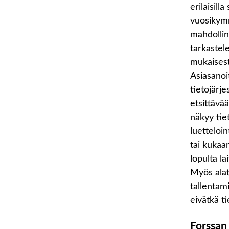
erilaisill
vuosikymme
mahdolline
tarkastel
mukaisest
Asiasanoit
tietojärje
etsittävää
näkyy tie
luetteloin
tai kukaa
lopulta la
Myös alat
tallentami
eivätkä ti
Forssan