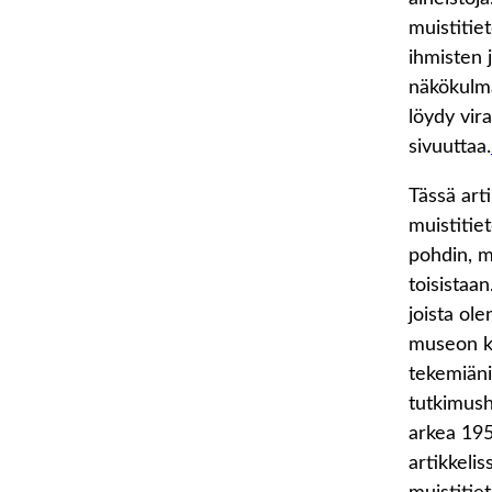
muistitiet
ihmisten 
näkökulmas
löydy vira
sivuuttaa.
Tässä art
muistitie
pohdin, m
toisistaa
joista ol
museon ko
tekemiäni 
tutkimush
arkea 195
artikkeli