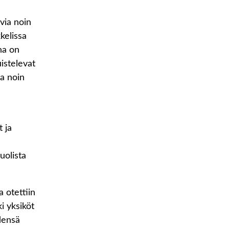
uvia noin
kelissa
na on
istelevat
ia noin
t ja
uolista
a otettiin
i yksiköt
densä