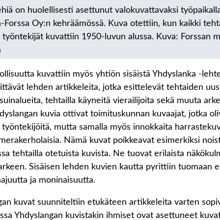
hiä on huolellisesti asettunut valokuvattavaksi työpaikall
n-Forssa Oy:n kehräämössä. Kuva otettiin, kun kaikki teh
a työntekijät kuvattiin 1950-luvun alussa. Kuva: Forssan
a
eollisuutta kuvattiin myös yhtiön sisäistä Yhdyslanka -leht
ttävät lehden artikkeleita, jotka esittelevät tehtaiden uus
suinalueita, tehtailla käyneitä vierailijoita sekä muuta arke
hdyslangan kuvia ottivat toimituskunnan kuvaajat, jotka oli
 työntekijöitä, mutta samalla myös innokkaita harrastekuv
merakerholaisia. Nämä kuvat poikkeavat esimerkiksi nois
ssa tehtailla otetuista kuvista. Ne tuovat erilaista näköku
arkeen. Sisäisen lehden kuvien kautta pyrittiin tuomaan e
aajuutta ja moninaisuutta.
an kuvat suunniteltiin etukäteen artikkeleita varten sopiv
sa Yhdyslangan kuvistakin ihmiset ovat asettuneet kuvat