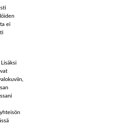
sti
löiden
ta ei
ti
 Lisäksi
avat
alokuviin,
ssan
ssani
syhteisön
ässä