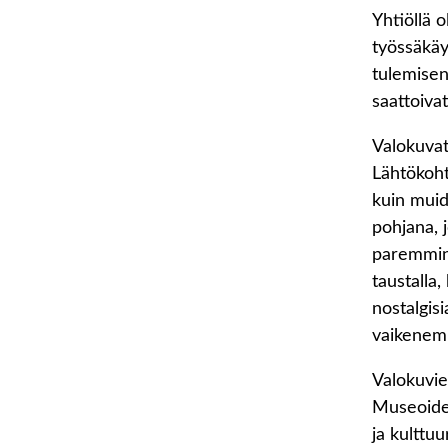
Yhtiöllä o
työssäkäy
tulemisen
saattoiva
Valokuvat
Lähtökoht
kuin muid
pohjana, 
paremmin 
taustalla
nostalgis
vaikenemi
Valokuvie
Museoiden
ja kulttu