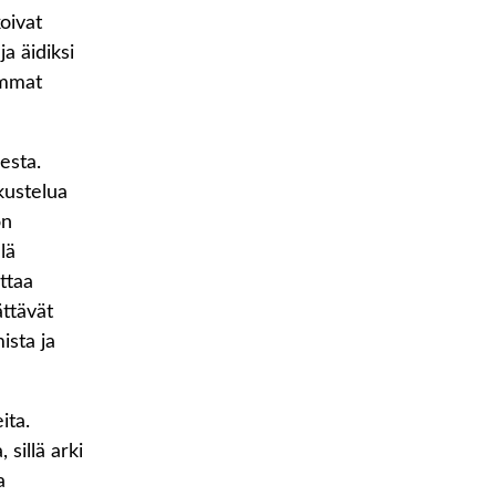
koivat
a äidiksi
emmat
esta.
kustelua
on
lä
ttaa
ättävät
ista ja
ita.
sillä arki
a