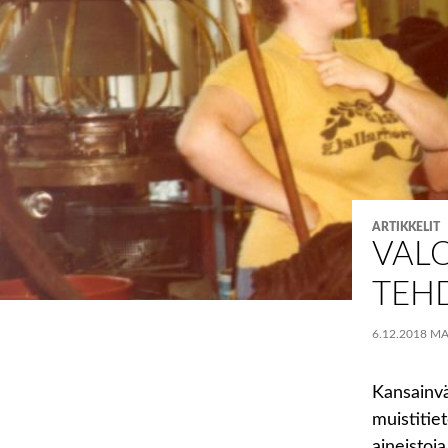
ARTIKKELIT
VAL
TEH
6.12.2018
MA
Kansainv
muistitie
aineistoja