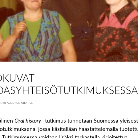
OKUVAT
DASYHTEISÖTUTKIMUKSESSA
RIA VANHA-SIMILÄ
älinen
Oral history
-tutkimus tunnetaan Suomessa yleisest
totutkimuksena, jossa käsitellään haastattelemalla tuotett
. Tutkimuksessa voidaan lisäksi tarkastella kirjoitettua