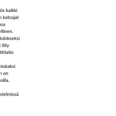
lös kaikki
n katsojat
nsa
llinen.
utulokseksi
liity
titaito
niukaksi
än on
oilla.
estelmissä