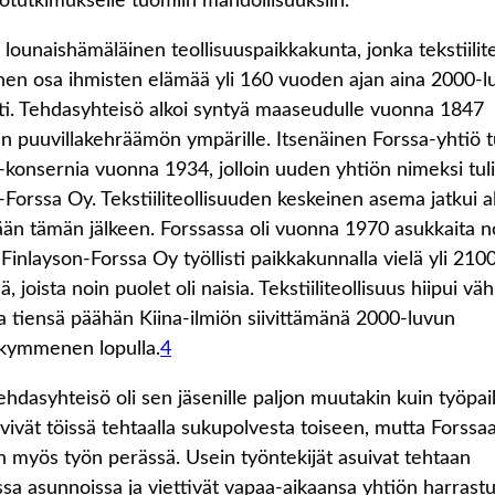
totutkimukselle tuomiin mahdollisuuksiin.
 lounaishämäläinen teollisuuspaikkakunta, jonka tekstiilite
inen osa ihmisten elämää yli 160 vuoden ajan aina 2000-l
sti. Tehdasyhteisö alkoi syntyä maaseudulle vuonna 1847
n puuvillakehräämön ympärille. Itsenäinen Forssa-yhtiö tu
-konsernia vuonna 1934, jolloin uuden yhtiön nimeksi tuli
-Forssa Oy. Tekstiiliteollisuuden keskeinen asema jatkui a
kään tämän jälkeen. Forssassa oli vuonna 1970 asukkaita n
 Finlayson-Forssa Oy työllisti paikkakunnalla vielä yli 210
ä, joista noin puolet oli naisia. Tekstiiliteollisuus hiipui väh
lta tiensä päähän Kiina-ilmiön siivittämänä 2000-luvun
ikymmenen lopulla.
4
ehdasyhteisö oli sen jäsenille paljon muutakin kuin työpai
ivät töissä tehtaalla sukupolvesta toiseen, mutta Forssa
n myös työn perässä. Usein työntekijät asuivat tehtaan
sa asunnoissa ja viettivät vapaa-aikaansa yhtiön harrastu