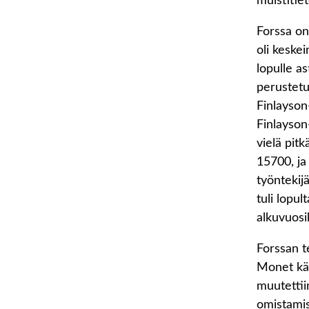
muistitie
Forssa on
oli keske
lopulle a
perustetu
Finlayson
Finlayson
vielä pit
15700, ja
työntekijä
tuli lopu
alkuvuos
Forssan t
Monet käv
muutettii
omistamis