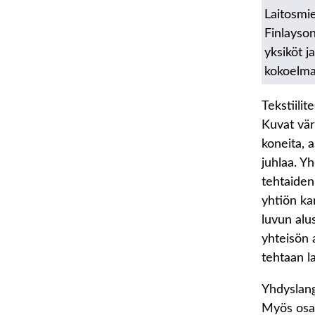
Laitosmie
Finlayso
yksiköt j
kokoelm
Tekstiilit
Kuvat väri
koneita, a
juhlaa. Y
tehtaiden
yhtiön ka
luvun alu
yhteisön 
tehtaan l
Yhdyslang
Myös osas