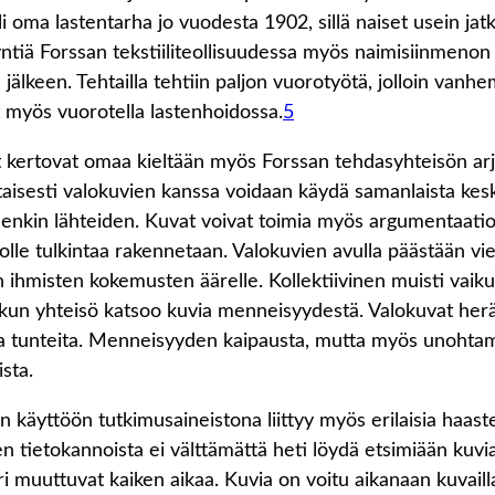
li oma lastentarha jo vuodesta 1902, sillä naiset usein jat
ntiä Forssan tekstiiliteollisuudessa myös naimisiinmenon j
 jälkeen. Tehtailla tehtiin paljon vuorotyötä, jolloin vanh
t myös vuorotella lastenhoidossa.
5
 kertovat omaa kieltään myös Forssan tehdasyhteisön arj
aisesti valokuvien kanssa voidaan käydä samanlaista kes
enkin lähteiden. Kuvat voivat toimia myös argumentaati
jolle tulkintaa rakennetaan. Valokuvien avulla päästään vie
ihmisten kokemusten äärelle. Kollektiivinen muisti vaiku
, kun yhteisö katsoo kuvia menneisyydestä. Valokuvat her
ia tunteita. Menneisyyden kaipausta, mutta myös unohtam
sta.
n käyttöön tutkimusaineistona liittyy myös erilaisia haaste
 tietokannoista ei välttämättä heti löydä etsimiään kuvia, 
uri muuttuvat kaiken aikaa. Kuvia on voitu aikanaan kuvaill