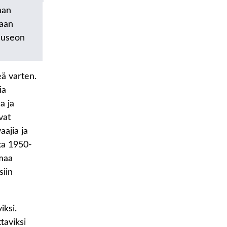
aan
taan
 museon
eä varten.
ia
a ja
vat
aajia ja
ta 1950-
lmaa
siin
iksi.
taviksi