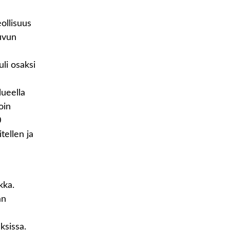
ollisuus
uvun
li osaksi
lueella
oin
0
itellen ja
kka.
an
ksissa.