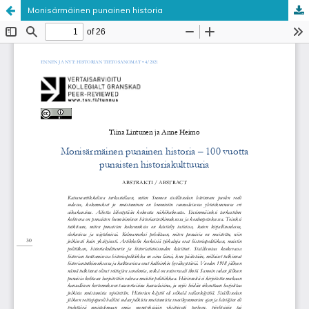
Monisärmäinen punainen historia
Palvelua ylläpitää
Tieteellisten seurain valtuuskunta
.