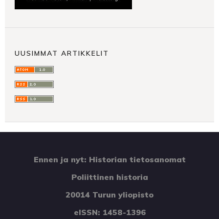
UUSIMMAT ARTIKKELIT
Ennen ja nyt: Historian tietosanomat
Poliittinen historia
20014 Turun yliopisto
eISSN: 1458-1396