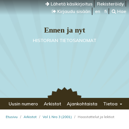
Lähetä käsikirjoitus
Rekisteröidy
Kirjaudu sisään
en
fi
Hae
Ennen ja nyt
HISTORIAN TIETOSANOMAT
Uusin numero
Arkistot
Ajankohtaista
Tietoa
Etusivu
/
Arkistot
/
Vol 1 Nro 3 (2001)
/
Haastattelut ja lektiot