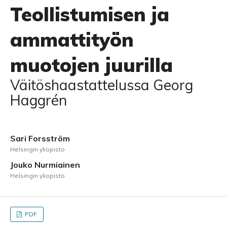
Teollistumisen ja
ammattityön
muotojen juurilla
Väitöshaastattelussa Georg
Haggrén
Sari Forsström
Helsingin yliopisto
Jouko Nurmiainen
Helsingin yliopisto
PDF