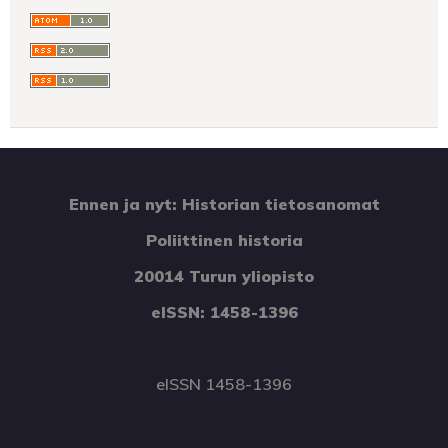
Ennen ja nyt: Historian tietosanomat
Poliittinen historia
20014 Turun yliopisto
eISSN: 1458-1396
eISSN 1458-1396