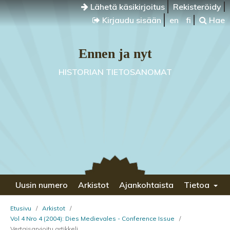
Lähetä käsikirjoitus
Rekisteröidy
Kirjaudu sisään
en
fi
Hae
Ennen ja nyt
HISTORIAN TIETOSANOMAT
Uusin numero
Arkistot
Ajankohtaista
Tietoa
Etusivu
/
Arkistot
/
Vol 4 Nro 4 (2004): Dies Medievales - Conference Issue
/
Vertaisarvioitu artikkeli