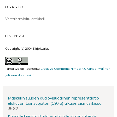
OSASTO
Vertaisarvioitu artikkeli
LISENSSI
Copyright (c) 2004 Kirjoittajat
Tämä työ on lisensoitu
Creative Commons Nimeä 4.0 Kansainvälinen
Julkinen -lisenssillä
.
Maskuliinisuuden audiovisuaalinen representaatio
elokuvan Lainsuojaton (1976) alkuperäismusiikissa
82
Kansalliskirjasto digitoi – tutkijoille ja kansalaisille