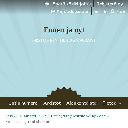
Lähetä käsikirjoitus
Rekisteröidy
Kirjaudu sisään
en
fi
Hae
Ennen ja nyt
HISTORIAN TIETOSANOMAT
Uusin numero
Arkistot
Ajankohtaista
Tietoa
Etusivu
/
Arkistot
/
Vol 5 Nro 2 (2005): Valioita vai hylkiöitä
/
Katsaukset ja näkökulmat