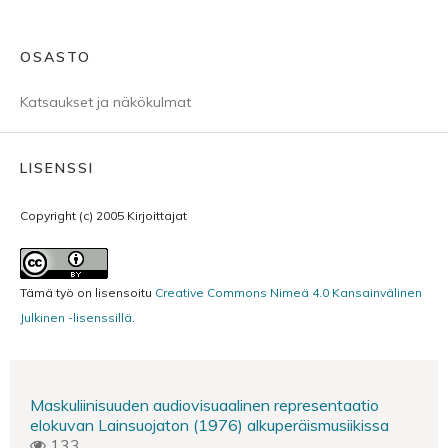
OSASTO
Katsaukset ja näkökulmat
LISENSSI
Copyright (c) 2005 Kirjoittajat
Tämä työ on lisensoitu
Creative Commons Nimeä 4.0 Kansainvälinen
Julkinen -lisenssillä
.
Maskuliinisuuden audiovisuaalinen representaatio
elokuvan Lainsuojaton (1976) alkuperäismusiikissa
133