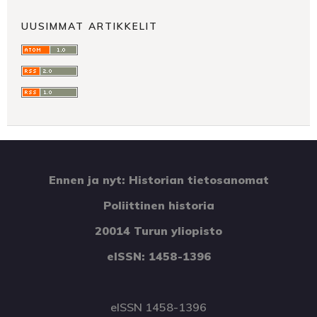
UUSIMMAT ARTIKKELIT
Ennen ja nyt: Historian tietosanomat
Poliittinen historia
20014 Turun yliopisto
eISSN: 1458-1396
eISSN 1458-1396