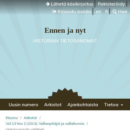
Lähetä käsikirjoitus
Rekisteröidy
Kirjaudu sisään
en
fi
Hae
Ennen ja nyt
HISTORIAN TIETOSANOMAT
Uusin numero
Arkistot
Ajankohtaista
Tietoa
Etusivu
/
Arkistot
/
Vol 13 Nro 2 (2013): Vallanpitäjiä ja vallattomia
/
Vertaisarvioitu artikkeli