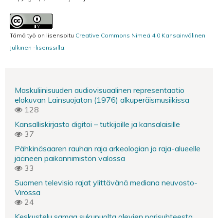
Tämä työ on lisensoitu
Creative Commons Nimeä 4.0 Kansainvälinen
Julkinen -lisenssillä
.
Maskuliinisuuden audiovisuaalinen representaatio
elokuvan Lainsuojaton (1976) alkuperäismusiikissa
128
Kansalliskirjasto digitoi – tutkijoille ja kansalaisille
37
Pähkinäsaaren rauhan raja arkeologian ja raja-alueelle
jääneen paikannimistön valossa
33
Suomen televisio rajat ylittävänä mediana neuvosto-
Virossa
24
Keskustelu samaa sukupuolta olevien parisuhteesta